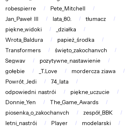
robespierre
Pete_Mitchell
Jan_Paweł_III
lata_80.
tłumacz
piękne_widoki
_działka
Wrota_Baldura
papież_środka
Transformers
święto_zakochanych
Segway
pozytywne_nastawienie
gołębie
_T.Love
mordercza_zjawa
Powrót_Jedi
74_lata
odpowiedni_nastrój
piękne_uczucie
Donnie_Yen
The_Game_Awards
piosenka_o_zakochanych
zespół_BBK
letni_nastrój
Player
modelarski