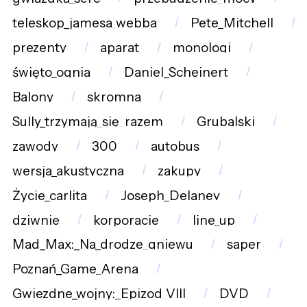
teleskop_jamesa_webba
Pete_Mitchell
prezenty
aparat
monologi
święto_ognia
Daniel_Scheinert
Balony
skromna
Sully_trzymają_się_razem
Grubalski
zawody
300
autobus
wersja_akustyczna
zakupy
Życie_carlita
Joseph_Delaney
dziwnie
korporacje
line_up
Mad_Max:_Na_drodze_gniewu
saper
Poznań_Game_Arena
Gwiezdne_wojny:_Epizod_VIII
DVD