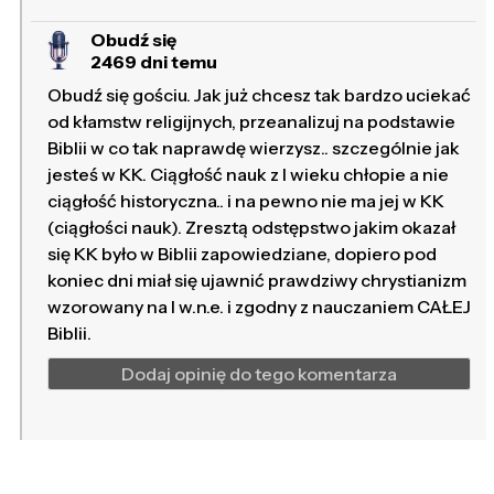
Obudź się
2469 dni temu
Obudź się gościu. Jak już chcesz tak bardzo uciekać
od kłamstw religijnych, przeanalizuj na podstawie
Biblii w co tak naprawdę wierzysz.. szczególnie jak
jesteś w KK. Ciągłość nauk z I wieku chłopie a nie
ciągłość historyczna.. i na pewno nie ma jej w KK
(ciągłości nauk). Zresztą odstępstwo jakim okazał
się KK było w Biblii zapowiedziane, dopiero pod
koniec dni miał się ujawnić prawdziwy chrystianizm
wzorowany na I w.n.e. i zgodny z nauczaniem CAŁEJ
Biblii.
Dodaj opinię do tego komentarza