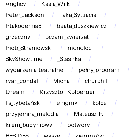
Anglicy
Kasia_Wilk
Peter_Jackson
Taka_Sytuacja
Ptakodemia3
beata_duszkiewicz
grzeczny
oczami_zwierząt
Piotr_Stramowski
monologi
SkyShowtime
_Stashka
wydarzenia_teatralne
pełny_program
ryan_condal
Micha
churchill
Dream
Krzysztof_Kolberger
lis_tybetański
enigmy
kolce
przyjemna_melodia
Mateusz_P.
krem_budyniowy
potwory
BESIDES
wasze
kierunków