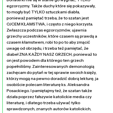
egzorcyzmy. Także duchy które się pokazywały,
to mogły być TYLKO sztuczkami diabła,
ponieważ pamiętać trzeba, że to szatan jest
OJCEM KŁAMSTWA, i często z niego korzysta.
Zwłaszcza podczas egzorcyzmów, ujawnia
grzechy uczestników, które czasem są prawdą a
czasem kłamstwem, robi to po to aby zmącić
uwagę od obrzędu, i trzeba też pamiętać, że
diabeł ZNA KAŻDY NASZ GRZECH, ponieważ to
on jest powodem dla którego ten grzech
popełniliśmy. Zainteresowanych demonologią
zachęcam do pytań w tej sprawie swoich księży,
którzy mogą na pewno doradzić dobrą lekturę, ja
osobiście polecam literaturę ks. Aleksandra
Posackiego. I pamiętajmy też, że szatan także
działa poprzez fałszywie katolickie media czy
literaturę, i dlatego trzeba używać tylko
sprawdzonych, znanych autorów katolickich,