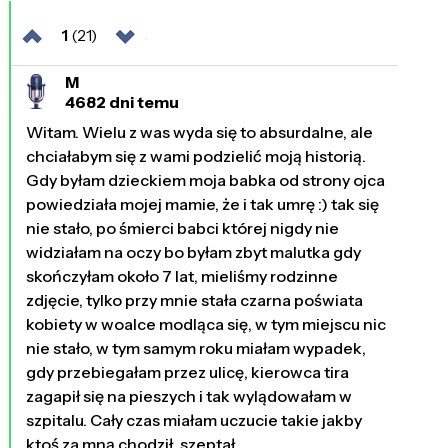
1
(21)
M
4682 dni temu
Witam. Wielu z was wyda się to absurdalne, ale
chciałabym się z wami podzielić moją historią.
Gdy byłam dzieckiem moja babka od strony ojca
powiedziała mojej mamie, że i tak umrę :) tak się
nie stało, po śmierci babci której nigdy nie
widziałam na oczy bo byłam zbyt malutka gdy
skończyłam około 7 lat, mieliśmy rodzinne
zdjęcie, tylko przy mnie stała czarna poświata
kobiety w woalce modląca się, w tym miejscu nic
nie stało, w tym samym roku miałam wypadek,
gdy przebiegałam przez ulicę, kierowca tira
zagapił się na pieszych i tak wylądowałam w
szpitalu. Cały czas miałam uczucie takie jakby
ktoś za mną chodził, szeptał,