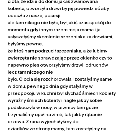
ciota, że idzie do domu jakaś zwariowana
kobieta, otworzyła drzwi by jej powiedzieć aby
odeszła z naszej posesji
ale tam nikogo nie było, był jakiś czas spokój do
momentu gdy innym razem moja mama i ja
usłyszałyśmy skomlenie szczeniaka za drzwiami,
byłyśmy pewne,
że ktoś nam podrzucił szczeniaka, a że lubimy
zwierzęta nie sprawdzając przez okienko czy to
napewno pies otworzyłyśmy drzwi, odruchów
lecz tam niczego nie
było. Ciocia się rozchorowała i zostałyśmy same
w domu, pewnego dnia gdy stałyśmy w
przedpokoju w kuchni był słychać śmiech kobiety
wyraźny śmiech kobiety i nagle jakby sobie
podskoczyła w nocy, w piwnicy tam gdzie
trzymaliśmy opał na zimę, tak jakby rąbanie
drzewa. Z rana wyjechałyśmy do
dziadków ze strony mamy, tam zostałyśmy na