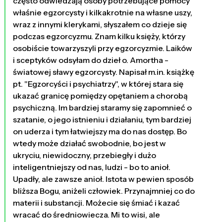
często odwiedzają osoby potrzebujące pomocy
właśnie egzorcysty i kilkakrotnie na własne uszy,
wraz z innymi klerykami, słyszałem co dzieje się
podczas egzorcyzmu. Znam kilku księży, którzy
osobiście towarzyszyli przy egzorcyzmie. Laików
i sceptyków odsyłam do dzieł o. Amortha -
światowej sławy egzorcysty. Napisał m.in. książkę
pt. "Egzorcyści i psychiatrzy", w której stara się
ukazać granicę pomiędzy opętaniem a chorobą
psychiczną. Im bardziej staramy się zapomnieć o
szatanie, o jego istnieniu i działaniu, tym bardziej
on uderza i tym łatwiejszy ma do nas dostęp. Bo
wtedy może działać swobodnie, bo jest w
ukryciu, niewidoczny, przebiegły i dużo
inteligentniejszy od nas, ludzi - bo to anioł.
Upadły, ale zawsze anioł. Istota w pewien sposób
bliższa Bogu, aniżeli człowiek. Przynajmniej co do
materii i substancji. Możecie się śmiać i kazać
wracać do średniowiecza. Mi to wisi, ale