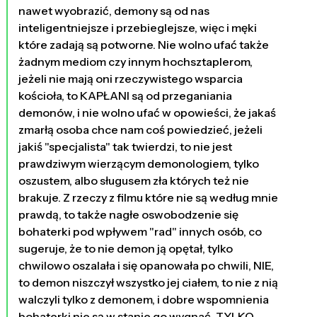
nawet wyobrazić, demony są od nas
inteligentniejsze i przebieglejsze, więc i męki
które zadają są potworne. Nie wolno ufać także
żadnym mediom czy innym hochsztaplerom,
jeżeli nie mają oni rzeczywistego wsparcia
kościoła, to KAPŁANI są od przeganiania
demonów, i nie wolno ufać w opowieści, że jakaś
zmarłą osoba chce nam coś powiedzieć, jeżeli
jakiś "specjalista" tak twierdzi, to nie jest
prawdziwym wierzącym demonologiem, tylko
oszustem, albo sługusem zła których też nie
brakuje. Z rzeczy z filmu które nie są według mnie
prawdą, to także nagłe oswobodzenie się
bohaterki pod wpływem "rad" innych osób, co
sugeruje, że to nie demon ją opętał, tylko
chwilowo oszalała i się opanowała po chwili, NIE,
to demon niszczył wszystko jej ciałem, to nie z nią
walczyli tylko z demonem, i dobre wspomnienia
bohaterki nie są w stanie go wygnać, TYLKO