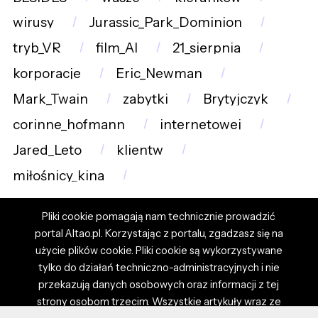
wirusy
Jurassic_Park_Dominion
tryb_VR
film_AI
21_sierpnia
korporacje
Eric_Newman
Mark_Twain
zabytki
Brytyjczyk
corinne_hofmann
internetowej
Jared_Leto
klientw
miłośnicy_kina
Pliki cookie pomagają nam technicznie prowadzić
portal Altao.pl. Korzystając z portalu, zgadzasz się na
użycie plików cookie. Pliki cookie są wykorzystywane
tylko do działań techniczno-administracyjnych i nie
przekazują danych osobowych oraz informacji z tej
strony osobom trzecim. Wszystkie artykuły wraz ze