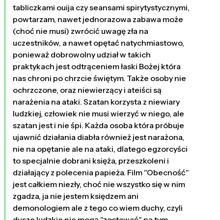
tabliczkami ouija czy seansami spirytystycznymi,
powtarzam, nawet jednorazowa zabawa może
(choć nie musi) zwrócić uwagę zła na
uczestników, a nawet opętać natychmiastowo,
ponieważ dobrowolny udział w takich
praktykach jest odtrąceniem łaski Bożej która
nas chroni po chrzcie świętym. Także osoby nie
ochrzczone, oraz niewierzący i ateiści są
narażenia na ataki. Szatan korzysta z niewiary
ludzkiej, człowiek nie musi wierzyć w niego, ale
szatan jest i nie śpi. Każda osoba która próbuje
ujawnić działania diabła również jest narażona,
nie na opętanie ale na ataki, dlatego egzorcyści
to specjalnie dobrani księża, przeszkoleni i
działający z polecenia papieża. Film "Obecność"
jest całkiem niezły, choć nie wszystko się w nim
zgadza, ja nie jestem księdzem ani
demonologiem ale z tego co wiem duchy, czyli
dusze ludzkie nie mogą "zostawać" na tym