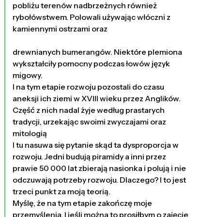
pobliżu terenów nadbrzeżnych również
rybołówstwem. Polowali używając włóczni z
kamiennymi ostrzami oraz
drewnianych bumerangów. Niektóre plemiona
wykształciły pomocny podczas łowów język
migowy.
I na tym etapie rozwoju pozostali do czasu
aneksji ich ziemi w XVIII wieku przez Anglików.
Część z nich nadal żyje według prastarych
tradycji, urzekając swoimi zwyczajami oraz
mitologią
I tu nasuwa się pytanie skąd ta dysproporcja w
rozwoju. Jedni budują piramidy a inni przez
prawie 50 000 lat zbierają nasionka i polują i nie
odczuwają potrzeby rozwoju. Dlaczego? I to jest
trzeci punkt za moją teorią.
Myślę, że na tym etapie zakończę moje
przemyślenia. I jeśli można to prosiłbym o zajęcie