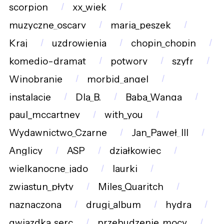
scorpion
xx_wiek
muzyczne_oscary
maria_peszek
Kraj
uzdrowienia
chopin_chopin
komedio-dramat
potwory
szyfr
Winobranie
morbid_angel
instalacje
Dla_B.
Baba_Wanga
paul_mccartney
with_you
Wydawnictwo_Czarne
Jan_Paweł_III
Anglicy
ASP
działkowiec
wielkanocne_jado
laurki
zwiastun_płyty
Miles_Quaritch
naznaczona
drugi_album
hydra
gwiazdka_serc
przebudzenie_mocy