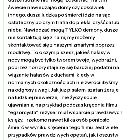
świecie nawiedzając domy czy cokolwiek
innego, dusza ludzka po śmierci idzie na sąd
ostateczny po czym trafia do piekła, czyśćca lub
nieba. Nawiedzać mogą TYLKO demony, dusze
nie kontaktują się z nami, my możemy
skontaktować się z naszymi zmarłymi poprzez
modlitwę. To o czym piszesz, jakieś hałasy w
nocy mogą być tylko tworem twojej wyobraźni,
poprzez horrory stajemy się bardziej podatni na
wiązanie hałasów z duchami, kiedy w
normalnych okolicznościach nie zwrócilibyśmy
na odgłosy uwagi. Jak już pisałem, szatan żeruje
na ludzkiej niewierze, i nie życzy sobie
ujawniania, na przykład podczas kręcenia filmu
"egzorcysta", reżyser miał wsparcie prawdziwych
księży, i rzekomo nawet kilka osób poniosło
śmierć w wyniku kręcenia tego filmu. Jest wiele
przypadków prawdziwych opętań, jak i oszustw i