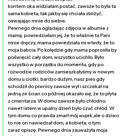
kontem oka widziałam postać, zawsze to była ta
sama kobieta, tak jakby się chciała zbliżyć,
oswajając mnie do siebie.
Pewnego dnia oglądając zdjęcia w albumie z
mamą, powiedziałam jej, że to właśnie ta Pani
mnie dręczy, mama powiedziała mi wtedy, że to
moja babcia. Po kolędzie gdy mama poprosiła by
poświęcić cały dom, wszystko ucichło. Było
wszystko w porządku do momentu, gdy po
rozwodzie rodziców zamieszkałyśmy w nowym
domu u ciotki, bardzo dużym, nasz pies gdy
schodził do piwnicy zawsze wył i szczekał na
jedną ze ścian co później okazało się, że to płyta
z cmentarza. W domu zawsze było chłodno,
nawet latem w upalny dzień było czuć chłód. W
tym domu co prawda zmarł mój wujek,ale o dziwo
to nie on nawiedzał dom, a kobieta, o tym
zaraz opiszę. Pewnego dnia zauważyła moja