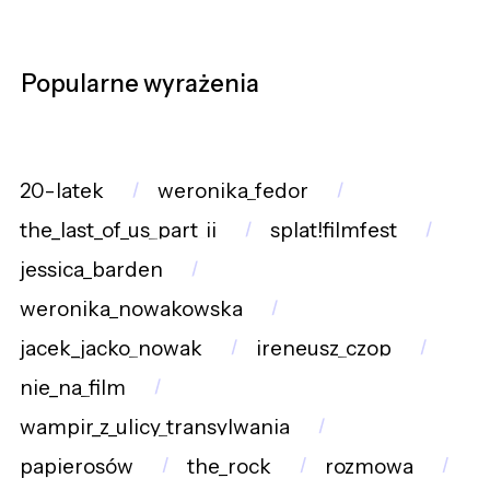
Popularne wyrażenia
20-latek
weronika_fedor
the_last_of_us_part_ii
splat!filmfest
jessica_barden
weronika_nowakowska
jacek_jacko_nowak
ireneusz_czop
nie_na_film
wampir_z_ulicy_transylwania
papierosów
the_rock
rozmowa