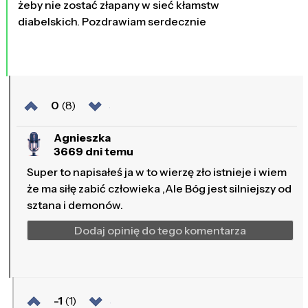
żeby nie zostać złapany w sieć kłamstw
diabelskich. Pozdrawiam serdecznie
0
(8)
Agnieszka
3669 dni temu
Super to napisałeś ja w to wierzę zło istnieje i wiem
że ma siłę zabić człowieka ,Ale Bóg jest silniejszy od
sztana i demonów.
Dodaj opinię do tego komentarza
-1
(1)