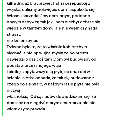
kilka dni, aż brat przyjechał na przepustkę z
wojska, daliśmy poświęcić dom i uspokoiło się.
Wiosną sprzedaliśmy dom innym, podobno
nowym nabywcą tak jak i nam niezbyt dobrze się
wiedzie w tamtym domu, ale nie wiem czy nadal
straszy,
nie śmiem pytać.
Dziwne było to, że to właśnie kobietę było
słychać, a nie np,wujka, myślę że po prostu
nawiedziło nas coś tam. Dom był budowany od
podstaw przez mojego wuja
i ciotkę, zapytawszy o tą płytę co ona robi w
ścianie, ciotka odparła, że tak się budowano z
czego co się miało, w każdym razie płyta nie była
niczyją
własnością. Od sąsiadów dowiedziałam się, że
dom stał na niegdyś starym cmentarzu, ale nie
wiem czy to prawda.