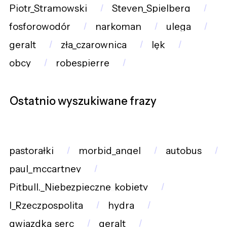
Piotr_Stramowski
Steven_Spielberg
fosforowodór
narkoman
ulega
geralt
zła_czarownica
lęk
obcy
robespierre
Ostatnio wyszukiwane frazy
pastorałki
morbid_angel
autobus
paul_mccartney
Pitbull._Niebezpieczne_kobiety
I_Rzeczpospolita
hydra
gwiazdka_serc
geralt