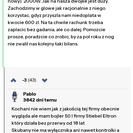
nowy). 2000W. Jak na nasza dwojke jest duzy.
Zachodzimy w glowe jak racjonalnie z niego
korzystac, gdyz przyszla nam niedoplata w
kwocie 600 zl. Na ta chwile rachunk trzeba
zaplacic bez gadania, ale co dalej. Pomozcie
prosze, poradzcie co zrobic, by za pol roku z nog
nie zwalil nas kolejny taki bilans.
-3
(43)
Pablo
3842 dni temu
Kochani nie wiem jak z jakością tej firmy obecnie
wygląda ale mam bojler 50 l firmy Stiebel Eltron
który działa bez przerwy od 18 lat
Skubany nie ma wyłącznika ani nawet kontrolki a