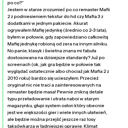
po co?"
Jestem w stanie zrozumieć po co remaster Mafii
2 z podniesieniem tekstur do hd czy Mafia 3 z
dodatkami w jednym pakiecie. Akurat
ogrywałem Mafię jedynkę (średnio co 2-3 lata),
byłem w połowie, gdy zapowiedziano całkowitą
Mafię jednykę robioną od zera na innym silniku.
No panie, klasyk i świetna znana mi fabuła
dostosowana na dzisiejsze standardy? Już po
screenach (ok, jak gra będzie w połowie tak
wyglądać ostatecznie albo chociaż jak Mafia 2 z
2010 roku) bardzo się ucieszyłem. Przecież
oryginał nic nie traci a zainteresowanych na
remaster będzie masa! Pewnie znikną detale
typu przeładowanie i utrata naboi w starym
magazynku, głupi system osłon który obecnie
jest we większości gier i wiele innych ułatwień,
ale będzie można przejść jeszcze raz losy
taksówkarza w ładniejszej oprawie. Klimat