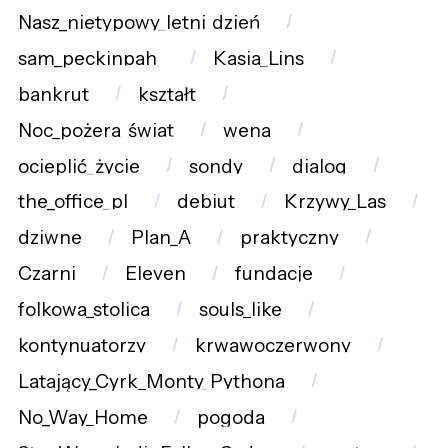
Nasz_nietypowy_letni_dzień
sam_peckinpah_
Kasia_Lins
bankrut
kształt
Noc_pożera_świat
wena
ocieplić_życie
sondy
dialog
the_office_pl
debiut
Krzywy_Las
dziwne
Plan_A
praktyczny
Czarni
Eleven
fundacje
folkowa_stolica
souls_like
kontynuatorzy
krwawoczerwony
Latający_Cyrk_Monty_Pythona
No_Way_Home
pogoda