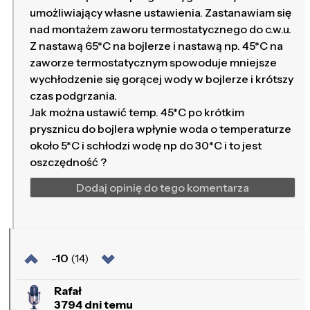
umożliwiający własne ustawienia. Zastanawiam się
nad montażem zaworu termostatycznego do c.w.u.
Z nastawą 65*C na bojlerze i nastawą np. 45*C na
zaworze termostatycznym spowoduje mniejsze
wychłodzenie się gorącej wody w bojlerze i krótszy
czas podgrzania.
Jak można ustawić temp. 45*C po krótkim
prysznicu do bojlera wpłynie woda o temperaturze
około 5*C i schłodzi wodę np do 30*C i to jest
oszczędność ?
Dodaj opinię do tego komentarza
-10
(14)
Rafał
3794 dni temu