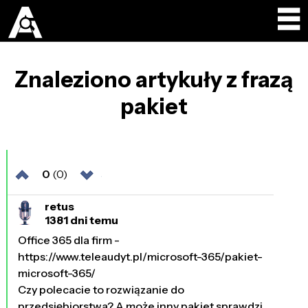
Znaleziono artykuły z frazą
pakiet
0
(0)
retus
1381 dni temu
Office 365 dla firm -
https://www.teleaudyt.pl/microsoft-365/pakiet-
microsoft-365/
Czy polecacie to rozwiązanie do
przedsiębiorstwa? A może inny pakiet sprawdzi