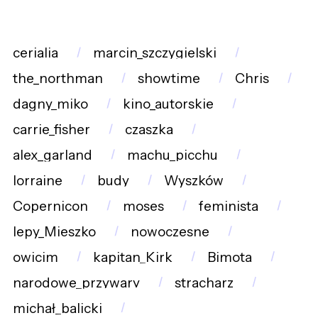
cerialia
marcin_szczygielski
the_northman
showtime
Chris
dagny_miko
kino_autorskie
carrie_fisher
czaszka
alex_garland
machu_picchu
lorraine
budy
Wyszków
Copernicon
moses
feminista
lepy_Mieszko
nowoczesne
owicim
kapitan_Kirk
Bimota
narodowe_przywary
stracharz
michał_balicki