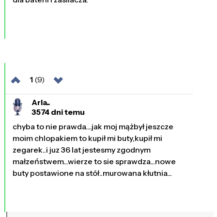
1
(9)
Arla..
3574 dni temu
chyba to nie prawda....jak moj mążbył jeszcze
moim chlopakiem to kupił mi buty,kupił mi
zegarek..i juz 36 lat jestesmy zgodnym
małzeństwem...wierze to sie sprawdza...nowe
buty postawione na stół..murowana kłutnia...