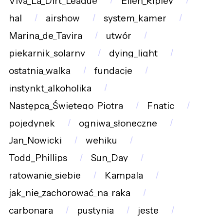
Viva_La_Dirt_League
Ellen_Ripley
hal
airshow
system_kamer
Marina_de_Tavira
utwór
piekarnik_solarny
dying_light
ostatnia_walka
fundacje
instynkt_alkoholika
Następca_Świętego_Piotra
Fnatic
pojedynek
ogniwa_słoneczne
Jan_Nowicki
wehiku
Todd_Phillips
Sun_Day
ratowanie_siebie
Kampala
jak_nie_zachorować_na_raka
carbonara
pustynia
jeste