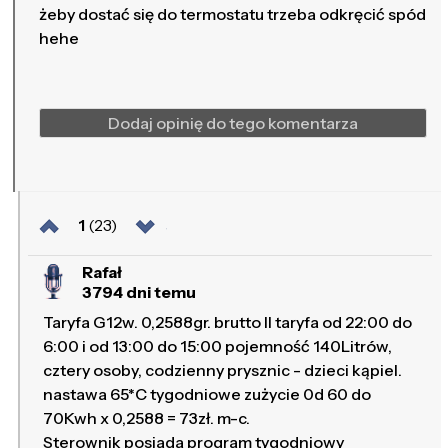
żeby dostać się do termostatu trzeba odkręcić spód
hehe
Dodaj opinię do tego komentarza
1
(23)
Rafał
3794 dni temu
Taryfa G12w. 0,2588gr. brutto II taryfa od 22:00 do
6:00 i od 13:00 do 15:00 pojemność 140Litrów,
cztery osoby, codzienny prysznic - dzieci kąpiel.
nastawa 65*C tygodniowe zużycie 0d 60 do
70Kwh x 0,2588 = 73zł. m-c.
Sterownik posiada program tygodniowy