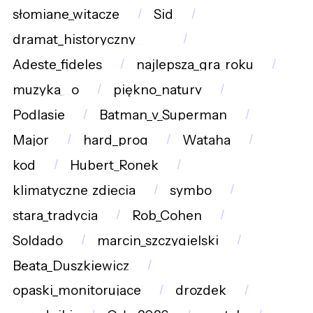
słomiane_witacze
Sid
dramat_historyczny_____
Adeste_fideles
najlepsza_gra_roku
muzyka__o
piękno_natury
Podlasie
Batman_v_Superman
Major
hard_prog
Wataha
kod
Hubert_Ronek
klimatyczne_zdjęcia
symbo
stara_tradycja
Rob_Cohen
Soldado
marcin_szczygielski
Beata_Duszkiewicz
opaski_monitorujące
drozdek