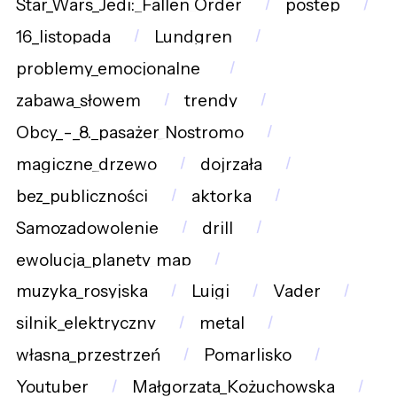
Star_Wars_Jedi:_Fallen_Order
postep
16_listopada
Lundgren
problemy_emocjonalne_
zabawa_słowem
trendy
Obcy_-_8._pasażer_Nostromo
magiczne_drzewo
dojrzała
bez_publiczności
aktorka
Samozadowolenie
drill
ewolucja_planety_map
muzyka_rosyjska
Luigi
Vader
silnik_elektryczny
metal
własna_przestrzeń
Pomarlisko
Youtuber
Małgorzata_Kożuchowska