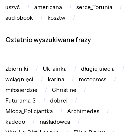
uszyć
americana
serce_Torunia
audiobook
kosztw
Ostatnio wyszukiwane frazy
zbiorniki
Ukrainka
długie_ujęcia
wciągnięci
karina
motocross
miłosierdzie
Christine
Futurama_3
dobrej
Młoda_Policjantka
Archimedes
kadego
naśladowca