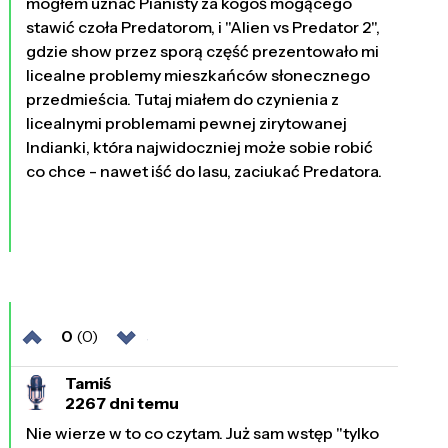
mogłem uznać Pianisty za kogoś mogącego
stawić czoła Predatorom, i "Alien vs Predator 2",
gdzie show przez sporą część prezentowało mi
licealne problemy mieszkańców słonecznego
przedmieścia. Tutaj miałem do czynienia z
licealnymi problemami pewnej zirytowanej
Indianki, która najwidoczniej może sobie robić
co chce - nawet iść do lasu, zaciukać Predatora.
0
(0)
Tamiś
2267 dni temu
Nie wierze w to co czytam. Już sam wstęp "tylko