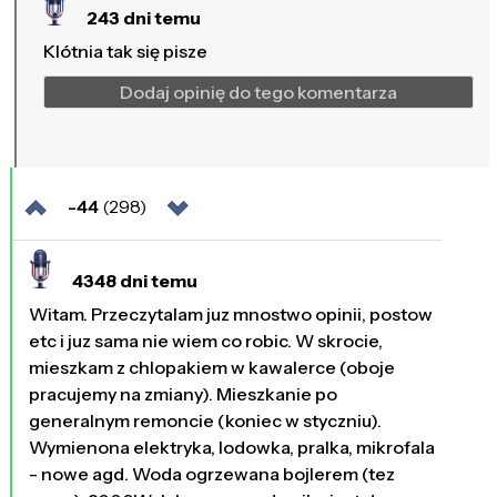
243 dni temu
Klótnia tak się pisze
Dodaj opinię do tego komentarza
-44
(298)
4348 dni temu
Witam. Przeczytalam juz mnostwo opinii, postow
etc i juz sama nie wiem co robic. W skrocie,
mieszkam z chlopakiem w kawalerce (oboje
pracujemy na zmiany). Mieszkanie po
generalnym remoncie (koniec w styczniu).
Wymienona elektryka, lodowka, pralka, mikrofala
- nowe agd. Woda ogrzewana bojlerem (tez