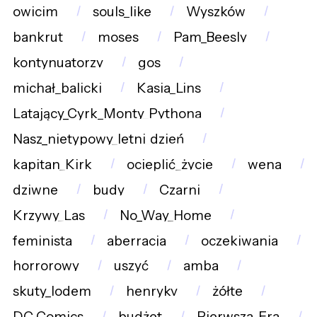
owicim
souls_like
Wyszków
bankrut
moses
Pam_Beesly
kontynuatorzy
gos
michał_balicki
Kasia_Lins
Latający_Cyrk_Monty_Pythona
Nasz_nietypowy_letni_dzień
kapitan_Kirk
ocieplić_życie
wena
dziwne
budy
Czarni
Krzywy_Las
No_Way_Home
feminista
aberracja
oczekiwania
horrorowy
uszyć
amba
skuty_lodem
henrykv
żółte
DC_Comics
budżet
Pierwsza_Era