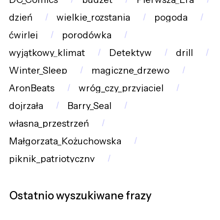
dzień
wielkie_rozstania
pogoda
ćwirlej
porodówka
wyjątkowy_klimat
Detektyw
drill
Winter_Sleep
magiczne_drzewo
AronBeats
wróg_czy_przyjaciel
dojrzała
Barry_Seal
własna_przestrzeń
Małgorzata_Kożuchowska
piknik_patriotyczny
Ostatnio wyszukiwane frazy