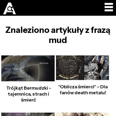
Znaleziono artykuły z frazą
mud
"Oblicza śmierci" – Dla
Trójkąt Bermudzki -
fanów death metalu!
tajemnica, strach i
śmierć