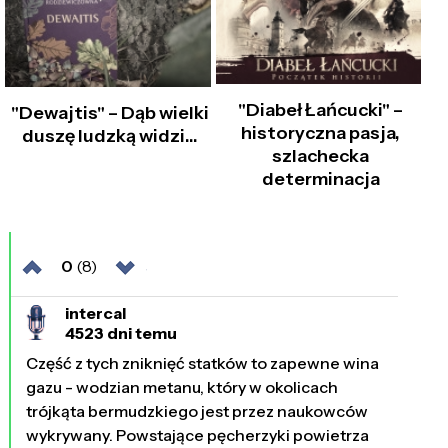
"Diabeł Łańcucki" –
"Dewajtis" – Dąb wielki
historyczna pasja,
duszę ludzką widzi...
szlachecka
determinacja
0
(8)
intercal
4523 dni temu
Część z tych zniknięć statków to zapewne wina
gazu - wodzian metanu, który w okolicach
trójkąta bermudzkiego jest przez naukowców
wykrywany. Powstające pęcherzyki powietrza