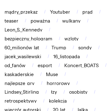
mądry_przekaz
Youtuber
prąd
teaser
poważna
wulkany
Leon_S._Kennedy
bezpieczny_hologram
wzloty
60_milionów_lat
Trump
sondy
jacek_wasilewski
16_listopada
od_fanów
esport
Koncert_BOATS
kaskaderskie
Muse
najlepsze_gry
horrorowy
Lindsey_Stirling
łzy
osobisty
retrospektywy
kolekcja
wieczór_autorski
20_lat
lalka