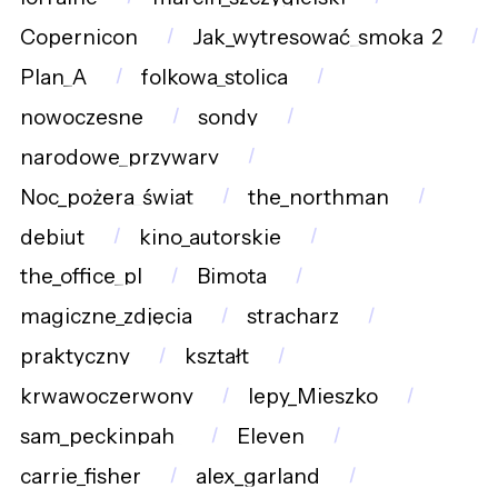
Copernicon
Jak_wytresować_smoka_2
Plan_A
folkowa_stolica
nowoczesne
sondy
narodowe_przywary
Noc_pożera_świat
the_northman
debiut
kino_autorskie
the_office_pl
Bimota
magiczne_zdjęcia
stracharz
praktyczny
kształt
krwawoczerwony
lepy_Mieszko
sam_peckinpah_
Eleven
carrie_fisher
alex_garland