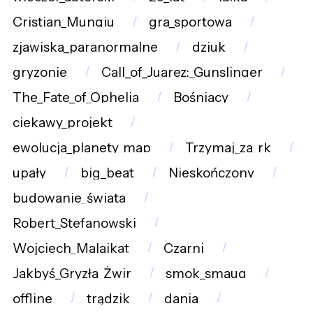
Cristian_Mungiu
gra_sportowa
zjawiska_paranormalne
dziuk
gryzonie
Call_of_Juarez:_Gunslinger
The_Fate_of_Ophelia
Bośniacy
ciekawy_projekt
ewolucja_planety_map
Trzymaj_za_rk
upały
big_beat
Nieskończony
budowanie_świata
Robert_Stefanowski
Wojciech_Malajkat
Czarni
Jakbyś_Gryzła_Żwir
smok_smaug
offline
trądzik
dania