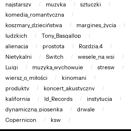
najstarszy
muzyka
sztuczki
komedia_romantyczna
koszmary_dzieciństwa
margines_życia
ludzkich
Tony_Basgallop
alienacja
prostota
Rozdzia_4
Nietykalni
Switch
wesele_na_wsi
Luigi
muzyka_wychowuje
stresw
wiersz_o_miłości
kinomani
produkty
koncert_akustyczny
kalifornia
Id_Records
instytucja
dynamiczna_piosenka
drwale
Copernicon
ksw