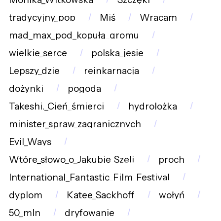
tradycyjny_pop
Miś
Wracam
mad_max_pod_kopułą_gromu
wielkie_serce
polska_jesie
Lepszy_dzie
reinkarnacja
dożynki
pogoda
Takeshi._Cień_śmierci
hydrolożka
minister_spraw_zagranicznych
Evil_Ways
Wtóre_słowo_o_Jakubie_Szeli
proch
International_Fantastic_Film_Festival
dyplom
Katee_Sackhoff
wołyń
50_mln
dryfowanie