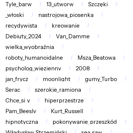
Tyle_barw
13_utworw
Szczęki
_włoski
nastrojowa_piosenka
recydywista
kreowanie
Debiuty_2024
Van_Damme
wielka_wyobraźnia
roboty_humanoidalne
Msza_Beatowa
psycholog_więzienny
2008
jan_frycz
moonlight
gumy_Turbo
Serac
szerokie_ramiona
Chce_si_y
hiperprzestrze
Pam_Beesly
Kurt_Russell
hipnotyczna
pokonywanie_przeszkód
Władysław_Strzemiński
sea_saw