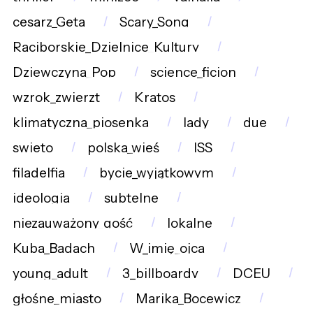
cesarz_Geta
Scary_Song
Raciborskie_Dzielnice_Kultury
Dziewczyna_Pop
science_ficion
wzrok_zwierzt
Kratos
klimatyczna_piosenka
lady
due
swieto
polska_wieś
ISS
filadelfia
bycie_wyjątkowym
ideologia
subtelne
niezauważony_gość
lokalne
Kuba_Badach
W_imię_ojca
young_adult
3_billboardy
DCEU
głośne_miasto
Marika_Bocewicz