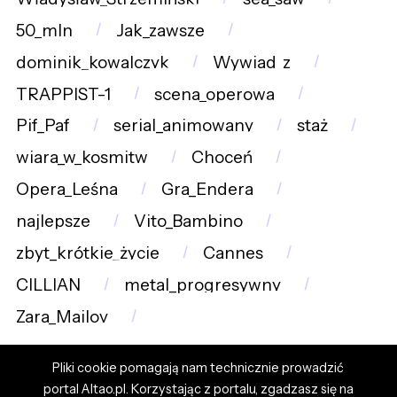
50_mln
Jak_zawsze
dominik_kowalczyk
Wywiad_z
TRAPPIST-1
scena_operowa
Pif_Paf
serial_animowany
staż
wiara_w_kosmitw
Choceń
Opera_Leśna
Gra_Endera
najlepsze
Vito_Bambino
zbyt_krótkie_życie
Cannes
CILLIAN
metal_progresywny
Zara_Mailov
Pliki cookie pomagają nam technicznie prowadzić
portal Altao.pl. Korzystając z portalu, zgadzasz się na