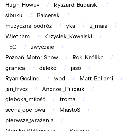
Hugh_Howey
Ryszard_Bugajski
sibuku
Balcerek
muzyczna_podróż
yka
2_maja
Wietnam
Krzysiek_Kowalski
TEO
zwyczaje
Poznań_Motor_Show
Rok_Królika
granica
daleko
jaso
Ryan_Gosling
wod
Matt_Bellami
jan_frycz
Andrzej_Pilipiuk
głęboka_miłość
troma
scena_operowa
MiastoS
pierwsze_wrażenia
Monika_Witkowska
Szczęki