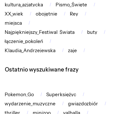
kultura_azjatycka
Pismo_Święte
XX_wiek
obojętnie
Rey
miejsca
Najpiękniejszy_Festiwal_Świata
buty
łączenie_pokoleń
Klaudia_Andrzejewska
zaje
Ostatnio wyszukiwane frazy
Pokemon_Go
Superksiężyc
wydarzenie_muzyczne
gwiazdozbiór
thriller
minizoo
valhalla