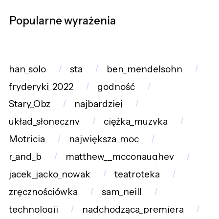
Popularne wyrażenia
han_solo
sta
ben_mendelsohn
fryderyki_2022
godność
Stary_Obz
najbardziej
układ_słoneczny
ciężka_muzyka
Motricia
największa_moc
r_and_b
matthew__mcconaughey
jacek_jacko_nowak
teatroteka
zręcznościówka
sam_neill
technologii
nadchodząca_premiera