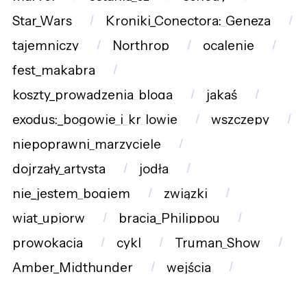
Star_Wars
Kroniki_Conectora:_Geneza
tajemniczy
Northrop
ocalenie
fest_makabra
koszty_prowadzenia_bloga
jakaś
exodus:_bogowie_i_kr_lowie
wszczepy
niepoprawni_marzyciele
dojrzały_artysta
jodła
nie_jestem_bogiem
związki
wiat_upiorw
bracia_Philippou
prowokacja
cykl
Truman_Show
Amber_Midthunder
wejścia