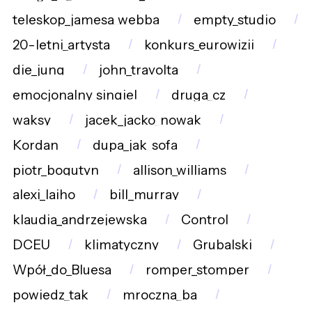
teleskop_jamesa_webba
empty_studio
20-letni_artysta
konkurs_eurowizji
die_jung
john_travolta
emocjonalny_singiel
druga_cz
waksy
jacek_jacko_nowak
Kordan
dupa_jak_sofa
piotr_bogutyn
allison_williams
alexi_laiho
bill_murray
klaudia_andrzejewska
Control
DCEU
klimatyczny
Grubalski
Wpół_do_Bluesa
romper_stomper
powiedz_tak
mroczna_ba