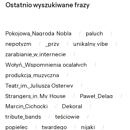
Ostatnio wyszukiwane frazy
Pokojowa_Nagroda_Nobla
paluch
nepotyzm
_przy
unikalny_vibe
zarabianie_w_internecie
Wołyń._Wspomnienia_ocalałych
produkcja_muzyczna
Teatr_im._Juliusza_Osterwy
Strangers_in_My_House
Paweł_Deląg
Marcin_Cichocki
Dekoral
tribute_bands
teściowie
popielec
twardego
nijaki