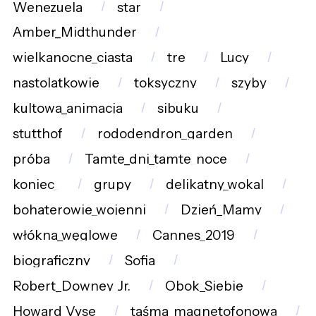
Wenezuela
star
Amber_Midthunder
wielkanocne_ciasta
tre
Lucy
nastolatkowie
toksyczny
szyby
kultowa_animacja
sibuku
stutthof
rododendron_garden
próba
Tamte_dni_tamte_noce
koniec_
grupy
delikatny_wokal
bohaterowie_wojenni
Dzień_Mamy
włókna_węglowe
Cannes_2019
biograficzny
Sofia
Robert_Downey_Jr.
Obok_Siebie
Howard_Vyse
taśma_magnetofonowa