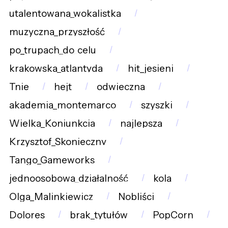
utalentowana_wokalistka
muzyczna_przyszłość
po_trupach_do_celu
krakowska_atlantyda
hit_jesieni
Tnie
hejt
odwieczna
akademia_montemarco
szyszki
Wielka_Koniunkcja
najlepsza
Krzysztof_Skonieczny
Tango_Gameworks
jednoosobowa_działalność
kola
Olga_Malinkiewicz
Nobliści
Dolores
brak_tytułów
PopCorn