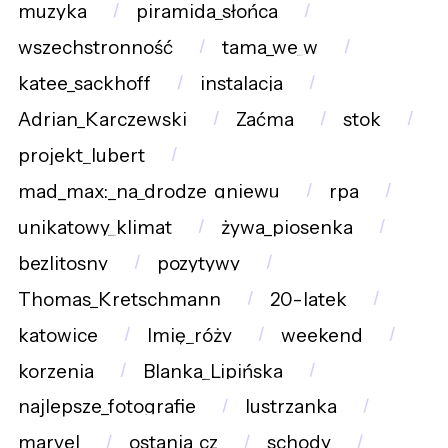
muzyka
piramida_słońca
wszechstronność
tama_we_w
katee_sackhoff
instalacja
Adrian_Karczewski
Zaćma
stok
projekt_lubert
mad_max:_na_drodze_gniewu
rpa
unikatowy_klimat
żywa_piosenka
bezlitosny
pozytywy
Thomas_Kretschmann
20-latek
katowice
Imię_róży
weekend
korzenia
Blanka_Lipińska
najlepsze_fotografie
lustrzanka
marvel
ostania_cz
schody