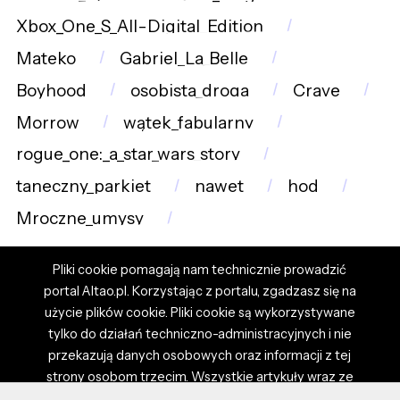
Xbox_One_S_All-Digital_Edition
Mateko
Gabriel_La_Belle
Boyhood
osobista_droga
Crave
Morrow
wątek_fabularny
rogue_one:_a_star_wars_story
taneczny_parkiet
nawet
hod
Mroczne_umysy
Pliki cookie pomagają nam technicznie prowadzić
portal Altao.pl. Korzystając z portalu, zgadzasz się na
użycie plików cookie. Pliki cookie są wykorzystywane
tylko do działań techniczno-administracyjnych i nie
przekazują danych osobowych oraz informacji z tej
strony osobom trzecim. Wszystkie artykuły wraz ze
zdjęciami i materiałami dostępnymi na portalu są