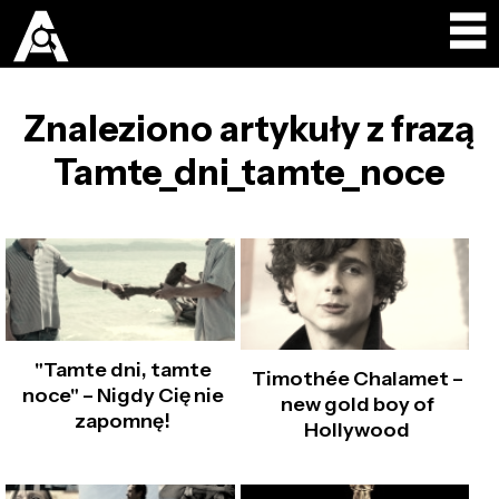
Znaleziono artykuły z frazą
Tamte_dni_tamte_noce
"Tamte dni, tamte
Timothée Chalamet –
noce" – Nigdy Cię nie
new gold boy of
zapomnę!
Hollywood