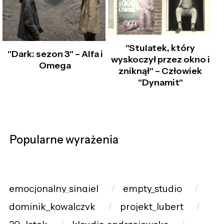
"Stulatek, który
"Dark: sezon 3" – Alfa i
wyskoczył przez okno i
Omega
zniknął" – Człowiek
"Dynamit"
Popularne wyrażenia
emocjonalny_singiel
empty_studio
dominik_kowalczyk
projekt_lubert