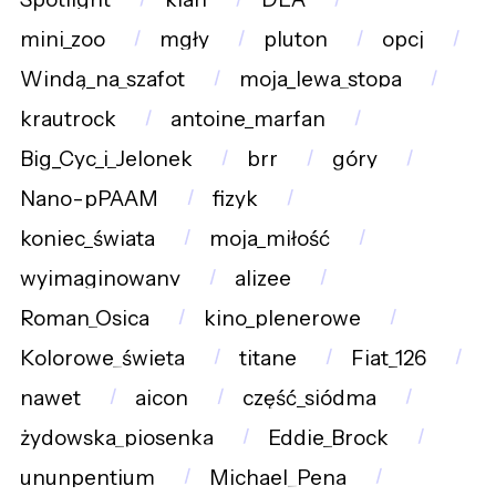
mini_zoo
mgły
pluton
opcj
Windą_na_szafot
moja_lewa_stopa
krautrock
antoine_marfan
Big_Cyc_i_Jelonek
brr
góry
Nano-pPAAM
fizyk
koniec_świata
moja_miłość
wyimaginowany
alizee
Roman_Osica
kino_plenerowe
Kolorowe_święta
titane
Fiat_126
nawet
aicon
część_siódma
żydowska_piosenka
Eddie_Brock
ununpentium
Michael_Pena