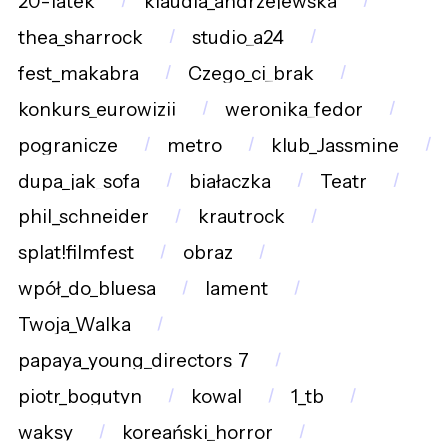
20-latek
klaudia_andrzejewska
thea_sharrock
studio_a24
fest_makabra
Czego_ci_brak
konkurs_eurowizji
weronika_fedor
pogranicze
metro
klub_Jassmine
dupa_jak_sofa
białaczka
Teatr
phil_schneider
krautrock
splat!filmfest
obraz
wpół_do_bluesa
lament
Twoja_Walka
papaya_young_directors_7
piotr_bogutyn
kowal
1_tb
waksy
koreański_horror