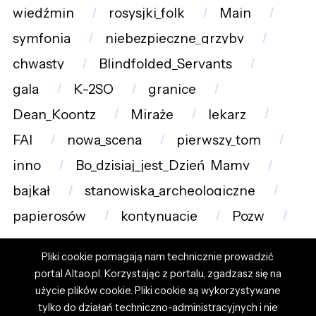
wiedźmin
rosysjki_folk
Main
symfonia
niebezpieczne_grzyby
chwasty
Blindfolded_Servants
gala
K-2SO
granice
Dean_Koontz
Miraże
lekarz
FAI
nowa_scena
pierwszy_tom
inno
Bo_dzisiaj_jest_Dzień_Mamy
bajkał
stanowiska_archeologiczne
papierosów
kontynuacje
Pozw
Pliki cookie pomagają nam technicznie prowadzić
portal Altao.pl. Korzystając z portalu, zgadzasz się na
użycie plików cookie. Pliki cookie są wykorzystywane
tylko do działań techniczno-administracyjnych i nie