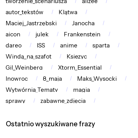
tworzenie_scenariusza
alizee
autor_tekstów
Klątwa
Maciej_Jastrzębski
Janocha
aicon
julek
Frankenstein
dareo
ISS
anime
sparta
Windą_na_szafot
Ksiezyc
Gil_Weinberg
Xtorm_Essential
Inowroc
8_maja
Maks_Wysocki
Wytwórnia_Tematy
magia
sprawy
zabawne_zdjęcia
Ostatnio wyszukiwane frazy