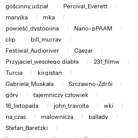
gościnny_udział
Percival_Everett
maryjka
mka
powieść_dystopijna
Nano-pPAAM
clip
bill_murray
Festiwal_Audioriver
Caezar
Przyjaciel_wesołego_diabła
231_filmw
Turcja
kirgistan
Gabriela_Muskała
Szczawno-Zdrój
góry
tajemniczy_człowiek
16_listopada
john_travolta
wki
na_czas
malownicza
ballady
Stefan_Baretzki