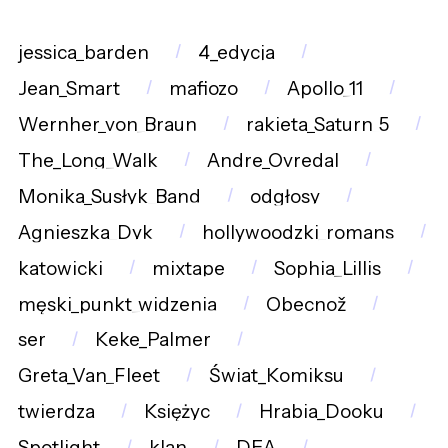
jessica_barden
4_edycja
Jean_Smart
mafiozo
Apollo_11
Wernher_von_Braun
rakieta_Saturn_5
The_Long_Walk
Andre_Ovredal
Monika_Susłyk_Band
odgłosy
Agnieszka_Dyk
hollywoodzki_romans
katowicki
mixtape
Sophia_Lillis
męski_punkt_widzenia
Obecnož
ser
Keke_Palmer
Greta_Van_Fleet
Świat_Komiksu
twierdza
Księżyc
Hrabia_Dooku
Spotlight
klan
DEA