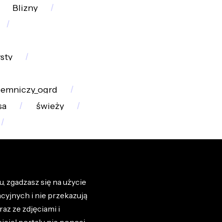
Blizny
sty
jemniczy_ogrd
sa
świeży
, zgadzasz się na użycie
cyjnych i nie przekazują
az ze zdjęciami i
iciel portalu nie ponosi