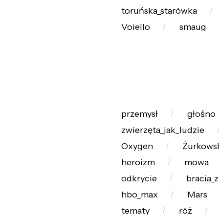
toruńska_starówka
Voiello
smaug
przemysł
głośno
zwierzęta_jak_ludzie
Oxygen
Żurkows
heroizm
mowa
odkrycie
bracia_
hbo_max
Mars
tematy
róż