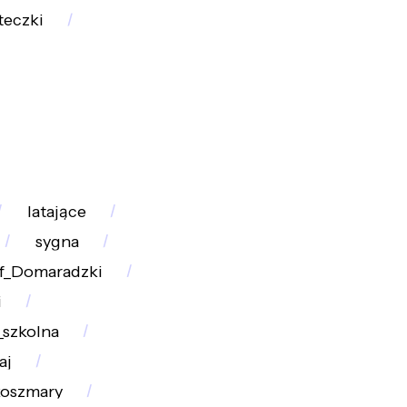
teczki
latające
sygna
f_Domaradzki
i
szkolna
aj
koszmary