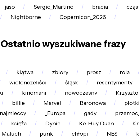
jaso
Sergio_Martino
bracia
cząs
Nightborne
Copernicon_2026
Ostatnio wyszukiwane frazy
klątwa
zbiory
prosz
rola
wiolonczeliści
śląsk
resentymenty
ki
kinomani
nowoczesny
Krzyszto
billie
Marvel
Baronowa
plotk
znajmieccy
_Europa
gady
przemoc_
księża
Dynie
Ke_Huy_Quan
Kr
Maluch
punk
chłopi
NES