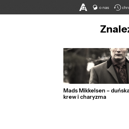
o nas
chr
Znale
Mads Mikkelsen – duńsk
krew i charyzma