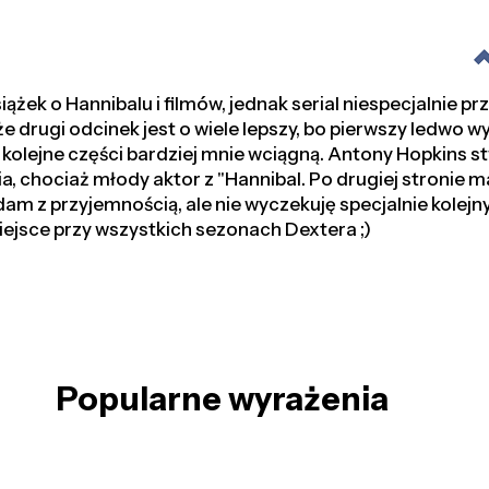
ążek o Hannibalu i filmów, jednak serial niespecjalnie pr
że drugi odcinek jest o wiele lepszy, bo pierwszy ledwo 
 kolejne części bardziej mnie wciągną. Antony Hopkins s
a, chociaż młody aktor z "Hannibal. Po drugiej stronie ma
dam z przyjemnością, ale nie wyczekuję specjalnie kolejn
iejsce przy wszystkich sezonach Dextera ;)
Popularne wyrażenia