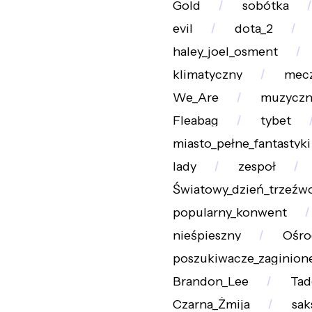
Gold
sobótka
evil
dota_2
haley_joel_osment
klimatyczny
mec
We_Are
muzyczny
Fleabag
tybet
miasto_pełne_fantastyki
lady
zespoł
Światowy_dzień_trzeźw
popularny_konwent
nieśpieszny
Ośro
poszukiwacze_zaginione
Brandon_Lee
Tad
Czarna_Żmija
sak