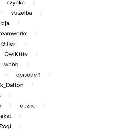
szybka
strzelba
kcja
reamworks
_Gillen
OwlKitty
webb
episode_1
ck_Dalton
c
n
oczko
tekst
Rogi