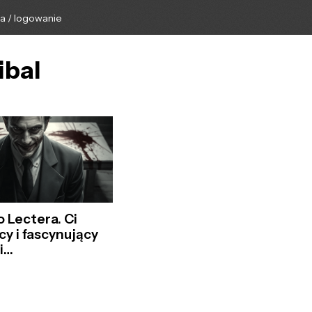
ga / logowanie
ibal
o Lectera. Ci
cy i fascynujący
i…