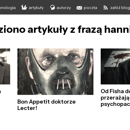
onologia
artykuły
autorzy
poczta
załóż blo
ziono artykuły z frazą hann
a
Od Fisha d
przerażają
Bon Appetit doktorze
psychopac
Lecter!