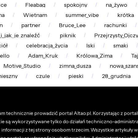
ice
Fleabag
spokojny
na_żywo
na
Wietnam
summer_vibe
krótka
on
partner
Bruce_Lee
rachunki
i_jak_je_znaleźć
piknik
Przejrzysty_Ojczy
iół
celebracja_życia
lski
smaki
ello
Adam_Kruk
Królowa_Zima
Ta
Motive_Studio
zimna_dusza
nowa_szan
ieszny
czule
pieski
28_grudnia
m technicznie prowadzić portal Altao.pl. Korzystając z portalu
kie są wykorzystywane tylko do działań techniczno-administra
nformacji z tej strony osobom trzecim. Wszystkie artykuły wr
na portalu są własnością użytkowników. Administrator i właśc