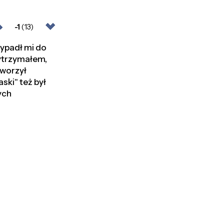
-1
(13)
zypadł mi do
wytrzymałem,
tworzył
ski" też był
ych