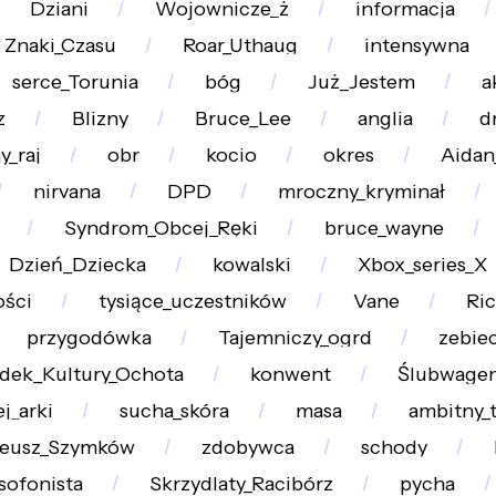
Dziani
Wojownicze_ż
informacja
Znaki_Czasu
Roar_Uthaug
intensywna
serce_Torunia
bóg
Już_Jestem
a
z
Blizny
Bruce_Lee
anglia
d
_raj
obr
kocio
okres
Aidan
nirvana
DPD
mroczny_kryminał
Syndrom_Obcej_Ręki
bruce_wayne
Dzień_Dziecka
kowalski
Xbox_series_X
ości
tysiące_uczestników
Vane
Ri
przygodówka
Tajemniczy_ogrd
zebie
dek_Kultury_Ochota
konwent
Ślubwage
j_arki
sucha_skóra
masa
ambitny_
eusz_Szymków
zdobywca
schody
sofonista
Skrzydlaty_Racibórz
pycha