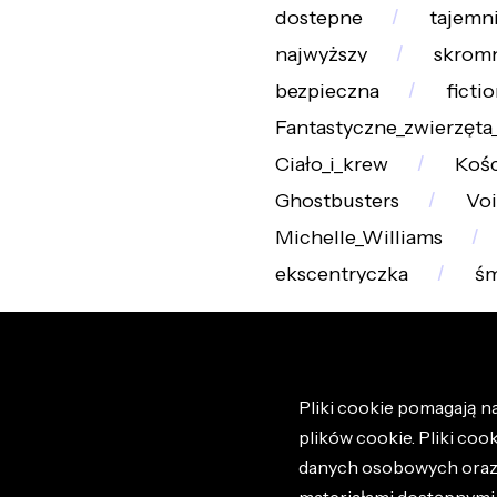
dostepne
tajemn
najwyższy
skrom
bezpieczna
ficti
Fantastyczne_zwierzęta_
Ciało_i_krew
Kośc
Ghostbusters
Voi
Michelle_Williams
ekscentryczka
śm
Pliki cookie pomagają na
plików cookie. Pliki coo
danych osobowych oraz i
materiałami dostępnymi 