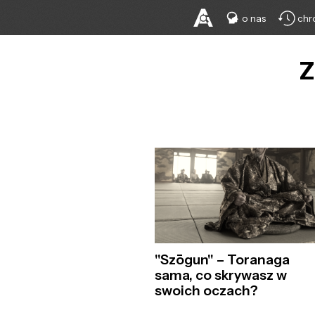
o nas
chr
Z
"Szōgun" – Toranaga
sama, co skrywasz w
swoich oczach?