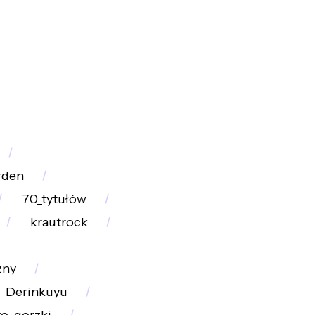
rden
70_tytułów
krautrock
zny
Derinkuyu