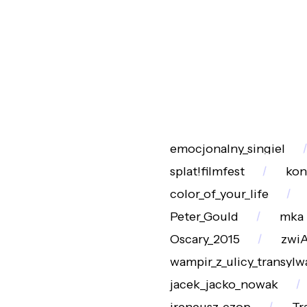
emocjonalny_singiel
splat!filmfest
kon
color_of_your_life
Peter_Gould
mka
Oscary_2015
zwi
wampir_z_ulicy_transylw
jacek_jacko_nowak