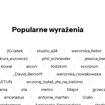
Popularne wyrażenia
20-latek
studio_a24
weronika_fedor
kurs_eurowizji
phil_schneider
jessica_ba
kowal
aicon
łódzkim
scorpion
_David_Benioff
weronika_nowakowska
ASTUN
wczoraj_byłaś_zła_na_zielono
ania
sta
metro
Major
grzec
enceladus
antoine_marfan
Ciało