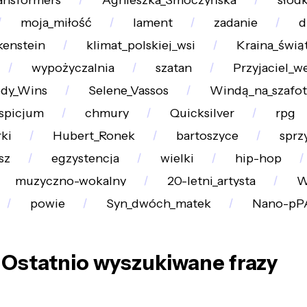
ansformers
Agnieszka_Smoczyńska
słod
moja_miłość
lament
zadanie
d
kenstein
klimat_polskiej_wsi
Kraina_świą
wypożyczalnia
szatan
Przyjaciel_w
dy_Wins
Selene_Vassos
Windą_na_szafot
spicjum
chmury
Quicksilver
rpg
rki
Hubert_Ronek
bartoszyce
sprz
sz
egzystencja
wielki
hip-hop
muzyczno-wokalny
20-letni_artysta
W
powie
Syn_dwóch_matek
Nano-p
Ostatnio wyszukiwane frazy