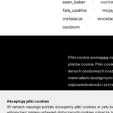
sean_baker
corin
fala_upałów
moja
instalacje
encela
osobom
Pliki cookie pomagają na
plików cookie. Pliki coo
danych osobowych oraz i
materiałami dostępnymi 
odpowiedzialności za tr
regulaminem portalu ora
stronie altao.pl. Szczeg
Akceptuję pliki cookies
W ramach naszego portalu stosujemy pliki cookies w celu 
© 2026 altao.pl. Wszyst
witryny bez zmiany ustawień dotyczących cookies oznacza