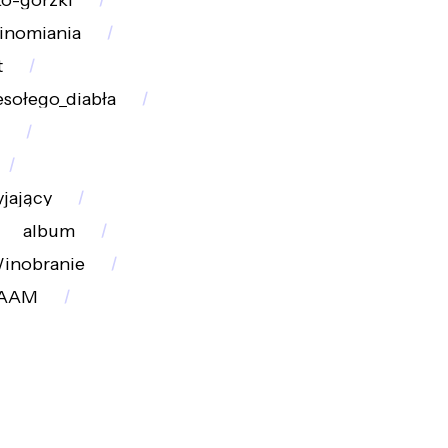
ko-gorzki
inomiania
t
esołego_diabła
yjający
album
inobranie
PAAM