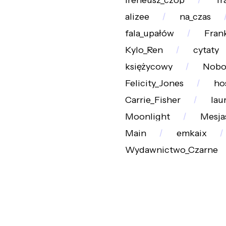
ireneusz_czop
Tr
alizee
na_czas
fala_upałów
Fran
Kylo_Ren
cytaty
księżycowy
Nobo
Felicity_Jones
ho
Carrie_Fisher
lau
Moonlight
Mesja
Main
emkaix
Wydawnictwo_Czarne