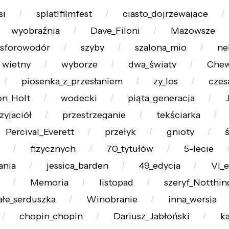
si
splat!filmfest
ciasto_dojrzewające
wyobraźnia
Dave_Filoni
Mazowsze
osforowodór
szyby
szalona_mio
ne
wietny
wyborze
dwa_światy
Chew
piosenka_z_przesłaniem
zy_los
czes
on_Holt
wodecki
piąta_generacja
zyjaciół
przestrzeganie
tekściarka
Percival_Everett
przełyk
gnioty
fizycznych
70_tytułów
5-lecie
ania
jessica_barden
49_edycja
VI_e
Memoria
listopad
szeryf_Notthi
ałe_serduszka
Winobranie
inna_wersja
chopin_chopin
Dariusz_Jabłoński
k