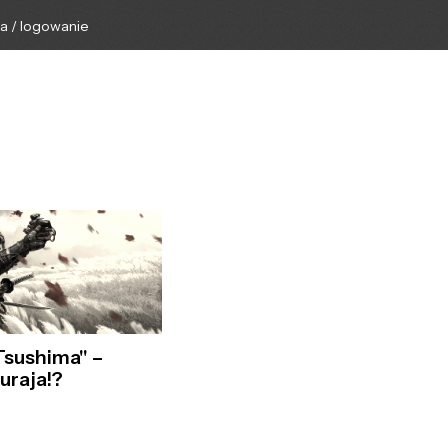
ga / logowanie
Tsushima" –
uraja!?