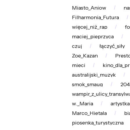
Miasto_Aniow
na
Filharmonia_Futura
więcej_niż_rap
f
maciej_pieprzyca
czuj
łączyć_siły
Zoe_Kazan
Prest
mieci
kino_dla_pr
australijski_muzyk
smok_smaug
204
wampir_z_ulicy_transylw
w._Maria
artystka
Marco_Hietala
bi
piosenka_turystyczna