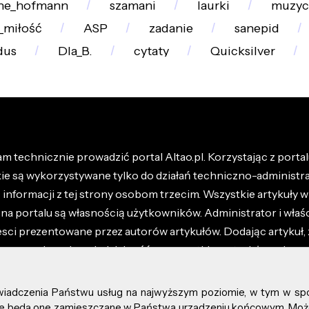
ne_hofmann
szamani
laurki
muzyc
_miłość
ASP
zadanie
sanepid
dus
Dla_B.
cytaty
Quicksilver
m technicznie prowadzić portal Altao.pl. Korzystając z portalu
kie są wykorzystywane tylko do działań techniczno-administra
nformacji z tej strony osobom trzecim. Wszystkie artykuły wr
na portalu są własnością użytkowników. Administrator i właśc
esci prezentowane przez autorów artykułów. Dodając artykuł, 
z ponosisz odpowiedzialność za wszystkie materiały umieszc
óły dostępne w regulaminie portalu.
świadczenia Państwu usług na najwyższym poziomie, w tym w sp
kie prawa zastrzeżone.
, że będą one zamieszczane w Państwa urządzeniu końcowym. M