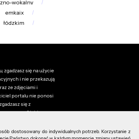
zno-wokalny
emkaix
łódzkim
, zgadzasz się na użycie
cyjnych i nie przekazują
az ze zdjęciami i
iciel portalu nie ponosi
zgadzasz się z
zone przez Ciebie na
osób dostosowany do indywidualnych potrzeb. Korzystanie z
ożecie Państwo dokonać w każdym momencie zmiany ustawień