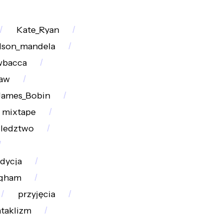
Kate_Ryan
lson_mandela
bacca
aw
James_Bobin
mixtape
śledztwo
dycja
ngham
przyjęcia
ataklizm