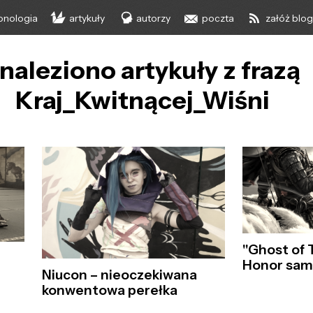
onologia
artykuły
autorzy
poczta
załóż blo
naleziono artykuły z frazą
Kraj_Kwitnącej_Wiśni
"Ghost of 
Honor sam
Niucon – nieoczekiwana
konwentowa perełka