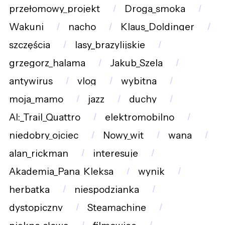
przełomowy_projekt
Droga_smoka
Wakuni
nacho
Klaus_Doldinger
szczęścia
lasy_brazylijskie
grzegorz_halama
Jakub_Szela
antywirus
vlog
wybitna
moja_mamo
jazz
duchy
AI:_Trail_Quattro
elektromobilno
niedobry_ojciec
Nowy_wit
wana
alan_rickman
interesuje
Akademia_Pana_Kleksa
wynik
herbatka
niespodzianka
dystopiczny
Steamachine