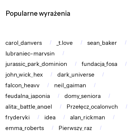
Popularne wyrażenia
carol_danvers
_t.love
sean_baker
lubraniec-marysin
jurassic_park_dominion
fundacja_fosa
john_wick_hex
dark_universe
falcon_heavy
neil_gaiman
feudalna_japonia
domy_seniora
alita:_battle_angel
Przełęcz_ocalonych
fryderyki
idea
alan_rickman
emma_roberts
Pierwszy_raz