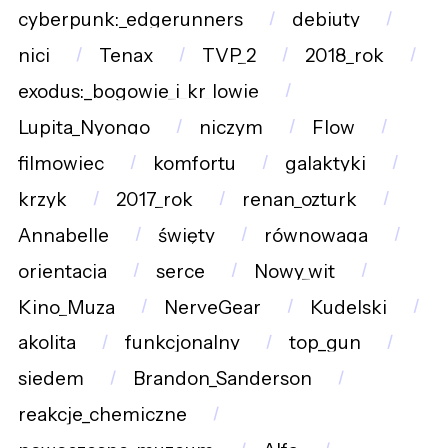
cyberpunk:_edgerunners
debiuty
nici
Tenax
TVP_2
2018_rok
exodus:_bogowie_i_kr_lowie
Lupita_Nyongo
niczym
Flow
filmowiec
komfortu
galaktyki
krzyk
2017_rok
renan_ozturk
Annabelle
święty
równowaga
orientacja
serce
Nowy_wit
Kino_Muza
NerveGear
Kudelski
akolita
funkcjonalny
top_gun
siedem
Brandon_Sanderson
reakcje_chemiczne