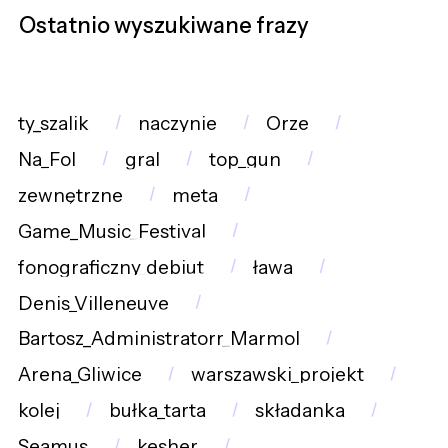
Ostatnio wyszukiwane frazy
ty_szalik
naczynie
Orze
Na_Fol
gral
top_gun
zewnętrzne
meta
Game_Music_Festival
fonograficzny_debiut
ława
Denis_Villeneuve
Bartosz_Administratorr_Marmol
Arena_Gliwice
warszawski_projekt
kolej
bułka_tarta
składanka
Seamus
kesher