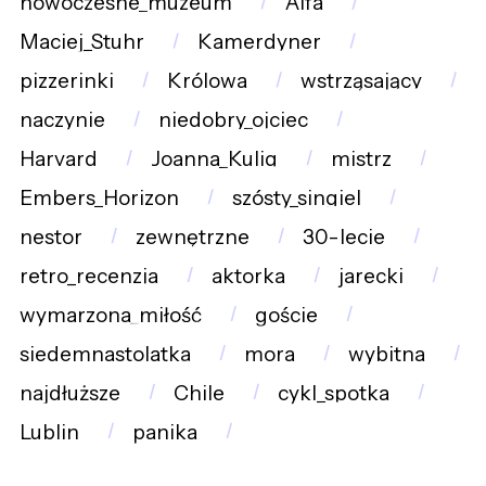
nowoczesne_muzeum
Alfa
Maciej_Stuhr
Kamerdyner
pizzerinki
Królowa
wstrząsający
naczynie
niedobry_ojciec
Harvard
Joanna_Kulig
mistrz
Embers_Horizon
szósty_singiel
nestor
zewnętrzne
30-lecie
retro_recenzja
aktorka
jarecki
wymarzona_miłość
goście
siedemnastolatka
mora
wybitna
najdłuższe
Chile
cykl_spotka
Lublin
panika