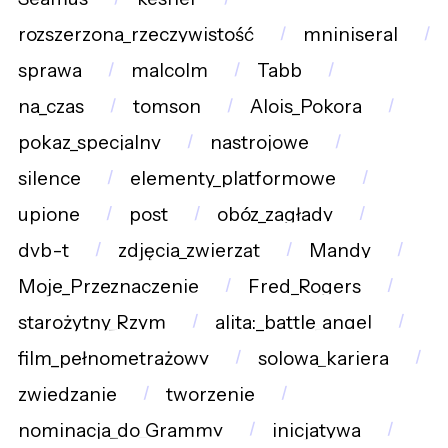
rozszerzona_rzeczywistość
mniniseral
sprawa
malcolm
Tabb
na_czas
tomson
Alois_Pokora
pokaz_specjalny
nastrojowe
silence
elementy_platformowe
upione
post
obóz_zagłady
dvb-t
zdjęcia_zwierząt
Mandy
Moje_Przeznaczenie
Fred_Rogers
starożytny_Rzym
alita:_battle_angel
film_pełnometrażowy
solowa_kariera
zwiedzanie
tworzenie
nominacja_do_Grammy
inicjatywa