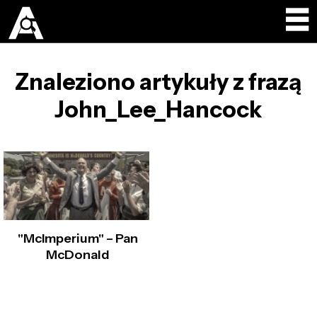
Znaleziono artykuły z frazą
John_Lee_Hancock
"McImperium" – Pan
McDonald