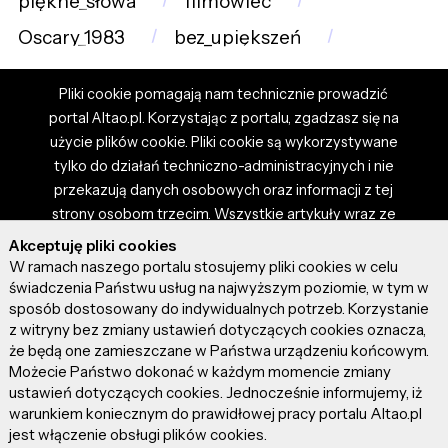
piękne_słowa
filmowiec
Oscary_1983
bez_upiększeń
Pliki cookie pomagają nam technicznie prowadzić
portal Altao.pl. Korzystając z portalu, zgadzasz się na
użycie plików cookie. Pliki cookie są wykorzystywane
tylko do działań techniczno-administracyjnych i nie
przekazują danych osobowych oraz informacji z tej
strony osobom trzecim. Wszystkie artykuły wraz ze
zdjęciami i materiałami dostępnymi na portalu są
Akceptuję pliki cookies
własnością użytkowników. Administrator i właściciel
W ramach naszego portalu stosujemy pliki cookies w celu
portalu nie ponosi odpowiedzialności za tresci
świadczenia Państwu usług na najwyższym poziomie, w tym w
sposób dostosowany do indywidualnych potrzeb. Korzystanie
prezentowane przez autorów artykułów. Dodając
z witryny bez zmiany ustawień dotyczących cookies oznacza,
artykuł, zgadzasz się z regulaminem portalu oraz
że będą one zamieszczane w Państwa urządzeniu końcowym.
ponosisz odpowiedzialność za wszystkie materiały
Możecie Państwo dokonać w każdym momencie zmiany
umieszczone przez Ciebie na stronie altao.pl.
ustawień dotyczących cookies. Jednocześnie informujemy, iż
Szczegóły dostępne w regulaminie portalu.
warunkiem koniecznym do prawidłowej pracy portalu Altao.pl
jest włączenie obsługi plików cookies.