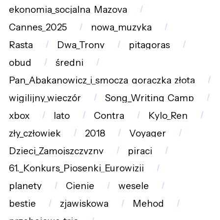
ekonomia_socjalna_Mazova
Cannes_2025
nowa_muzyka
Rasta
Dwa_Trony
pitagoras
obud
średni
Pan_Abakanowicz_i_smocza_gorączka_złota
wigilijny_wieczór
Song_Writing_Camp
xbox
lato
Contra
Kylo_Ren
zły_człowiek
2018
Voyager
Dzieci_Zamojszczyzny
piraci
61._Konkurs_Piosenki_Eurowizji
planety
Cienie
wesele
bestie
zjawiskowa
Mehod