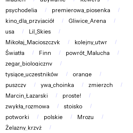
psychodelia
premierowa_piosenka
kino_dla_przyjaciół
Gliwice_Arena
usa
Lil_Skies
Mikołaj_Macioszczyk
kolejny_utwr
Światła
Finn
powrót_Malucha
zegar_biologiczny
tysiące_uczestników
orange
puszczy
ywa_choinka
zmierzch
Marcin_Łazarski
proste!
zwykła_rozmowa
stoisko
potworki
polskie
Mrozu
Żelazny_krzyż