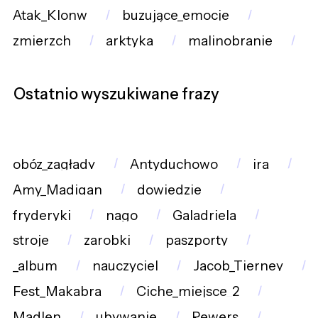
Atak_Klonw
buzujące_emocje
zmierzch
arktyka
malinobranie
Ostatnio wyszukiwane frazy
obóz_zagłady
Antyduchowo
ira
Amy_Madigan
dowiedzie
fryderyki
nago
Galadriela
stroje
zarobki
paszporty
_album
nauczyciel
Jacob_Tierney
Fest_Makabra
Ciche_miejsce_2
Madlen
ubywanie
Rewers