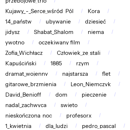
przebojowe_trio
Kujawy_-_Serce_wśród_Pól
Kora
14_państw
ubywanie
dziesięć
jidysz
Shabat_Shalom
niema
ywotno
oczekiwany_film
Zofia_Wichłacz
Człowiek_ze_stali
Kapuściński
1885
rzym
dramat_wojenny
najstarsza
flet
gitarowe_brzmienia
Leon_Niemczyk
David_Benioff
dom
pieczenie
nadal_zachwyca
swieto
nieskończona_noc
profesorx
1_kwietnia
dla_ludzi
pedro_pascal