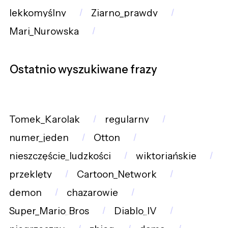
lekkomyślny
Ziarno_prawdy
Mari_Nurowska
Ostatnio wyszukiwane frazy
Tomek_Karolak
regularny
numer_jeden
Otton
nieszczęście_ludzkości
wiktoriańskie
przeklęty
Cartoon_Network
demon
chazarowie
Super_Mario_Bros
Diablo_IV