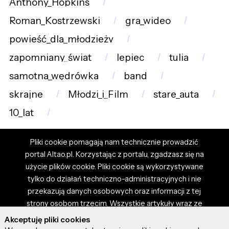
Anthony_Hopkins
Roman_Kostrzewski
gra_wideo
powieść_dla_młodzieży
zapomniany_świat
lepiec
tulia
samotna_wędrówka
band
skrajne
Młodzi_i_Film
stare_auta
10_lat
Pliki cookie pomagają nam technicznie prowadzić
portal Altao.pl. Korzystając z portalu, zgadzasz się na
użycie plików cookie. Pliki cookie są wykorzystywane
tylko do działań techniczno-administracyjnych i nie
przekazują danych osobowych oraz informacji z tej
strony osobom trzecim. Wszystkie artykuły wraz ze
zdjęciami i materiałami dostępnymi na portalu są
Akceptuję pliki cookies
własnością użytkowników. Administrator i właściciel