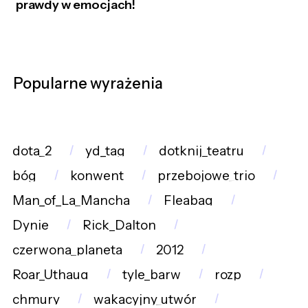
prawdy w emocjach!
Popularne wyrażenia
dota_2
yd_tag
dotknij_teatru
bóg
konwent
przebojowe_trio
Man_of_La_Mancha
Fleabag
Dynie
Rick_Dalton
czerwona_planeta
2012
Roar_Uthaug
tyle_barw
rozp
chmury
wakacyjny_utwór