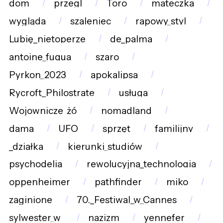
dom
przegl
Toro
mateczka
wygląda
szaleniec
rapowy_styl
Lubię_nietoperze
de_palma
antoine_fuqua
szaro
Pyrkon_2023
apokalipsa
Rycroft_Philostrate
usługa
Wojownicze_żó
nomadland
dama
UFO
sprzęt
familijny
_działka
kierunki_studiów
psychodelia
rewolucyjna_technologia
oppenheimer
pathfinder
miko
zaginione
70._Festiwal_w_Cannes
sylwester_w_
nazizm
yennefer