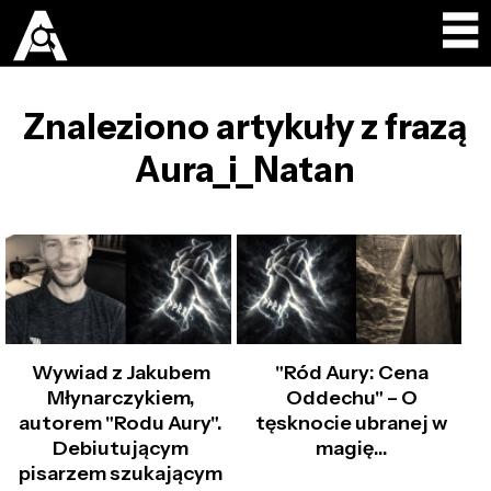
Znaleziono artykuły z frazą
Aura_i_Natan
Wywiad z Jakubem
"Ród Aury: Cena
Młynarczykiem,
Oddechu" – O
autorem "Rodu Aury".
tęsknocie ubranej w
Debiutującym
magię...
pisarzem szukającym