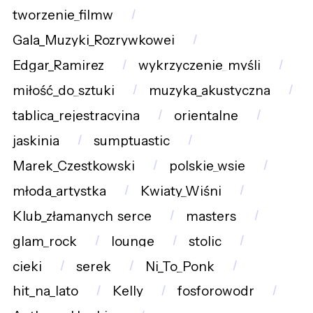
tworzenie_filmw
Gala_Muzyki_Rozrywkowej
Edgar_Ramirez
wykrzyczenie_myśli
miłość_do_sztuki
muzyka_akustyczna
tablica_rejestracyjna
orientalne
jaskinia
sumptuastic
Marek_Czestkowski
polskie_wsie
młoda_artystka
Kwiaty_Wiśni
Klub_złamanych_serce
masters
glam_rock
lounge
stolic
cieki
serek
Ni_To_Ponk
hit_na_lato
Kelly
fosforowodr