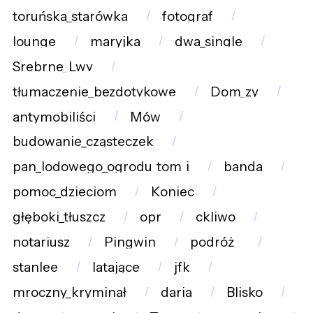
toruńska_starówka
fotograf
lounge
maryjka
dwa_single
Srebrne_Lwy
tłumaczenie_bezdotykowe
Dom_zy
antymobiliści
Mów
budowanie_cząsteczek
pan_lodowego_ogrodu_tom_i
banda
pomoc_dzieciom
Koniec
głęboki_tłuszcz
opr
ckliwo
notariusz
Pingwin
podróż_
stanlee
latające
jfk
mroczny_kryminał
daria
Blisko