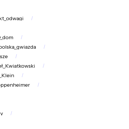
kt_odwagi
y_dom
polska_gwiazda
sze
ł_Kwiatkowski
_Klein
_oppenheimer
dy