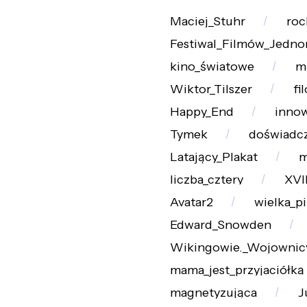
Maciej_Stuhr
roc
Festiwal_Filmów_Jedn
kino_światowe
m
Wiktor_Tilszer
fi
Happy_End
inno
Tymek
doświadc
Latający_Plakat
m
liczba_cztery
XVI
Avatar2
wielka_p
Edward_Snowden
Wikingowie._Wojownic
mama_jest_przyjaciółką
magnetyzująca
J