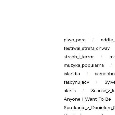
piwo_pera
eddie
festiwal_strefa_chway
strach_i_terror
ma
muzyka_popularna
islandia
samoch
fascynujący
Sylv
alanis
Seanse_z_l
Anyone_I_Want_To_Be
Spotkanie_z_Danielem_