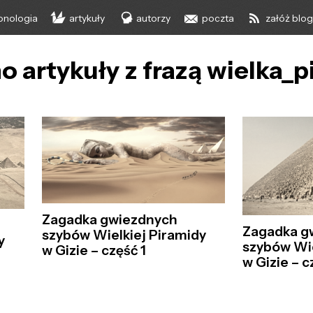
onologia
artykuły
autorzy
poczta
załóż blo
o artykuły z frazą wielka_
Zagadka gwiezdnych
Zagadka g
szybów Wielkiej Piramidy
y
szybów Wie
w Gizie – część 1
w Gizie – c