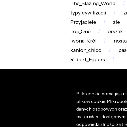
The_Blazing_World
typy_cywilizacji
z
Przyjaciele
złe
Top_One
orszak
Iwona_Król
nosta
kanion_chico
pas
Robert_Eggers
Pliki cookie pomagają na
plików cookie. Pliki coo
danych osobowych oraz i
materiałami dostępnymi 
odpowiedzialności za tr