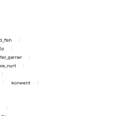
d_fish
óz
fer_garner
ie_nurt
konwent