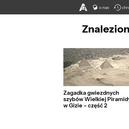
o nas
chr
Znalezion
Zagadka gwiezdnych
szybów Wielkiej Piramid
w Gizie – część 2