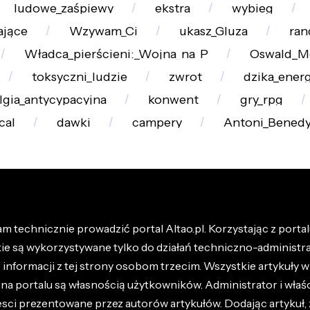
ludowe_zaśpiewy
ekstra
wybieg
ające
Wzywam_Ci
ukasz_Gluza
ran
Władca_pierścieni:_Wojna_na_P
Oswald_M
toksyczni_ludzie
zwrot
dzika_energ
lgia_antycypacyjna
konwent
gry_rpg
cal
dawki
campery
Antoni_Benedy
m technicznie prowadzić portal Altao.pl. Korzystając z portalu
kie są wykorzystywane tylko do działań techniczno-administra
nformacji z tej strony osobom trzecim. Wszystkie artykuły wr
na portalu są własnością użytkowników. Administrator i właśc
esci prezentowane przez autorów artykułów. Dodając artykuł, 