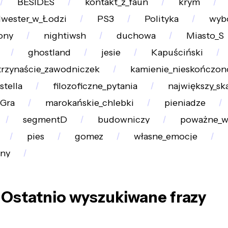
BESIDES
kontakt_z_faun
krym
lwester_w_Łodzi
PS3
Polityka
wyb
ony
nightiwsh
duchowa
Miasto_S
ghostland
jesie
Kapuściński
trzynaście_zawodniczek
kamienie_nieskończon
stella
filozoficzne_pytania
największy_sk
Gra
marokańskie_chlebki
pieniadze
segmentD
budowniczy
poważne_w
pies
gomez
własne_emocje
zny
Ostatnio wyszukiwane frazy