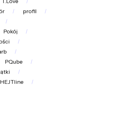
T.Love
ór
profil
Pokój
ości
arb
PQube
ątki
HEJTline