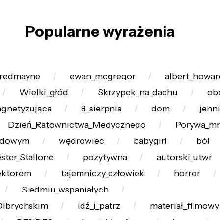
Popularne wyrażenia
_redmayne
ewan_mcgregor
albert_howar
Wielki_głód
Skrzypek_na_dachu
ob
gnetyzująca
8_sierpnia
dom
jenni
Dzień_Ratownictwa_Medycznego
Porywa_mn
odowym
wędrowiec
babygirl
ból
ester_Stallone
pozytywna
autorski_utwr
ektorem
tajemniczy_człowiek
horror
Siedmiu_wspaniałych
Olbrychskim
idź_i_patrz
materiał_filmowy