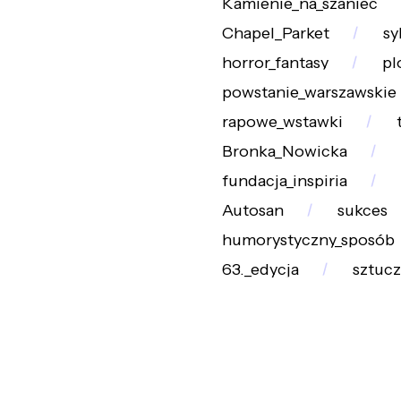
Kamienie_na_szaniec
Chapel_Parket
sy
horror_fantasy
pl
powstanie_warszawskie
rapowe_wstawki
Bronka_Nowicka
fundacja_inspiria
Autosan
sukces
humorystyczny_sposób
63._edycja
sztuc