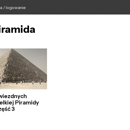
ga / logowanie
piramida
wiezdnych
lkiej Piramidy
zęść 3