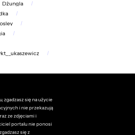
Dżungla
dka
osley
ia
kt__ukaszewicz
, zgadzasz się na użycie
cyjnych i nie przekazują
az ze zdjęciami i
iciel portalu nie ponosi
zgadzasz się z