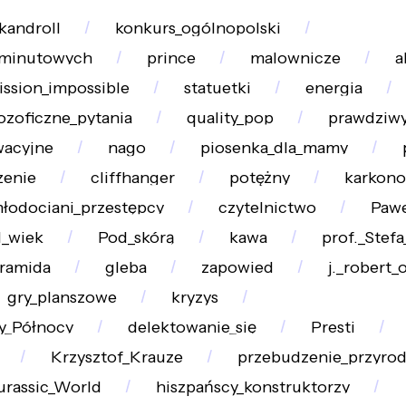
kandroll
konkurs_ogólnopolski
ominutowych
prince
malownicze
a
ission_impossible
statuetki
energia
lozoficzne_pytania
quality_pop
prawdziw
wacyjne
nago
piosenka_dla_mamy
zenie
cliffhanger
potężny
karkono
łodociani_przestępcy
czytelnictwo
Pawe
I_wiek
Pod_skórą
kawa
prof._Stefa
iramida
gleba
zapowied
j._robert
gry_planszowe
kryzys
y_Północy
delektowanie_się
Presti
Krzysztof_Krauze
przebudzenie_przyro
urassic_World
hiszpańscy_konstruktorzy