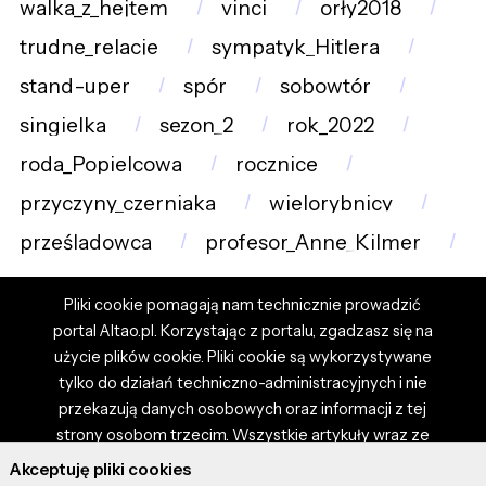
walka_z_hejtem
vinci
orły2018
trudne_relacje
sympatyk_Hitlera
stand-uper
spór
sobowtór
singielka
sezon_2
rok_2022
roda_Popielcowa
rocznice
przyczyny_czerniaka
wielorybnicy
prześladowca
profesor_Anne_Kilmer
Pliki cookie pomagają nam technicznie prowadzić
portal Altao.pl. Korzystając z portalu, zgadzasz się na
użycie plików cookie. Pliki cookie są wykorzystywane
tylko do działań techniczno-administracyjnych i nie
przekazują danych osobowych oraz informacji z tej
strony osobom trzecim. Wszystkie artykuły wraz ze
zdjęciami i materiałami dostępnymi na portalu są
Akceptuję pliki cookies