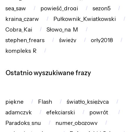
sea_saw
powieść_drogi
sezon5
kraina_czarw
Pułkownik_Kwiatkowski
Cobra_Kai
Słowo_na_M
stephen_frears
świeży
orły2018
kompleks_R
Ostatnio wyszukiwane frazy
piękne
Flash
światło_księżyca
adamczyk
efekciarski
powrót_
Paradoks_snu
numer_obozowy