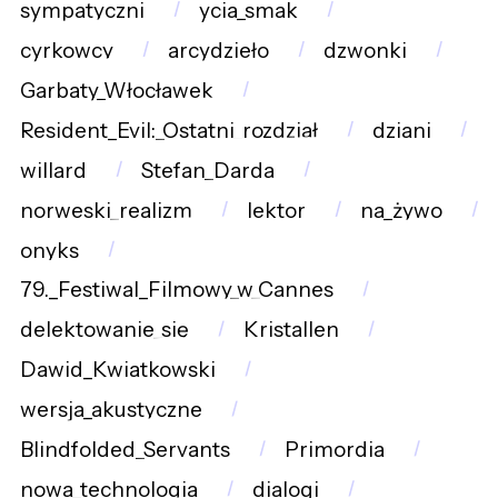
sympatyczni
ycia_smak
cyrkowcy
arcydzieło
dzwonki
Garbaty_Włocławek
Resident_Evil:_Ostatni_rozdział
dziani
willard
Stefan_Darda
norweski_realizm
lektor
na_żywo
onyks
79._Festiwal_Filmowy_w_Cannes
delektowanie_się
Kristallen
Dawid_Kwiatkowski
wersja_akustyczne
Blindfolded_Servants
Primordia
nowa_technologia
dialogi