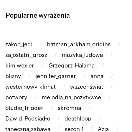
Popularne wyrażenia
zakon_jedi
batman:_arkham_origins
za_ostatni_grosz
muzyka_ludowa
kim_wexler
Grzegorz_Halama
blizny
jennifer_garner
anna
westernowy_klimat
wszechświat
potwory
melodia_na_pozytywce
Studio_Trigger
skromna
Dawid_Podsiadło
deathloop
taneczna_zabawa
sezon_1
Azja