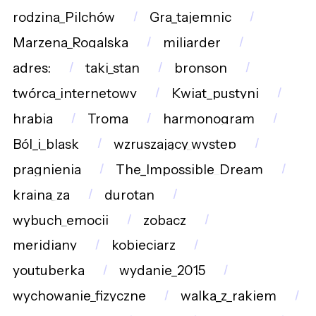
rodzina_Pilchów
Gra_tajemnic
Marzena_Rogalska
miliarder
adres:
taki_stan
bronson
twórca_internetowy
Kwiat_pustyni
hrabia
Troma
harmonogram
Ból_i_blask
wzruszający_występ
pragnienia
The_Impossible_Dream
kraina_za
durotan
wybuch_emocji
zobacz
meridiany
kobieciarz
youtuberka
wydanie_2015
wychowanie_fizyczne
walka_z_rakiem