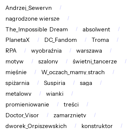
Andrzej_Seweryn
nagrodzone_wiersze
The_Impossible_Dream
absolwent
PlanetaX
DC_Fandom
Troma
RPA
wyobraźnia
warszawa
motyw
szalony
świetni_tancerze
mięśnie
W_oczach_mamy_strach
spiżarnia
Suspiria
saga
metalowy
wianki
promieniowanie
treści
Doctor_Visor
zamarznięty
dworek_Orpiszewskich
konstruktor