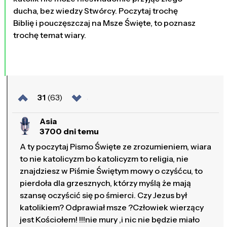
ducha, bez wiedzy Stwórcy. Poczytaj trochę
Biblię i pouczęszczaj na Msze Święte, to poznasz
trochę temat wiary.
31
(63)
Asia
3700 dni temu
A ty poczytaj Pismo Święte ze zrozumieniem, wiara
to nie katolicyzm bo katolicyzm to religia, nie
znajdziesz w Piśmie Świętym mowy o czyśćcu, to
pierdoła dla grzesznych, którzy myślą że mają
szansę oczyścić się po śmierci. Czy Jezus był
katolikiem? Odprawiał msze ?Człowiek wierzący
jest Kościołem! !!!nie mury ,i nic nie będzie miało