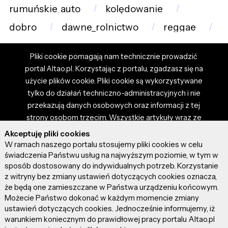
rumuńskie_auto
kolędowanie
dobro
dawne_rolnictwo
reggae
Pliki cookie pomagają nam technicznie prowadzić
portal Altao.pl. Korzystając z portalu, zgadzasz się na
użycie plików cookie. Pliki cookie są wykorzystywane
tylko do działań techniczno-administracyjnych i nie
przekazują danych osobowych oraz informacji z tej
strony osobom trzecim. Wszystkie artykuły wraz ze
zdjęciami i materiałami dostępnymi na portalu są
Akceptuję pliki cookies
własnością użytkowników. Administrator i właściciel
W ramach naszego portalu stosujemy pliki cookies w celu
portalu nie ponosi odpowiedzialności za tresci
świadczenia Państwu usług na najwyższym poziomie, w tym w
sposób dostosowany do indywidualnych potrzeb. Korzystanie
prezentowane przez autorów artykułów. Dodając
z witryny bez zmiany ustawień dotyczących cookies oznacza,
artykuł, zgadzasz się z regulaminem portalu oraz
że będą one zamieszczane w Państwa urządzeniu końcowym.
ponosisz odpowiedzialność za wszystkie materiały
Możecie Państwo dokonać w każdym momencie zmiany
umieszczone przez Ciebie na stronie altao.pl.
ustawień dotyczących cookies. Jednocześnie informujemy, iż
Szczegóły dostępne w regulaminie portalu.
warunkiem koniecznym do prawidłowej pracy portalu Altao.pl