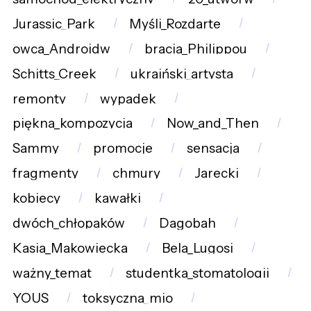
Jurassic_Park
Myśli_Rozdarte
owca_Androidw
bracia_Philippou
Schitts_Creek
ukraiński_artysta
remonty
wypadek
piękna_kompozycja
Now_and_Then
Sammy
promocje
sensacja
fragmenty
chmury
Jarecki
kobiecy
kawałki
dwóch_chłopaków
Dagobah
Kasia_Makowiecka
Bela_Lugosi
ważny_temat
studentka_stomatologii
YOUS
toksyczna_mio