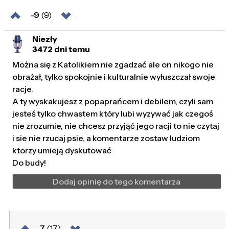
-9
(9)
Niezły
3472 dni temu
Można się z Katolikiem nie zgadzać ale on nikogo nie
obrażał, tylko spokojnie i kulturalnie wyłuszczał swoje
racje.
A ty wyskakujesz z popaprańcem i debilem, czyli sam
jesteś tylko chwastem który lubi wyzywać jak czegoś
nie zrozumie, nie chcesz przyjąć jego racji to nie czytaj
i sie nie rzucaj psie, a komentarze zostaw ludziom
ktorzy umieją dyskutować
Do budy!
Dodaj opinię do tego komentarza
7
(17)