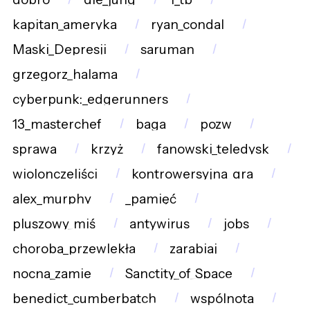
kapitan_ameryka
ryan_condal
Maski_Depresji
saruman
grzegorz_halama
cyberpunk:_edgerunners
13_masterchef
baga
pozw
sprawa
krzyż
fanowski_teledysk
wiolonczeliści
kontrowersyjna_gra
alex_murphy
_pamięć
pluszowy_miś
antywirus
jobs
choroba_przewlekła
zarabiaj
nocna_zamie
Sanctity_of_Space
benedict_cumberbatch
wspólnota