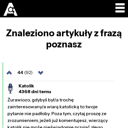
Znaleziono artykuły z frazą
poznasz
44
(92)
Katolik
4368 dni temu
Żurawiozo, gdybyś był/a trochę
zainteresowany/a wiarą katolicką to twoje
pytanie nie padłoby. Poza tym, czytaj proszę ze
zrozumieniem, jeżeli już komentujesz, wierzący
katolik nie może nieświadomie przyjąć złego