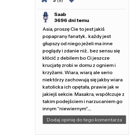
3
(9)
Saab
3696 dni temu
Asia, proszę Cie to jest jakiś
popaprany fanatyk.. każdy jest
głupszy od niego jeżeli ma inne
poglądy i zdanie niż.. bez sensu się
kłócić z debilem bo Ci jeszcze
krucjatę zrobi w domu z ogniem i
krzyżami. Wiara, wiarą ale serio
niektórzy zachowują się jakby wiara
katolicka ich opętała, prawie jak w
jakiejś sekcie. Masakra, współczuje z
takim podejściem i narzucaniem go
innym "niewiernym"....
Dodaj opinię do tego komentarza