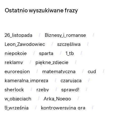
Ostatnio wyszukiwane frazy
26_listopada
Biznesy_i_romanse
Leon_Zawodowiec
szczęśliwa
niepokoje
sparta
1_tb
reklamy
piękne_zdjęcie
euroregion
matematyczna
cud
kameralna_impreza
czarująca
sherlock
rzeby
sprawd!
w_objęciach
Arka_Noego
9_września
kontrowersyjna_gra