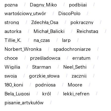
pozna
Dagny_Miko
podbijaj
wartościowy_utwór
DiscoPolo
strong
Zdechła_Osa
pokraczny
autorka
Michał_Balicki
Reichstag
Tillie_K.
na_czas
larp
Norbert_Wronka
spadochroniarze
choce
prześladowca
erratum
Wigilia
Starman
Neel_Sethi
swoją
gorzkie_słowa
zacznij
180_koni
podniosa
Moore
Bela_Lugosi
król
lekki_refren
pisanie_artykułów