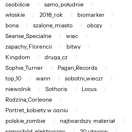
osobiście
samo_południe
włoskie
2018_rok
biomarker
bona
szalone_miasto
obozy
Seanse_Specjalne
więc
zapachy_Florencji
bitwy
Kingdom
druga_cz
Sophie_Turner
Pagan_Records
top_10
wann
sobotni_wieczr
niewolnik
Sothoris
Locus
Rodzina_Corleone
Portret_kobiety_w_ogniu
polskie_zombie
najtwardszy_materiał
samochód_elektryczny
20_utworw