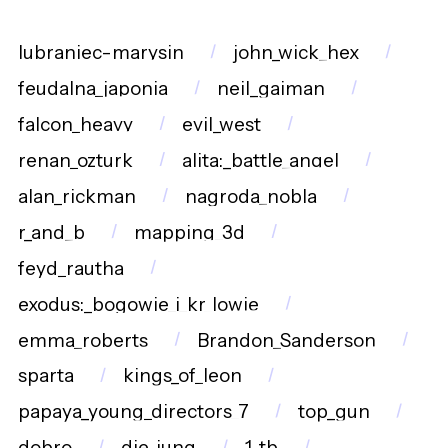
lubraniec-marysin
john_wick_hex
feudalna_japonia
neil_gaiman
falcon_heavy
evil_west
renan_ozturk
alita:_battle_angel
alan_rickman
nagroda_nobla
r_and_b
mapping_3d
feyd_rautha
exodus:_bogowie_i_kr_lowie
emma_roberts
Brandon_Sanderson
sparta
kings_of_leon
papaya_young_directors_7
top_gun
dobro
die_jung
1_tb