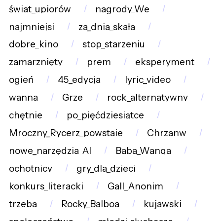
świat_upiorów
nagrody_We
najmniejsi
za_dnia_skała
dobre_kino
stop_starzeniu
zamarznięty
prem
eksperyment
ogień
45_edycja
lyric_video
wanna
Grze
rock_alternatywny
chętnie
po_pięćdziesiątce
Mroczny_Rycerz_powstaje
Chrzanw
nowe_narzędzia_AI
Baba_Wanga
ochotnicy
gry_dla_dzieci
konkurs_literacki
Gall_Anonim
trzeba
Rocky_Balboa
kujawski