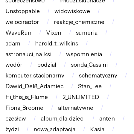
społeczeństwo
młodzi_słuchacze
Unstoppable
widowiskowe
welociraptor
reakcje_chemiczne
WaveRun
Vixen
sumeria
adam
harold_t._wilkins
astronauci_na_ksi
wspomnienia
wodór
podział
sonda_Cassini
komputer_stacjonarny
schematyczny
Dawid_Del8_Adamiec
Stan_Lee
Hi_this_is_Flume
2_UNLIMITED
Fiona_Broome
alternatywne
czesław
album_dla_dzieci
anten
żydzi
nowa_adaptacja
Kasia