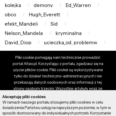
kolejka
demony
Ed_Warren
obco
Hugh_Everett
efekt_Mandeli
Sid
Nelson_Mandela
kryminalna
David_Diop
ucieczka_od_problemw
Pliki cookie pomagają nam technicznie prowadzić
portal Altao.pl. Korzystając z portalu, zgadzasz się na
użycie plików cookie. Pliki cookie są wykorzystywane
tylko do działań techniczno-administracyjnych i nie
przekazują danych osobowych oraz informacji z tej
strony osobom trzecim. Wszystkie artykuły wraz ze
zdjęciami i materiałami dostępnymi na portalu są
Akceptuję pliki cookies
własnością użytkowników. Administrator i właściciel
W ramach naszego portalu stosujemy pliki cookies w celu
portalu nie ponosi odpowiedzialności za tresci
świadczenia Państwu usług na najwyższym poziomie, w tym w
sposób dostosowany do indywidualnych potrzeb. Korzystanie
prezentowane przez autorów artykułów. Dodając