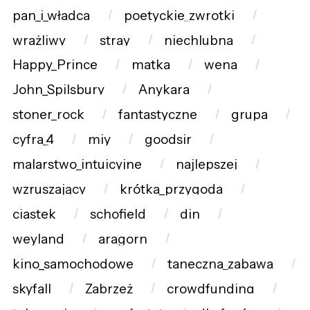
pan_i_władca
poetyckie_zwrotki
wrażliwy
stray
niechlubna
Happy_Prince
matka
wena
John_Spilsbury
Anykara
stoner_rock
fantastyczne
grupa
cyfra_4
miy
goodsir
malarstwo_intuicyjne
najlepszej
wzruszający
krótka_przygoda
ciastek
schofield
din
weyland
aragorn
kino_samochodowe
taneczna_zabawa
skyfall
Zabrzeż
crowdfunding