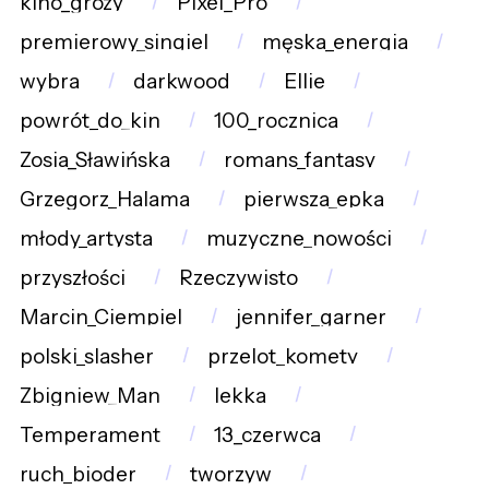
kino_grozy
Pixel_Pro
premierowy_singiel
męska_energia
wybra
darkwood
Ellie
powrót_do_kin
100_rocznica
Zosia_Sławińska
romans_fantasy
Grzegorz_Halama
pierwsza_epka
młody_artysta
muzyczne_nowości
przyszłości
Rzeczywisto
Marcin_Ciempiel
jennifer_garner
polski_slasher
przelot_komety
Zbigniew_Man
lekka
Temperament
13_czerwca
ruch_bioder
tworzyw