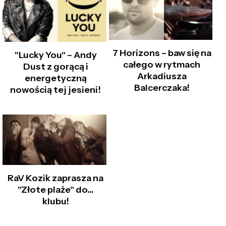
7 Horizons – baw się na
"Lucky You" – Andy
całego w rytmach
Dust z gorącą i
Arkadiusza
energetyczną
Balcerczaka!
nowością tej jesieni!
RaV Kozik zaprasza na
"Złote plaże" do...
klubu!