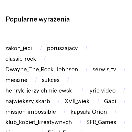
Popularne wyrażenia
zakon_jedi
poruszający
classic_rock
Dwayne_The_Rock_Johnson
serwis_tv
mieszne
sukces
henryk_jerzy_chmielewski
lyric_video
największy_skarb
XVII_wiek
Gabi
mission_impossible
kapsuła_Orion
klub_kobiet_kreatywnych
SFB_Games