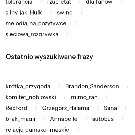
tolerancja
rzuć_etat
dla_fanów
silny_jak_Hulk
swing
melodia_na_pozytywce
sieciowa_rozgrywka
Ostatnio wyszukiwane frazy
krótka_przygoda
Brandon_Sanderson
komitet_noblowski
mimo_ran
Redford
Grzegorz_Halama
Sana
brak_magii
Annabelle
autobus
relacje_damsko-męskie