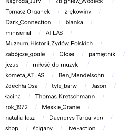
Nagroda_Jury
Zbigniew_Wodecki
Tomasz_Organek
zrękowiny
Dark_Connection
blanka
miniserial
ATLAS
Muzeum_Historii_Żydów_Polskich
zabójcze_gogle
Close
pamiętnik
jezus
miłość_do_muzyki
kometa_ATLAS
Ben_Mendelsohn
Zdechła_Osa
tyle_barw
Jason
łacina
Thomas_Kretschmann
rok_1972
Męskie_Granie
natalia_lesz
Daenerys_Targaryen
shop
ścigany
live-action