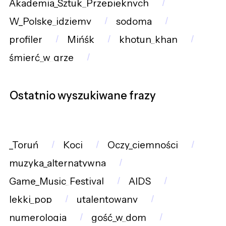
Akademia_Sztuk_Przepięknych
W_Polskę_idziemy
sodoma
profiler
Mińśk
khotun_khan
śmierć_w_grze
Ostatnio wyszukiwane frazy
_Toruń
Koci
Oczy_ciemności
muzyka_alternatywna
Game_Music_Festival
AIDS
lekki_pop
utalentowany
numerologia
gość_w_dom