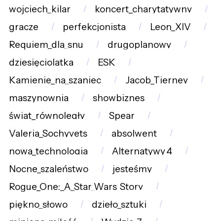
wojciech_kilar
koncert_charytatywny
gracze
perfekcjonista
Leon_XIV
Requiem_dla_snu
drugoplanowy
dziesięciolatka
ESK
Kamienie_na_szaniec
Jacob_Tierney
maszynownia
showbiznes
świat_równoległy
Spear
Valeria_Sochyvets
absolwent
nowa_technologia
Alternatywy_4
Nocne_szaleństwo
jesteśmy
Rogue_One:_A_Star_Wars_Story
piękno_słowo
dzieło_sztuki