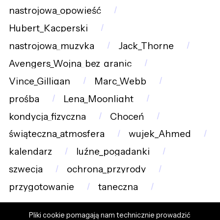
nastrojowa_opowieść
Hubert_Kacperski
nastrojowa_muzyka
Jack_Thorne
Avengers_Wojna_bez_granic
Vince_Gilligan
Marc_Webb
prośba
Lena_Moonlight
kondycja_fizyczna
Choceń
świąteczna_atmosfera
wujek_Ahmed
kalendarz
luźne_pogadanki
szwecja
ochrona_przyrody
przygotowanie
taneczna
Pliki cookie pomagają nam technicznie prowadzić