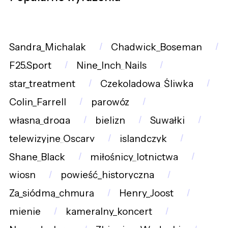
Sandra_Michalak
Chadwick_Boseman
F25.Sport
Nine_Inch_Nails
star_treatment
Czekoladowa_Śliwka
Colin_Farrell
parowóz
własna_droga
bielizn
Suwałki
telewizyjne_Oscary
islandczyk
Shane_Black
miłośnicy_lotnictwa
wiosn
powieść_historyczna
Za_siódmą_chmurą
Henry_Joost
mienie
kameralny_koncert