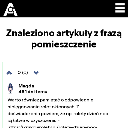
Znaleziono artykuły z frazą
pomieszczenie
0
(0)
Magda
461 dni temu
Warto również pamiętać o odpowiednie
pielęgnowanie rolet okiennych. Z
doświadczenia powiem, że np. rolety dzień noc
są łatwe w czyszczeniu -
https://krakowrolety.pl/rolety-dzien-noc-