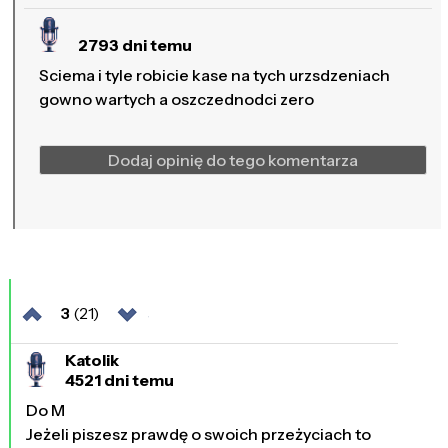
2793 dni temu
Sciema i tyle robicie kase na tych urzsdzeniach
gowno wartych a oszczednodci zero
Dodaj opinię do tego komentarza
3
(21)
Katolik
4521 dni temu
Do M
Jeżeli piszesz prawdę o swoich przeżyciach to