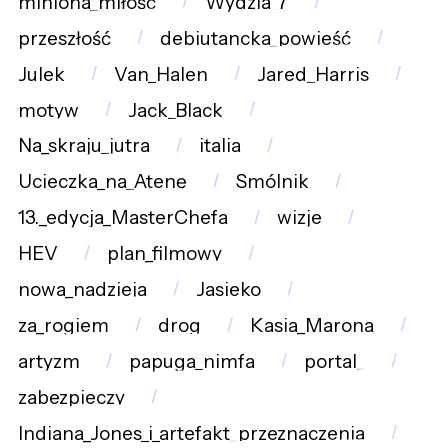
miniona_miłość
Wydzia_7
przeszłość
debiutancka_powieść
Julek
Van_Halen
Jared_Harris
motyw
Jack_Black
Na_skraju_jutra
italia
Ucieczka_na_Atenę
Smólnik
13._edycja_MasterChefa
wizje
HEV
plan_filmowy
nowa_nadzieja
Jasieko
za_rogiem
drog
Kasia_Marona
artyzm
papuga_nimfa
portal_
zabezpieczy
Indiana_Jones_i_artefakt_przeznaczenia