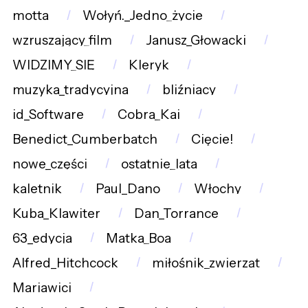
motta
Wołyń._Jedno_życie
wzruszający_film
Janusz_Głowacki
WIDZIMY_SIĘ
Kleryk
muzyka_tradycyjna
bliźniacy
id_Software
Cobra_Kai
Benedict_Cumberbatch
Cięcie!
nowe_części
ostatnie_lata
kaletnik
Paul_Dano
Włochy
Kuba_Klawiter
Dan_Torrance
63_edycja
Matka_Boa
Alfred_Hitchcock
miłośnik_zwierząt
Mariawici