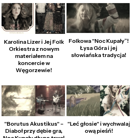
Folkowa "Noc Kupały”!
Karolina Lizer i Jej Folk
Łysa Góra i jej
Orkiestra z nowym
słowiańska tradycja!
materiałem na
koncercie w
Węgorzewie!
"Borutus Akustikus" –
"Leć głosie" i wychwalaj
Diaboł przy dębie gra,
ową pieśń!