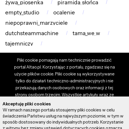
żywa_piosenka
piramida_słońca
empty_studio
ocalenie
niepoprawni_marzyciele
dutchsteammachine
tama_we_w
tajemniczy
Pliki cookie pomagają nam technicznie prowadzić
portal Altao.pl. Korzystając z portalu, zgadzasz się na
użycie plików cookie. Pliki cookie są wykorzystywane
tylko do działań techniczno-administracyjnych i nie
przekazują danych osobowych oraz informacji z tej
strony osobom trzecim. Wszystkie artykuły wraz ze
zdjęciami i materiałami dostępnymi na portalu są
Akceptuję pliki cookies
własnością użytkowników. Administrator i właściciel
W ramach naszego portalu stosujemy pliki cookies w celu
portalu nie ponosi odpowiedzialności za tresci
świadczenia Państwu usług na najwyższym poziomie, w tym w
sposób dostosowany do indywidualnych potrzeb. Korzystanie
prezentowane przez autorów artykułów. Dodając
z witryny bez zmiany ustawień dotyczących cookies oznacza,