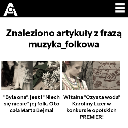
Znaleziono artykuły z frazą
muzyka_folkowa
"Była ona", jest i "Niech
Witalna "Czysta woda"
się niesie" jej folk. Oto
Karoliny Lizer w
cała Marta Bejma!
konkursie opolskich
PREMIER!