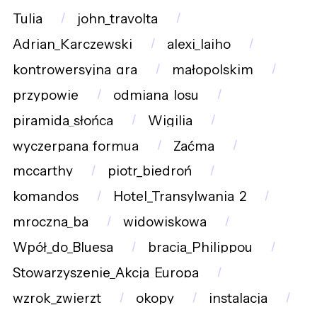
Tulia
john_travolta
Adrian_Karczewski
alexi_laiho
kontrowersyjna_gra
małopolskim
przypowie
odmiana_losu
piramida_słońca
Wigilia
wyczerpana_formua
Zaćma
mccarthy
piotr_biedroń
komandos
Hotel_Transylwania_2
mroczna_ba
widowiskowa
Wpół_do_Bluesa
bracia_Philippou
Stowarzyszenie_Akcja_Europa
wzrok_zwierzt
okopy
instalacja