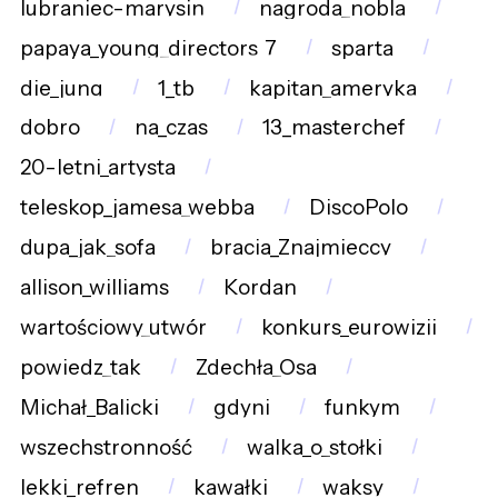
lubraniec-marysin
nagroda_nobla
papaya_young_directors_7
sparta
die_jung
1_tb
kapitan_ameryka
dobro
na_czas
13_masterchef
20-letni_artysta
teleskop_jamesa_webba
DiscoPolo
dupa_jak_sofa
bracia_Znajmieccy
allison_williams
Kordan
wartościowy_utwór
konkurs_eurowizji
powiedz_tak
Zdechła_Osa
Michał_Balicki
gdyni
funkym
wszechstronność
walka_o_stołki
lekki_refren
kawałki
waksy