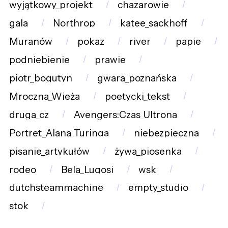
wyjątkowy_projekt
chazarowie
gala
Northrop
katee_sackhoff
Muranów
pokaz
river
papie
podniebienie
prawie
piotr_bogutyn
gwara_poznańska
Mroczna_Wieża
poetycki_tekst
druga_cz
Avengers:Czas_Ultrona
Portret_Alana_Turinga
niebezpieczna
pisanie_artykułów
żywa_piosenka
rodeo
Bela_Lugosi
wsk
dutchsteammachine
empty_studio
stok