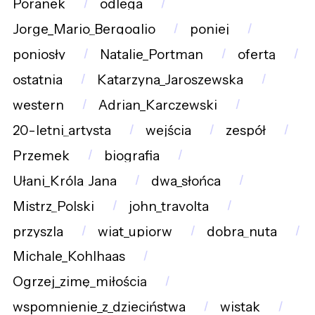
Poranek
odlega
Jorge_Mario_Bergoglio
poniej
poniosły
Natalie_Portman
ofertą
ostatnia
Katarzyna_Jaroszewska
western
Adrian_Karczewski
20-letni_artysta
wejścia
zespół
Przemek
biografia
Ułani_Króla_Jana
dwa_słońca
Mistrz_Polski
john_travolta
przyszla
wiat_upiorw
dobra_nuta
Michale_Kohlhaas
Ogrzej_zimę_miłością
wspomnienie_z_dzieciństwa
wistak