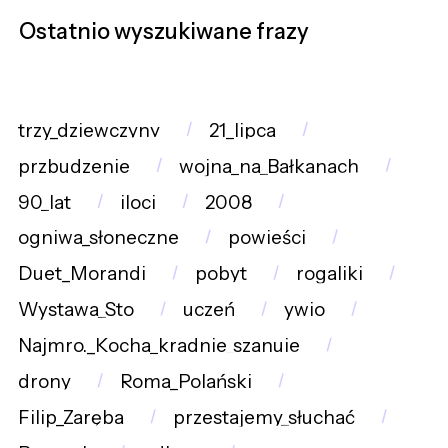
Ostatnio wyszukiwane frazy
trzy_dziewczyny
21_lipca
przbudzenie
wojna_na_Bałkanach
90_lat
iloci
2008
ogniwa_słoneczne
powieści
Duet_Morandi
pobyt
rogaliki
Wystawa_Sto
uczeń
ywio
Najmro._Kocha_kradnie_szanuje
drony
Roma_Polański
Filip_Zaręba
przestajemy_słuchać