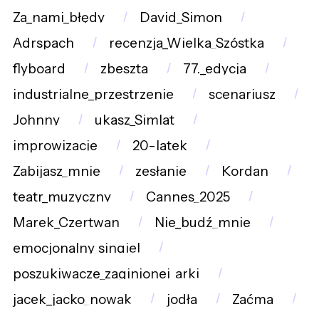
Za_nami_błędy
David_Simon
Adrspach
recenzja_Wielka_Szóstka
flyboard
zbeszta
77._edycja
industrialne_przestrzenie
scenariusz
Johnny
ukasz_Simlat
improwizacje
20-latek
Zabijasz_mnie
zesłanie
Kordan
teatr_muzyczny
Cannes_2025
Marek_Czertwan
Nie_budź_mnie
emocjonalny_singiel
poszukiwacze_zaginionej_arki
jacek_jacko_nowak
jodła
Zaćma