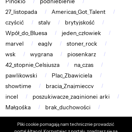
Pinokio
podniebienie
27_listopada
Americas_Got_Talent
czyścić
staly
brytyjskość
Wpół_do_Bluesa
jeden_człowiek
marvel
eagly
stoner_rock
wsk
wygrana
piosenkarz
42_stopnie_Celsjusza
na_czas
pawlikowski
Plac_Zbawiciela
showtime
bracia_Znajmieccy
incel
poszukiwacze_zaginionej_arki
Małgośka
brak_duchowości
Pliki cookie pomagają nam technicznie prowadzić
portal Altao.pl. Korzystając z portalu, zgadzasz się na