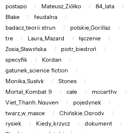
postapo
Mateusz_Ziółko
84_lata
Blake
feudalna
badacz_teorii_strun
polskie_Gorillaz
tre
Laura_Mazard
łączenie
Zosia_Sławińska
piotr_biedroń
specyfik
Kordan
gatunek_science_fiction
Monika_Susłyk
Stones
Mortal_Kombat_9
całe
mccarthy
Viet_Thanh_Nguyen
pojedynek
twarz_w_masce
Chińskie_Ogrody
rysiek
Kiedy_krzycz
dokument