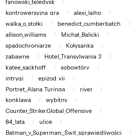
fanowski_teledysk
kontrowersyjna_gra
alexi_laiho
walka_o_stołki
benedict_cumberbatch
allison_williams
Michał_Balicki
spadochroniarze
Kołysanka
zabawne
Hotel_Transylwania_2
katee_sackhoff
sobowtóry
intrygi
epizod_vii
Portret_Alana_Turinga
river
konklawa
wybitny
Counter_Strike:Global_Offensive
84_lata
ulice
Batman_v_Superman:_Świt_sprawiedliwości