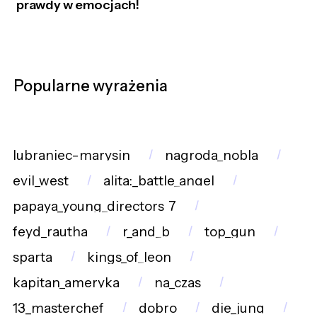
prawdy w emocjach!
Popularne wyrażenia
lubraniec-marysin
nagroda_nobla
evil_west
alita:_battle_angel
papaya_young_directors_7
feyd_rautha
r_and_b
top_gun
sparta
kings_of_leon
kapitan_ameryka
na_czas
13_masterchef
dobro
die_jung