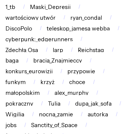
1_tb
Maski_Depresji
wartościowy_utwór
ryan_condal
DiscoPolo
teleskop_jamesa_webba
cyberpunk:_edgerunners
Zdechła_Osa
larp
Reichstag
baga
bracia_Znajmieccy
konkurs_eurowizji
przypowie
funkym
krzyż
choce
małopolskim
alex_murphy
pokraczny
Tulia
dupa_jak_sofa
Wigilia
nocna_zamie
autorka
jobs
Sanctity_of_Space