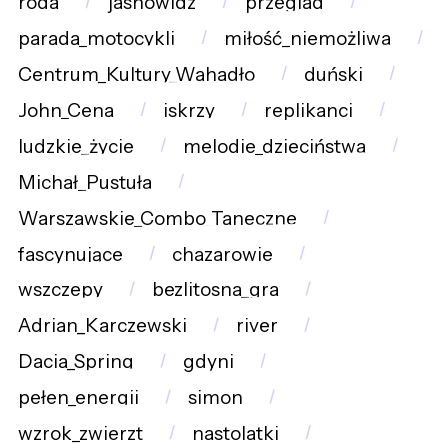
roda
jasnowidz
przeglad
parada_motocykli
miłość_niemożliwa
Centrum_Kultury_Wahadło
duński
John_Cena
iskrzy
replikanci
ludzkie_życie
melodie_dzieciństwa
Michał_Pustuła
Warszawskie_Combo_Taneczne
fascynujące
chazarowie
wszczepy
bezlitosna_gra
Adrian_Karczewski
river
Dacia_Spring
gdyni
pełen_energii
simon
wzrok_zwierzt
nastolatki