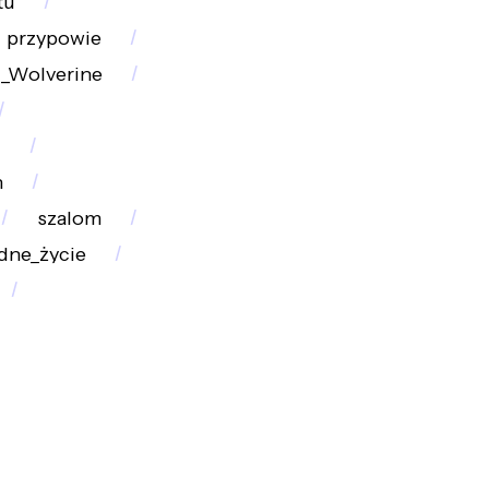
tu
przypowie
:_Wolverine
g
n
szalom
dne_życie