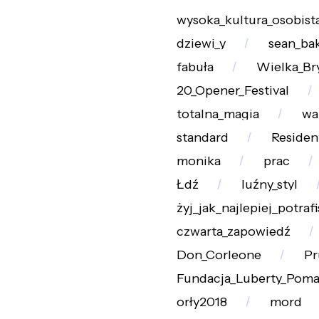
wysoka_kultura_osobist
dziewi_y
sean_ba
fabuła
Wielka_Br
20_Opener_Festival
totalna_magia
wa
standard
Residen
monika
prac
Łdź
luźny_styl
żyj_jak_najlepiej_potrafi
czwarta_zapowiedź
Don_Corleone
Pr
Fundacja_Luberty_Poma
orły2018
mord