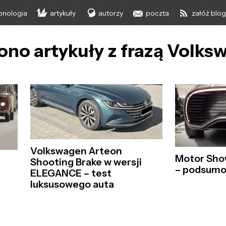
onologia
artykuły
autorzy
poczta
załóż blo
ono artykuły z frazą Volk
Volkswagen Arteon
Motor Sho
Shooting Brake w wersji
– podsum
ELEGANCE – test
luksusowego auta