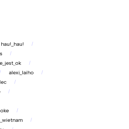
hau!_hau!
s
e_jest_ok
alexi_laiho
lec
e
oke
_wietnam