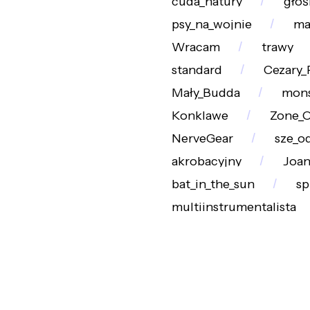
cuda_natury
głoś
psy_na_wojnie
ma
Wracam
trawy
standard
Cezary_
Mały_Budda
mon
Konklawe
Zone_O
NerveGear
sze_o
akrobacyjny
Joan
bat_in_the_sun
sp
multiinstrumentalista