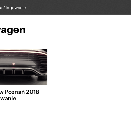
ga / logowanie
swagen
w Poznań 2018
owanie