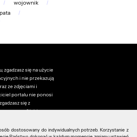
wojownik
pata
, zgadzasz się na użycie
cyjnych i nie przekazują
az ze zdjęciami i
iciel portalu nie ponosi
zgadzasz się z
zone przez Ciebie na
osób dostosowany do indywidualnych potrzeb. Korzystanie z
ożecie Państwo dokonać w każdym momencie zmiany ustawień