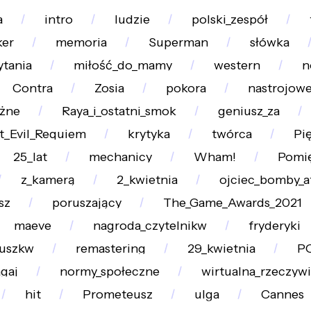
a
intro
ludzie
polski_zespół
ker
memoria
Superman
słówka
ytania
miłość_do_mamy
western
n
Contra
Zosia
pokora
nastrojowe
żne
Raya_i_ostatni_smok
geniusz_za
t_Evil_Requiem
krytyka
twórca
Pi
25_lat
mechanicy
Wham!
Pomię
z_kamerą
2_kwietnia
ojciec_bomby_
sz
poruszający
The_Game_Awards_2021
maeve
nagroda_czytelnikw
fryderyki
uszkw
remastering
29_kwietnia
P
gaj
normy_społeczne
wirtualna_rzeczywi
hit
Prometeusz
ulga
Cannes