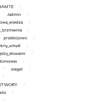
tAMTE
Jaśmin
owa_wiedza
_brzmienia
przebojowo
ękny_umysł
dzy_słowami
atomowej
siegel
OTWORY
sto