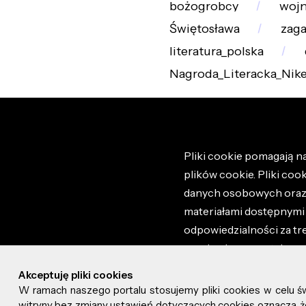
bożogrobcy
wojn
Świętosława
zag
literatura_polska
Nagroda_Literacka_Nik
Pliki cookie pomagają na
plików cookie. Pliki coo
danych osobowych oraz i
materiałami dostępnymi 
odpowiedzialności za tr
regulaminem portalu ora
stronie altao.pl. Szczeg
Akceptuję pliki cookies
W ramach naszego portalu stosujemy pliki cookies w celu 
© 2026 altao.pl. Wszyst
witryny bez zmiany ustawień dotyczących cookies oznacza