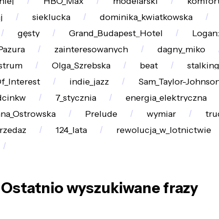
niej
HBO_Max
modelarski
komfor
j
sieklucka
dominika_kwiatkowska
gęsty
Grand_Budapest_Hotel
Logan
Pazura
zainteresowanych
dagny_miko
strum
Olga_Szrebska
beat
stalkin
f_Interest
indie_jazz
Sam_Taylor-Johnso
dcinkw
7_stycznia
energia_elektryczna
na_Ostrowska
Prelude
wymiar
tru
rzedaz
124_lata
rewolucja_w_lotnictwie
Ostatnio wyszukiwane frazy