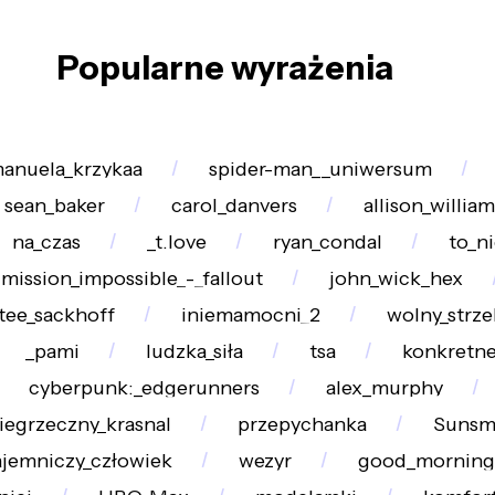
Popularne wyrażenia
anuela_krzykaa
spider-man__uniwersum
sean_baker
carol_danvers
allison_william
na_czas
_t.love
ryan_condal
to_ni
mission_impossible_-_fallout
john_wick_hex
tee_sackhoff
iniemamocni_2
wolny_strze
_pami
ludzka_siła
tsa
konkretn
cyberpunk:_edgerunners
alex_murphy
iegrzeczny_krasnal
przepychanka
Sunsm
ajemniczy_człowiek
wezyr
good_morning