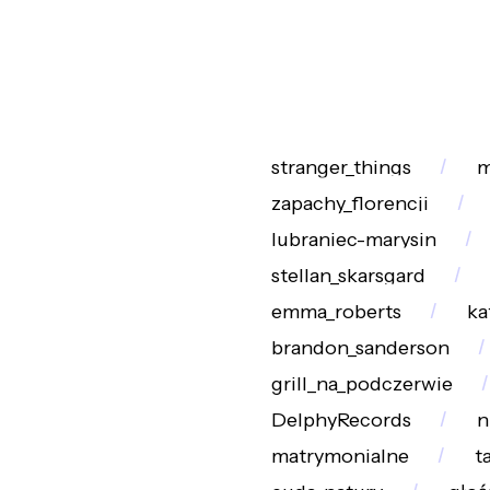
stranger_things
m
zapachy_florencji
lubraniec-marysin
stellan_skarsgard
emma_roberts
ka
brandon_sanderson
grill_na_podczerwie
DelphyRecords
n
matrymonialne
t