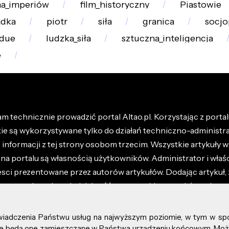
a_imperiów
film_historyczny
Piastowie
adka
piotr
siła
granica
socjo
due
ludzka_siła
sztuczna_inteligencja
e
m technicznie prowadzić portal Altao.pl. Korzystając z portalu
kie są wykorzystywane tylko do działań techniczno-administra
nformacji z tej strony osobom trzecim. Wszystkie artykuły wr
na portalu są własnością użytkowników. Administrator i właśc
esci prezentowane przez autorów artykułów. Dodając artykuł, 
z ponosisz odpowiedzialność za wszystkie materiały umieszc
óły dostępne w regulaminie portalu.
świadczenia Państwu usług na najwyższym poziomie, w tym w sp
kie prawa zastrzeżone.
, że będą one zamieszczane w Państwa urządzeniu końcowym. M