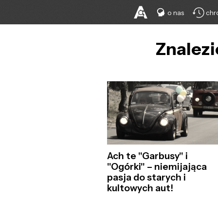
o nas
chr
Znalezi
Ach te "Garbusy" i
"Ogórki" – niemijająca
pasja do starych i
kultowych aut!