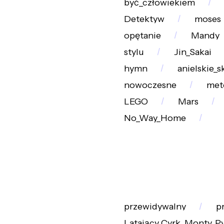
być_człowiekiem
Detektyw
moses
opętanie
Mandy
stylu
Jin_Sakai
hymn
anielskie_s
nowoczesne
met
LEGO
Mars
No_Way_Home
przewidywalny
p
Latający_Cyrk_Monty_P