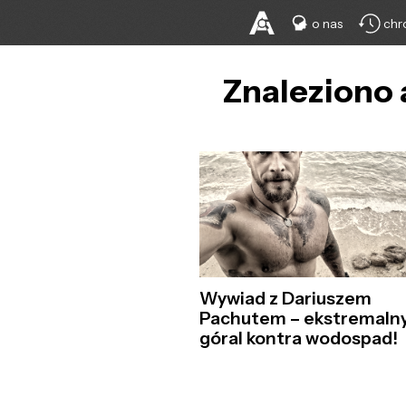
o nas
chr
Znaleziono 
Wywiad z Dariuszem
Pachutem – ekstremaln
góral kontra wodospad!