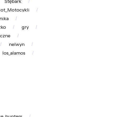
Stębark
lot_Motocykli
nika
zko
gry
yczne
nelwyn
los_alamos
se_hunters