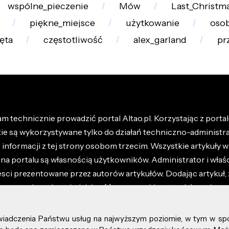
wspólne_pieczenie
Mów
Last_Christm
piękne_miejsce
użytkowanie
osob
ęta
częstotliwość
alex_garland
pr
m technicznie prowadzić portal Altao.pl. Korzystając z portalu
kie są wykorzystywane tylko do działań techniczno-administra
nformacji z tej strony osobom trzecim. Wszystkie artykuły wr
na portalu są własnością użytkowników. Administrator i właśc
esci prezentowane przez autorów artykułów. Dodając artykuł, 
z ponosisz odpowiedzialność za wszystkie materiały umieszc
óły dostępne w regulaminie portalu.
świadczenia Państwu usług na najwyższym poziomie, w tym w sp
kie prawa zastrzeżone.