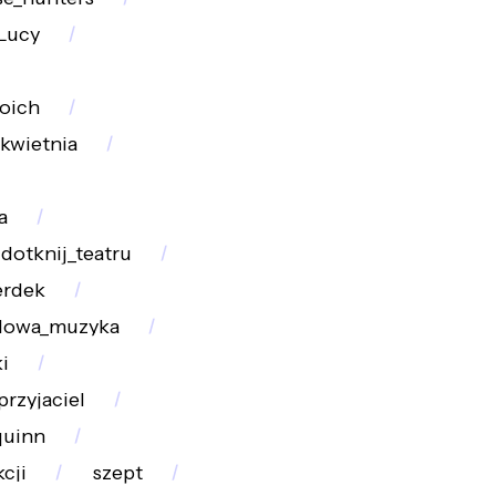
Lucy
oich
_kwietnia
a
dotknij_teatru
erdek
dowa_muzyka
i
rzyjaciel
quinn
cji
szept