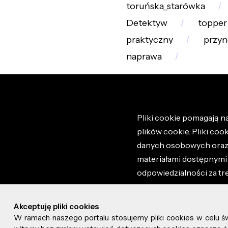
toruńska_starówka
Detektyw
topper
praktyczny
przyn
naprawa
Pliki cookie pomagają na
plików cookie. Pliki coo
danych osobowych oraz i
materiałami dostępnymi 
odpowiedzialności za tr
regulaminem portalu ora
stronie altao.pl. Szczeg
Akceptuję pliki cookies
W ramach naszego portalu stosujemy pliki cookies w celu 
© 2026 altao.pl. Wszyst