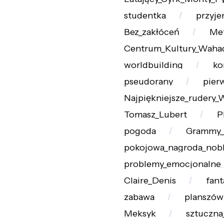
studentka
przyj
Bez_zakłóceń
Met
Centrum_Kultury_Waha
worldbuilding
ko
pseudorany
pier
Najpiękniejsze_rudery_
Tomasz_Lubert
P
pogoda
Grammy_
pokojowa_nagroda_nob
problemy_emocjonalne
Claire_Denis
fant
zabawa
planszów
Meksyk
sztuczna