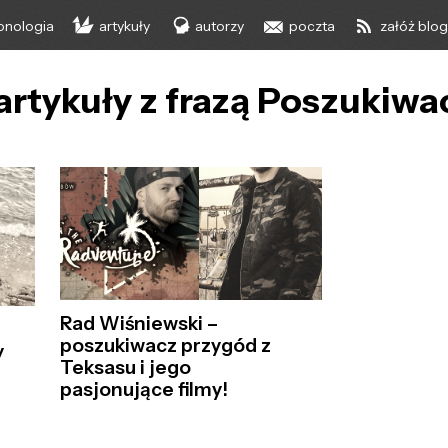
onologia
artykuły
autorzy
poczta
załóż blo
artykuły z frazą Poszukiw
Rad Wiśniewski –
poszukiwacz przygód z
y
Teksasu i jego
pasjonujące filmy!