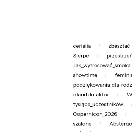
cerialia
zbesztać
Sierpc
przestrze
Jak_wytresować_smoka
showtime
femini
podziękowania_dla_rod
irlandzki_aktor
Wo
tysiące_uczestników
Copernicon_2026
szalone
Absterg