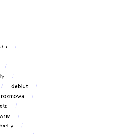
do
ly
debiut
rozmowa
eta
iwne
łochy