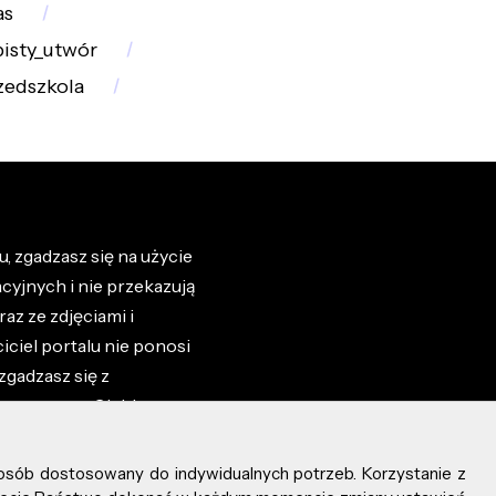
as
isty_utwór
zedszkola
, zgadzasz się na użycie
cyjnych i nie przekazują
az ze zdjęciami i
iciel portalu nie ponosi
zgadzasz się z
zone przez Ciebie na
osób dostosowany do indywidualnych potrzeb. Korzystanie z