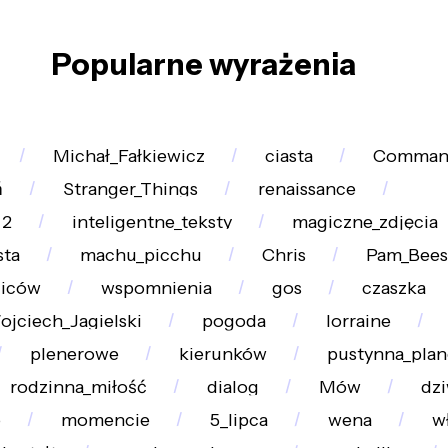
Popularne wyrażenia
Michał_Fałkiewicz
ciasta
Comman
ń
Stranger_Things
renaissance
_2
inteligentne_teksty
magiczne_zdjęcia
sta
machu_picchu
Chris
Pam_Bees
ziców
wspomnienia
gos
czaszka
jciech_Jagielski
pogoda
lorraine
plenerowe
kierunków
pustynna_plan
rodzinna_miłość
dialog
Mów
dz
o
momencie
5_lipca
wena
w