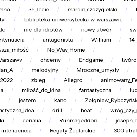
emno
35_lecie
marcin_szczygielski
yl
biblioteka_uniwersytecka_w_warszawie
do
nie_dla_idiotów
nowy_utwór
sw
ntynuacja
antagonista
William
14
wsza_miłość
No_Way_Home
Warszawy
chcemy
Endgame
twórc
lan_A
melodyjny
Mroczne_umysły
2022
zbieg
Allegro
animowany_F
la
miłość_do_kina
fantastyczna
lu
_
jestem
kano
Zbigniew_Rybczyńsk
astyczna_idea
drill
beat
wróg_czy_p
ki
cerialia
Runmageddon
joseph_
_inteligencja
Regaty_Żeglarskie
300_atrak