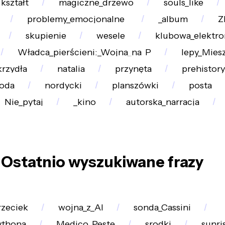
kształt
magiczne_drzewo
souls_like
problemy_emocjonalne_
_album
Z
skupienie
wesele
klubowa_elektro
Władca_pierścieni:_Wojna_na_P
lepy_Mies
krzydła
natalia
przynęta
prehistor
oda
nordycki
planszówki
posta
Nie_pytaj
_kino
autorska_narracja
Ostatnio wyszukiwane frazy
rzeciek
wojna_z_AI
sonda_Cassini
ythona
Medico_Peste
srodki
sunri