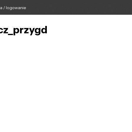
ga / logowanie
acz_przygd