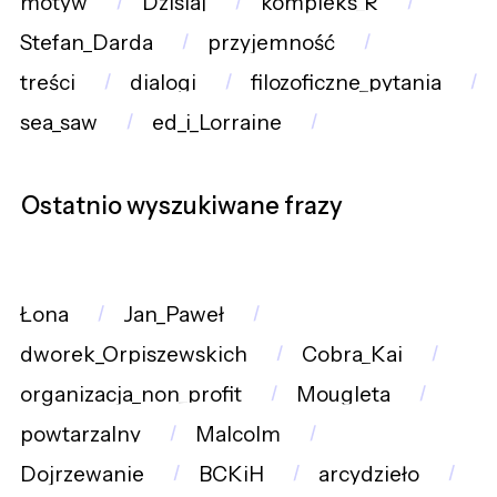
motyw
Dzisiaj
kompleks_R
Stefan_Darda
przyjemność
treści
dialogi
filozoficzne_pytania
sea_saw
ed_i_Lorraine
Ostatnio wyszukiwane frazy
Łona
Jan_Paweł
dworek_Orpiszewskich
Cobra_Kai
organizacja_non_profit
Mougleta
powtarzalny
Malcolm
Dojrzewanie
BCKiH
arcydzieło