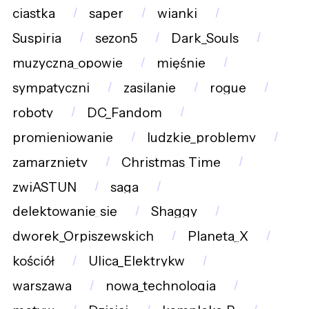
ciastka
saper
wianki
Suspiria
sezon5
Dark_Souls
muzyczna_opowie
mięśnie
sympatyczni
zasilanie
rogue
roboty
DC_Fandom
promieniowanie
ludzkie_problemy
zamarznięty
Christmas_Time
zwiASTUN
saga
delektowanie_się
Shaggy
dworek_Orpiszewskich
Planeta_X
kościół
Ulica_Elektrykw
warszawa
nowa_technologia