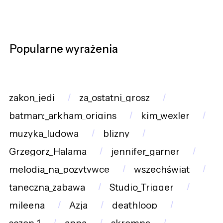
Popularne wyrażenia
zakon_jedi
za_ostatni_grosz
batman:_arkham_origins
kim_wexler
muzyka_ludowa
blizny
Grzegorz_Halama
jennifer_garner
melodia_na_pozytywce
wszechświat
taneczna_zabawa
Studio_Trigger
mileena
Azja
deathloop