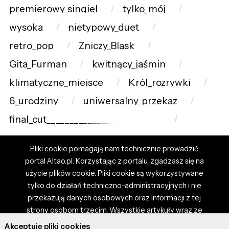
premierowy_singiel
tylko_mój
wysoka
nietypowy_duet
retro_pop
Zniczy_Blask
Gita_Furman
kwitnący_jaśmin
klimatyczne_miejsce
Król_rozrywki
6_urodziny
uniwersalny_przekaz
final_cut_________________________
Pliki cookie pomagają nam technicznie prowadzić
portal Altao.pl. Korzystając z portalu, zgadzasz się na
użycie plików cookie. Pliki cookie są wykorzystywane
tylko do działań techniczno-administracyjnych i nie
przekazują danych osobowych oraz informacji z tej
strony osobom trzecim. Wszystkie artykuły wraz ze
zdjęciami i materiałami dostępnymi na portalu są
Akceptuję pliki cookies