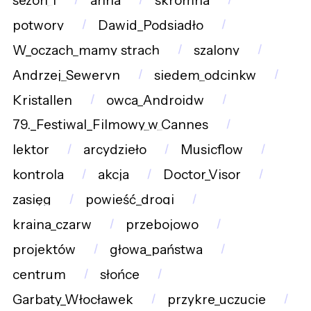
sezon_1
anna
skromna
potwory
Dawid_Podsiadło
W_oczach_mamy_strach
szalony
Andrzej_Seweryn
siedem_odcinkw
Kristallen
owca_Androidw
79._Festiwal_Filmowy_w_Cannes
lektor
arcydzieło
Musicflow
kontrola
akcja
Doctor_Visor
zasięg
powieść_drogi
kraina_czarw
przebojowo
projektów
głowa_państwa
centrum
słońce
Garbaty_Włocławek
przykre_uczucie