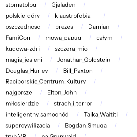
stomatolog
Gjaladen
polskie_góry
klaustrofobia__
oszczednosc
prezes
Damian
FamiCon
mowa_papug
całym
kudowa-zdrj
szczera_mio
magia_jesieni
Jonathan_Goldstein
Douglas_Hurley
Bill_Paxton
Raciborskie_Centrum_Kultury
najgorsze
Elton_John
miłosierdzie
strach_i_terror
inteligentny_samochód
Taika_Waititi
supercywilizacja
Bogdan_Smuga
tryb_VR
na_Grunwald