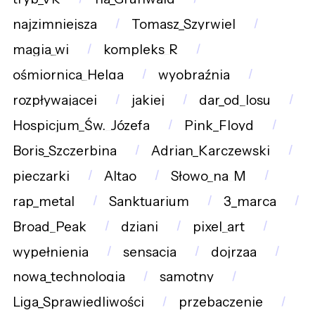
najzimniejsza
Tomasz_Szyrwiel
magia_wi
kompleks_R
ośmiornica_Helga
wyobraźnia
rozpływającej
jakiej
dar_od_losu
Hospicjum_Św._Józefa
Pink_Floyd
Boris_Szczerbina
Adrian_Karczewski
pieczarki
Altao
Słowo_na_M
rap_metal
Sanktuarium
3_marca
Broad_Peak
dziani
pixel_art
wypełnienia
sensacja
dojrzaa
nowa_technologia
samotny
Liga_Sprawiedliwości
przebaczenie