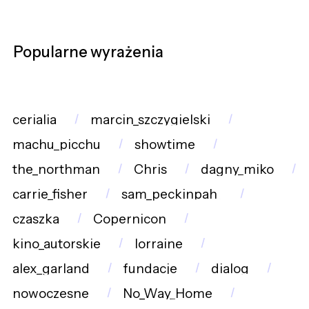
Popularne wyrażenia
cerialia
marcin_szczygielski
machu_picchu
showtime
the_northman
Chris
dagny_miko
carrie_fisher
sam_peckinpah_
czaszka
Copernicon
kino_autorskie
lorraine
alex_garland
fundacje
dialog
nowoczesne
No_Way_Home