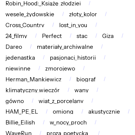
Robin_Hood:_Książę_złodziei
wesele_żydowskie
złoty_kolor
Cross_Country
lost_in_you
24_filmy
Perfect
stac
Giza
Dareo
materiały_archiwalne
jedenastka
pasjonaci_historii
niewinne
zmorojewo
Herman_Mankiewicz
biograf
klimatyczny_wieczór
wany
gówno
wiat_z_porcelany
HAM_PE_EL
omiong
akustycznie
Billie_Eilish
w_nocy_proch
WaveRun
proza_poetycka_