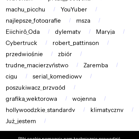
machu_picchu
YouYuber
najlepsze_fotografie
msza
Eiichirô_Oda
dylematy
Maryja
Cybertruck
robert_pattinson
przedwiośnie
zbiór
trudne_macierzyństwo
Zaremba
cigu
serial_komediowy
poszukiwacz_przygód
grafika_wektorowa
wojenna
hollywoodzkie_standardy
klimatyczny
Już_jestem
Pliki cookie pomagają nam technicznie prowadzić