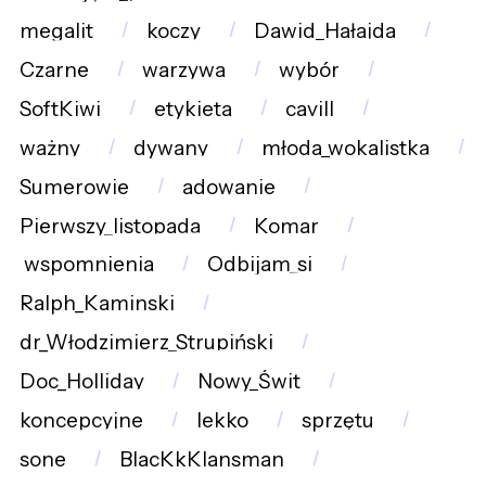
megalit
koczy
Dawid_Hałajda
Czarne
warzywa
wybór
SoftKiwi
etykieta
cavill
ważny
dywany
młoda_wokalistka
Sumerowie
adowanie
Pierwszy_listopada
Komar
wspomnienia
Odbijam_si
Ralph_Kaminski
dr_Włodzimierz_Strupiński
Doc_Holliday
Nowy_Świt
koncepcyjne
lekko
sprzętu
sone
BlacKkKlansman