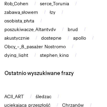
Rob_Cohen
serce_Torunia
zabawa_słowem
łzy
osobista_płyta
poszukiwacze_Altantydy
brud
akustycznie
dostepne
apollo
Obcy_-_8._pasażer_Nostromo
dying_light
stephen_king
Ostatnio wyszukiwane frazy
ACII_ART
śledząc
uciekająca_przeszłość
Chrzanów