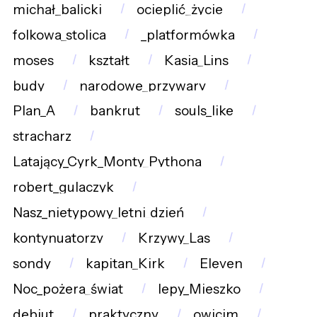
michał_balicki
ocieplić_życie
folkowa_stolica
_platformówka
moses
kształt
Kasia_Lins
budy
narodowe_przywary
Plan_A
bankrut
souls_like
stracharz
Latający_Cyrk_Monty_Pythona
robert_gulaczyk
Nasz_nietypowy_letni_dzień
kontynuatorzy
Krzywy_Las
sondy
kapitan_Kirk
Eleven
Noc_pożera_świat
lepy_Mieszko
debiut
praktyczny
owicim