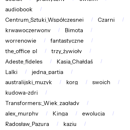
audiobook
Centrum_Sztuki_Współczesnej
Czarni
krwawoczerwony
Bimota
worrenowie
fantastyczne
the_office_pl
trzy_żywioły
Adeste_fideles
Kasia_Chałdaś
Lalki
jedna_partia
australijski_muzyk
korg
swoich
kudowa-zdrj
Transformers:_Wiek_zagłady
alex_murphy
Kinga
ewolucja
Radosław_Pazura
kaziu