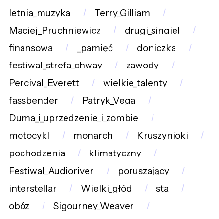
letnia_muzyka
Terry_Gilliam
Maciej_Pruchniewicz
drugi_singiel
finansowa
_pamięć
doniczka
festiwal_strefa_chway
zawody
Percival_Everett
wielkie_talenty
fassbender
Patryk_Vega
Duma_i_uprzedzenie_i_zombie
motocykl
monarch
Kruszynioki
pochodzenia
klimatyczny
Festiwal_Audioriver
poruszający
interstellar
Wielki_głód
sta
obóz
Sigourney_Weaver