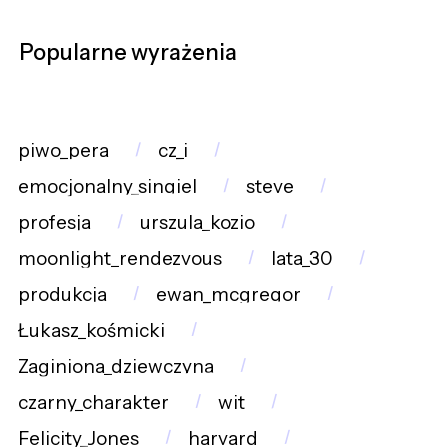
Popularne wyrażenia
piwo_pera
cz_i
emocjonalny_singiel
steve
profesja
urszula_kozio
moonlight_rendezvous
lata_30
produkcja
ewan_mcgregor
Łukasz_kośmicki
Zaginiona_dziewczyna
czarny_charakter
wit
Felicity_Jones
harvard