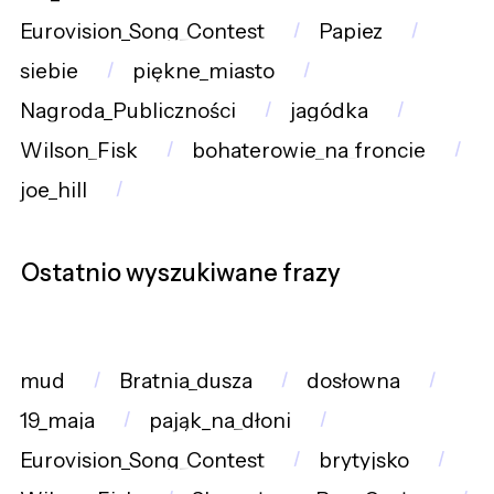
Eurovision_Song_Contest
Papiez
siebie
piękne_miasto
Nagroda_Publiczności
jagódka
Wilson_Fisk
bohaterowie_na_froncie
joe_hill
Ostatnio wyszukiwane frazy
mud
Bratnia_dusza
dosłowna
19_maja
pająk_na_dłoni
Eurovision_Song_Contest
brytyjsko