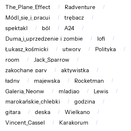
The_Plane_Effect
Radventure
Módl_się_i_pracuj
trębacz
spektakl
ból
A24
Duma_i_uprzedzenie_i_zombie
lofi
Łukasz_kośmicki
utwory
Polityka
room
Jack_Sparrow
zakochane_pary
aktywistka
ładny
majewska
Rocketman
Galeria_Neonw
mladjao
Lewis
marokańskie_chlebki
godzina
gitara
deska
Wielkano
Vincent_Cassel
Karakorum