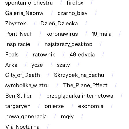
spontan_orchestra
firefox
Galeria_Neonw
czarno_biay
Zbyszek
Dzień_Dziecka
Pont_Neuf
koronawirus
19_maja
inspiracje
najstarszy_desktop
Foals
ratownik
48_edycja
Arka
ycze
szaty
City_of_Death
Skrzypek_na_dachu
symbolika_wiatru
The_Plane_Effect
Ben_Stiller
przeglądarka_internetowa
targaryen
onierze
ekonomia
nowa_generacja
mgły
Via_Nocturna