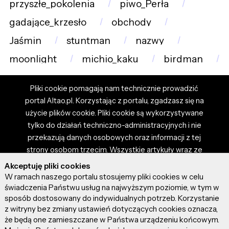
przyszłe_pokolenia
piwo_Perła
gadające_krzesło
obchody
Jaśmin
stuntman
nazwy
moonlight
michio_kaku
birdman
Pliki cookie pomagają nam technicznie prowadzić
portal Altao.pl. Korzystając z portalu, zgadzasz się na
użycie plików cookie. Pliki cookie są wykorzystywane
tylko do działań techniczno-administracyjnych i nie
przekazują danych osobowych oraz informacji z tej
strony osobom trzecim. Wszystkie artykuły wraz ze
zdjęciami i materiałami dostępnymi na portalu są
Akceptuję pliki cookies
własnością użytkowników. Administrator i właściciel
W ramach naszego portalu stosujemy pliki cookies w celu
portalu nie ponosi odpowiedzialności za tresci
świadczenia Państwu usług na najwyższym poziomie, w tym w
sposób dostosowany do indywidualnych potrzeb. Korzystanie
prezentowane przez autorów artykułów. Dodając
z witryny bez zmiany ustawień dotyczących cookies oznacza,
artykuł, zgadzasz się z regulaminem portalu oraz
że będą one zamieszczane w Państwa urządzeniu końcowym.
ponosisz odpowiedzialność za wszystkie materiały