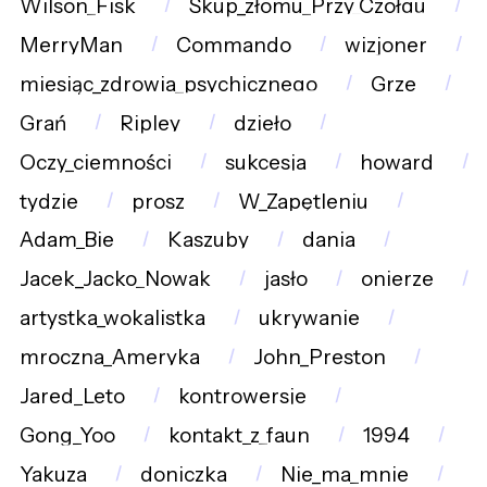
Wilson_Fisk
Skup_złomu_Przy_Czołgu
MerryMan
Commando
wizjoner
miesiąc_zdrowia_psychicznego
Grze
Grań
Ripley
dzieło
Oczy_ciemności
sukcesja
howard
tydzie
prosz
W_Zapętleniu
Adam_Bie
Kaszuby
dania
Jacek_Jacko_Nowak
jasło
onierze
artystka_wokalistka
ukrywanie
mroczna_Ameryka
John_Preston
Jared_Leto
kontrowersje
Gong_Yoo
kontakt_z_faun
1994
Yakuza
doniczka
Nie_ma_mnie