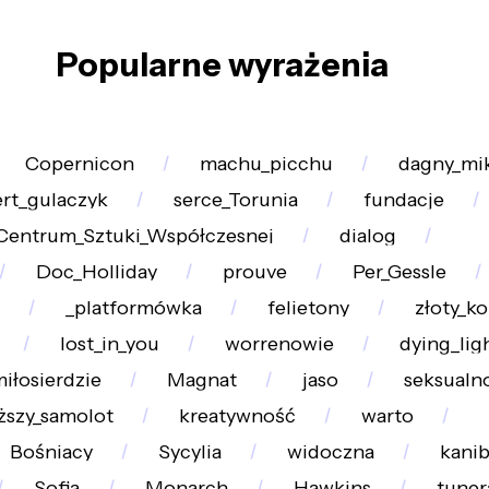
Popularne wyrażenia
Copernicon
machu_picchu
dagny_mi
rt_gulaczyk
serce_Torunia
fundacje
Centrum_Sztuki_Współczesnej
dialog
Doc_Holliday
prouve
Per_Gessle
_platformówka
felietony
złoty_ko
lost_in_you
worrenowie
dying_lig
iłosierdzie
Magnat
jaso
seksualn
ższy_samolot
kreatywność
warto
Bośniacy
Sycylia
widoczna
kanib
Sofia
Monarch
Hawkins
tuner