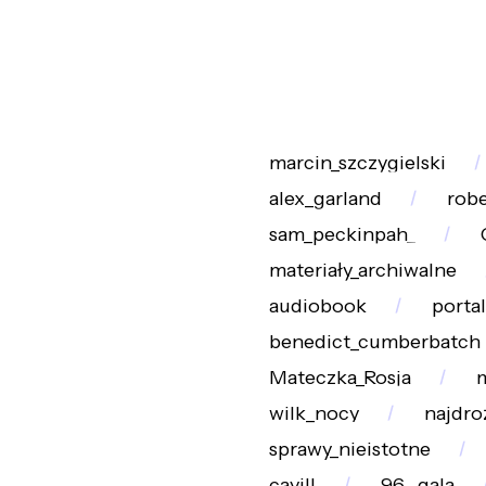
marcin_szczygielski
alex_garland
robe
sam_peckinpah_
materiały_archiwalne
audiobook
portal
benedict_cumberbatch
Mateczka_Rosja
m
wilk_nocy
najdro
sprawy_nieistotne
cavill
96._gala