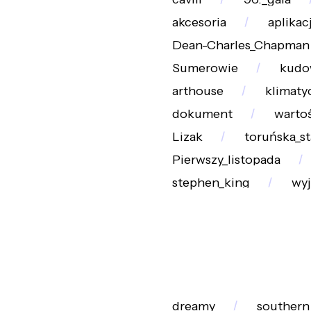
akcesoria
aplikac
Dean-Charles_Chapman
Sumerowie
kudo
arthouse
klimaty
dokument
warto
Lizak
toruńska_s
Pierwszy_listopada
stephen_king
wy
dreamy
southern