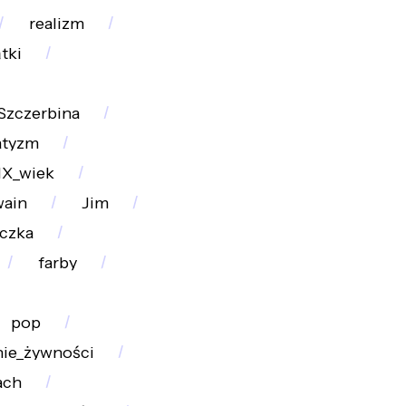
realizm
tki
Szczerbina
atyzm
IX_wiek
wain
Jim
czka
farby
pop
ie_żywności
ach