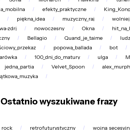
ja_mobilna
efekty_praktyczne
King_Kon
piękna_idea
muzyczny_raj
wolniej
wa-zdrj
nowoczesny
Okna
hit_na_
czny
Bellagio
Quand_je_taime
ludz
ściowy_przekaz
popowa_ballada
bot
tarówka
100_dni_do_matury
ulga
M
jedna_partia
Velvet_Spoon
alex_murph
jątkowa_muzyka
Ostatnio wyszukiwane frazy
_rock
retrofuturystyczny
wojna_secesyjn