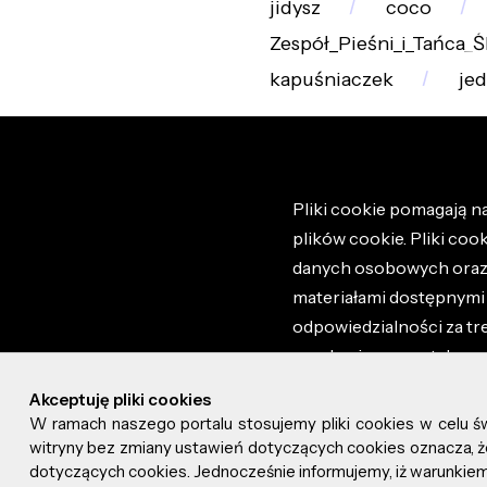
jidysz
coco
Zespół_Pieśni_i_Tańca_Ś
kapuśniaczek
je
Pliki cookie pomagają na
plików cookie. Pliki coo
danych osobowych oraz i
materiałami dostępnymi 
odpowiedzialności za tr
regulaminem portalu ora
stronie altao.pl. Szczeg
Akceptuję pliki cookies
W ramach naszego portalu stosujemy pliki cookies w celu 
© 2026 altao.pl. Wszyst
witryny bez zmiany ustawień dotyczących cookies oznacza
dotyczących cookies. Jednocześnie informujemy, iż warunkiem 
0.046