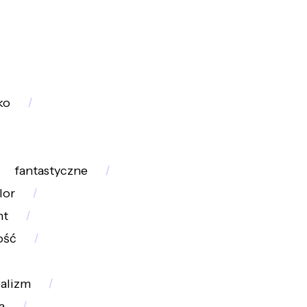
ko
fantastyczne
lor
ht
ość
alizm
a