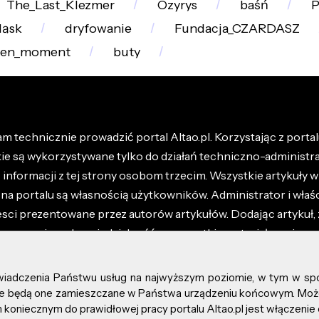
The_Last_Klezmer
Ozyrys
baśń
P
ląsk
dryfowanie
Fundacja_CZARDASZ
den_moment
buty
m technicznie prowadzić portal Altao.pl. Korzystając z portalu
kie są wykorzystywane tylko do działań techniczno-administra
nformacji z tej strony osobom trzecim. Wszystkie artykuły wr
na portalu są własnością użytkowników. Administrator i właśc
esci prezentowane przez autorów artykułów. Dodając artykuł, 
z ponosisz odpowiedzialność za wszystkie materiały umieszc
óły dostępne w regulaminie portalu.
świadczenia Państwu usług na najwyższym poziomie, w tym w sp
kie prawa zastrzeżone.
, że będą one zamieszczane w Państwa urządzeniu końcowym. M
koniecznym do prawidłowej pracy portalu Altao.pl jest włączenie 