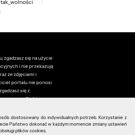
tak_wolności
, zgadzasz się na użycie
cyjnych i nie przekazują
az ze zdjęciami i
iciel portalu nie ponosi
zgadzasz się z
zone przez Ciebie na
osób dostosowany do indywidualnych potrzeb. Korzystanie z
ożecie Państwo dokonać w każdym momencie zmiany ustawień
obsługi plików cookies.