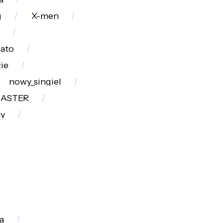
g
X-men
lato
ie
nowy_singiel
ASTER
y
a