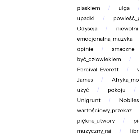
piaskiem
ulga
upadki
powieść_
Odyseja
niewolni
emocjonalna_muzyka
opinie
smaczne
być_człowiekiem
Percival_Everett
James
Afryka_mo
użyć
pokoju
Unigrunt
Nobiles
wartościowy_przekaz
piękne_utwory
pi
muzyczny_raj
lib