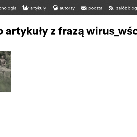
onologia
artykuły
autorzy
poczta
załóż blo
 artykuły z frazą wirus_wś