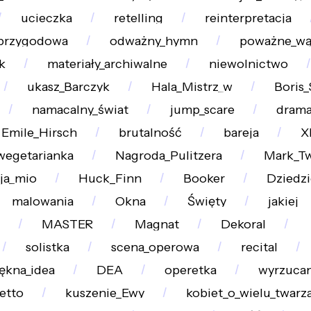
ucieczka
retelling
reinterpretacja
przygodowa
odważny_hymn
poważne_wą
k
materiały_archiwalne
niewolnictwo
ukasz_Barczyk
Hala_Mistrz_w
Boris_
namacalny_świat
jump_scare
dram
Emile_Hirsch
brutalność
bareja
X
wegetarianka
Nagroda_Pulitzera
Mark_T
ja_mio
Huck_Finn
Booker
Dziedzi
malowania
Okna
Święty
jakiej
MASTER
Magnat
Dekoral
solistka
scena_operowa
recital
ękna_idea
DEA
operetka
wyrzucan
retto
kuszenie_Ewy
kobiet_o_wielu_twarz