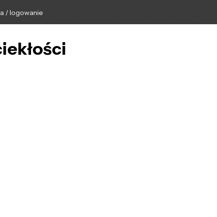
ga / logowanie
ciekłości