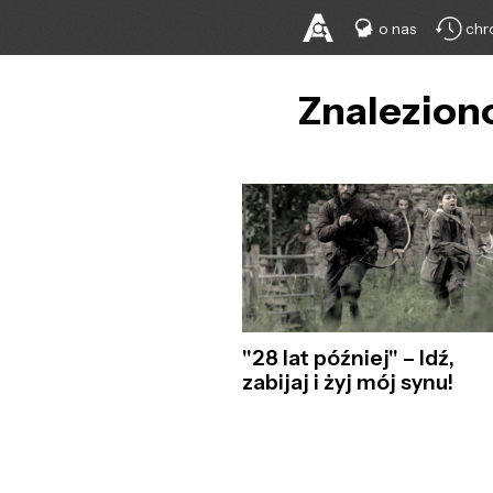
o nas
chr
Znaleziono
"28 lat później" – Idź,
zabijaj i żyj mój synu!