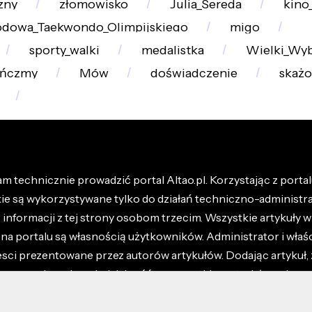
zny
złomowisko
Julia_Sereda
kino
odowa_Taekwondo_Olimpijskiego
migo
sporty_walki
medalistka
Wielki_Wy
ańczmy
Mów
doświadczenie
skażo
m technicznie prowadzić portal Altao.pl. Korzystając z portalu
kie są wykorzystywane tylko do działań techniczno-administra
nformacji z tej strony osobom trzecim. Wszystkie artykuły wr
na portalu są własnością użytkowników. Administrator i właśc
esci prezentowane przez autorów artykułów. Dodając artykuł, 
z ponosisz odpowiedzialność za wszystkie materiały umieszc
óły dostępne w regulaminie portalu.