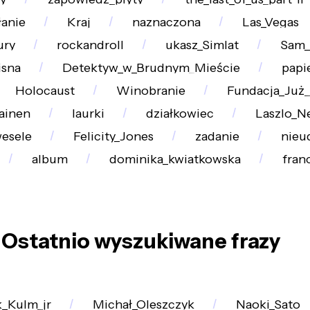
łanie
Kraj
naznaczona
Las_Vegas
ury
rockandroll
ukasz_Simlat
Sam_
isna
Detektyw_w_Brudnym_Mieście
papi
Holocaust
Winobranie
Fundacja_Już_
ainen
laurki
działkowiec
Laszlo_N
esele
Felicity_Jones
zadanie
nieu
album
dominika_kwiatkowska
fran
Ostatnio wyszukiwane frazy
k_Kulm_jr
Michał_Oleszczyk
Naoki_Sato