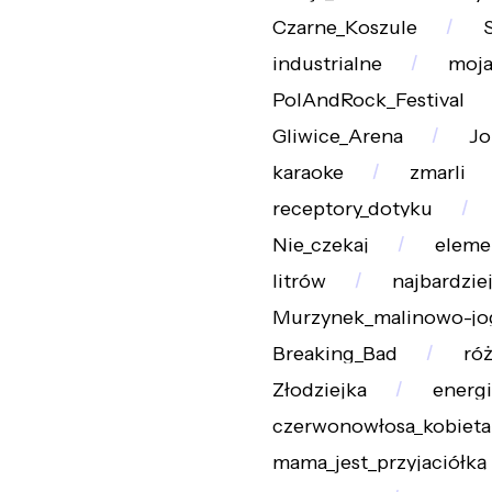
Czarne_Koszule
industrialne
moja
PolAndRock_Festival
Gliwice_Arena
Jo
karaoke
zmarli
receptory_dotyku
Nie_czekaj
eleme
litrów
najbardzie
Murzynek_malinowo-jo
Breaking_Bad
ró
Złodziejka
energi
czerwonowłosa_kobieta
mama_jest_przyjaciółką