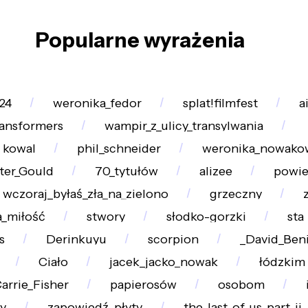
Popularne wyrażenia
24
weronika_fedor
splat!filmfest
a
ansformers
wampir_z_ulicy_transylwania
kowal
phil_schneider
weronika_nowako
ter_Gould
70_tytułów
alizee
powi
wczoraj_byłaś_zła_na_zielono
grzeczny
_miłość
stwory
słodko-gorzki
sta
s
Derinkuyu
scorpion
_David_Beni
Ciało
jacek_jacko_nowak
łódzkim
arrie_Fisher
papierosów
osobom
y
zapowiedź_płyty
the_last_of_us_part_ii