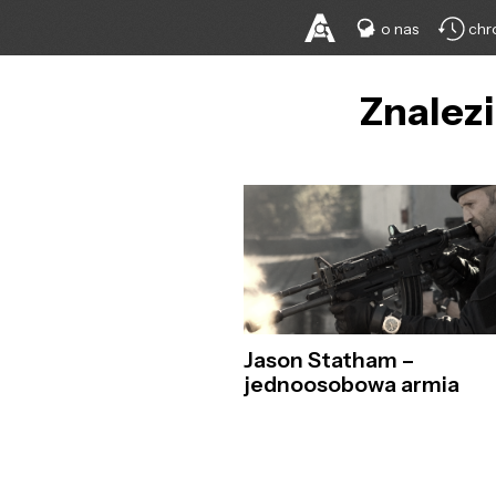
o nas
chr
Znalezi
Jason Statham –
jednoosobowa armia