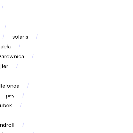
solaris
iabła
czarownica
jler
llelonga
piły
oubek
ndroll