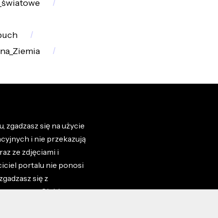
_światowe
buch
na_Ziemia
, zgadzasz się na użycie
cyjnych i nie przekazują
az ze zdjęciami i
iciel portalu nie ponosi
zgadzasz się z
zone przez Ciebie na