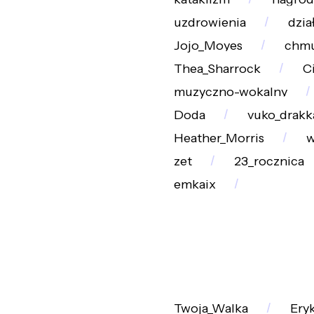
uzdrowienia
dzia
Jojo_Moyes
chm
Thea_Sharrock
C
muzyczno-wokalny
Doda
vuko_drakk
Heather_Morris
w
zet
23_rocznica
emkaix
Twoja_Walka
Ery