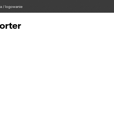
ga / logowanie
orter