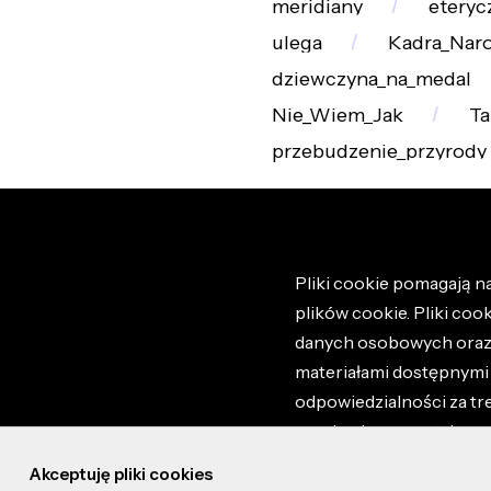
meridiany
eteryc
ulega
Kadra_Nar
dziewczyna_na_medal
Nie_Wiem_Jak
T
przebudzenie_przyrody
Pliki cookie pomagają na
plików cookie. Pliki coo
danych osobowych oraz i
materiałami dostępnymi 
odpowiedzialności za tr
regulaminem portalu ora
stronie altao.pl. Szczeg
Akceptuję pliki cookies