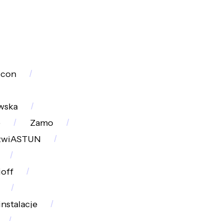
icon
wska
e
Zamo
zwiASTUN
off
instalacje