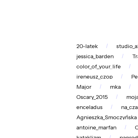
20-latek
studio_a
jessica_barden
Tr
color_of_your_life
ireneusz_czop
Pe
Major
mka
Oscary_2015
moja
enceladus
na_cza
Agnieszka_Smoczyńska
antoine_marfan
C
kataklizm
nagrod