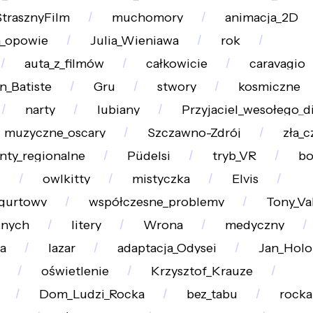
StrasznyFilm
muchomory
animacja_2D
_opowie
Julia_Wieniawa
rok
auta_z_filmów
całkowicie
caravagio
n_Batiste
Gru
stwory
kosmiczne
narty
lubiany
Przyjaciel_wesołego_d
muzyczne_oscary
Szczawno-Zdrój
zła_
nty_regionalne
Püdelsi
tryb_VR
bo
j
owlkitty
mistyczka
Elvis
gurtowy
współczesne_problemy
Tony_Va
żnych
litery
Wrona
medyczny
a
lazar
adaptacja_Odysei
Jan_Hol
oświetlenie
Krzysztof_Krauze
Dom_Ludzi_Rocka
bez_tabu
rocka