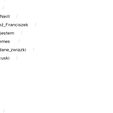
Neill
eż_Franciszek
jestem
emes_
dane_związki
cuski