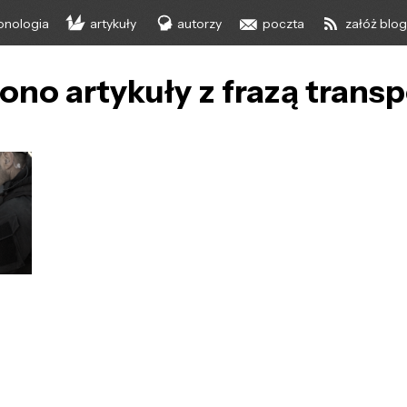
onologia
artykuły
autorzy
poczta
załóż blo
ono artykuły z frazą transp