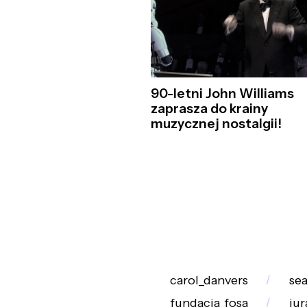
90-letni John Williams
zaprasza do krainy
muzycznej nostalgii!
carol_danvers
se
fundacja_fosa
ju