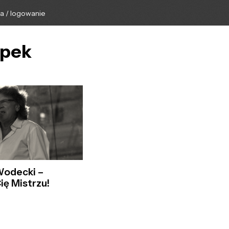
ga / logowanie
ypek
Wodecki –
ę Mistrzu!