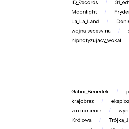
ID_Records
31_ed
Moonlight
Fryde
La_La_Land
Denis
wojna_secesyjna
hipnotyzujący_wokal
Gabor_Benedek
p
krajobraz
eksploz
zrozumienie
wyn
Królowa
Trójka_