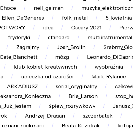
Choce
neil_gaiman
muzyka_elektronicz
Ellen_DeGeneres
folk_metal
5_kwietnia
POTWORY
idea
Oscary_2021
Pierw
fryderyki
standard
multiinstrumental
Zagrajmy
Josh_Brolin
Srebrny_Gl
Cate_Blanchett
mózg
Leonardo_DiCapri
klub_kobiet_kreatywnych
wyobraźnia
wa
ucieczka_od_szarości
Mark_Rylance
ARKADIUSZ
serial_oryginalny
całkow
leksandra_Konieczna
Brie_Larson
stop_h
a_Już_jestem
śpiew_rozrywkowy
Janusz_
rok
Andrzej_Dragan
szczerbatek
uznani_rockmani
Beata_Kozidrak
kotoj