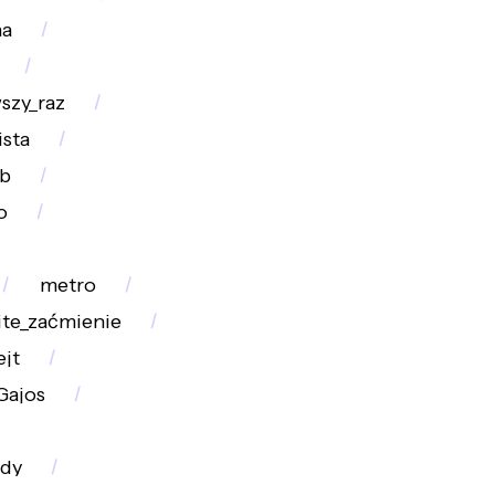
na
szy_raz
ista
ob
o
metro
ite_zaćmienie
ejt
Gajos
ady