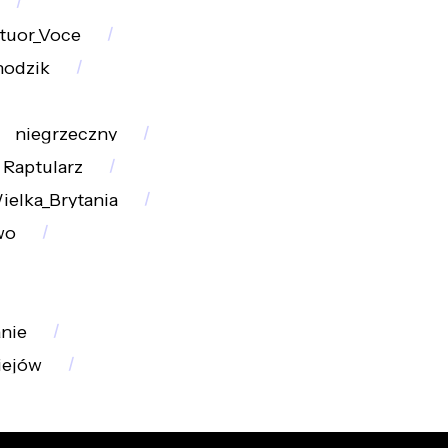
tuor_Voce
odzik
niegrzeczny
Raptularz
ielka_Brytania
wo
nie
iejów