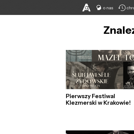
o nas
chr
Znalez
Pierwszy Festiwal
Klezmerski w Krakowie!