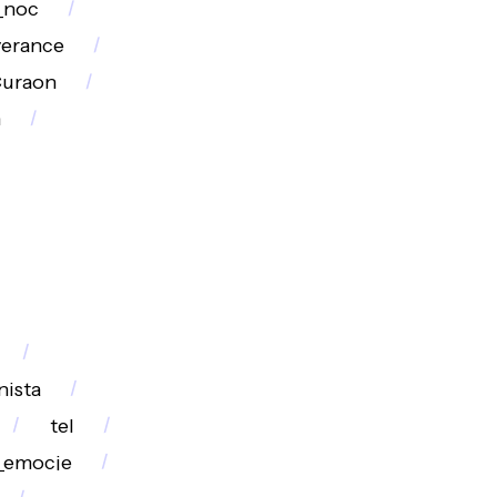
_noc
erance
Curaon
h
nista
tel
_emocje