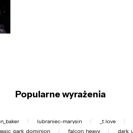
Popularne wyrażenia
an_baker
lubraniec-marysin
_t.love
rassic_park_dominion
falcon_heavy
dark_