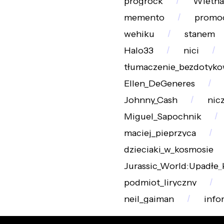
progrock
Wietn
memento
promoc
wehiku
stanem
Halo33
nici
tłumaczenie_bezdotyk
Ellen_DeGeneres
Johnny_Cash
nic
Miguel_Sapochnik
maciej_pieprzyca
dzieciaki_w_kosmosie
Jurassic_World:Upadłe_
podmiot_liryczny
neil_gaiman
info