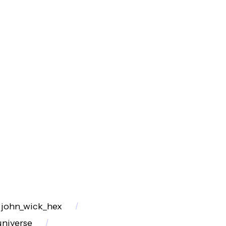
john_wick_hex
universe