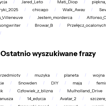
ycja
Jared_Leto
Mati_Diop
piękna
ryki_2025
chicago
Walk_Away
Sev
_Villeneuve
Jestem_mordercą
Alfonso_
songwriter
Browar_B
Przełęcz_ocalonyc
Ostatnio wyszukiwane frazy
rzedmioty
muzyka
planeta
wojna
je
Snowden
DIY
mają
femi
ik
Człowiek_z_blizną
Mulholland_Drive
Janusza
14_edycja
Avatar_2
szczere