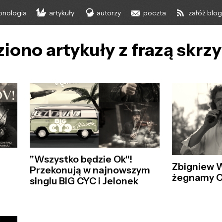
onologia
artykuły
autorzy
poczta
załóż blo
iono artykuły z frazą skrz
"Wszystko będzie Ok"!
Zbigniew 
Przekonują w najnowszym
żegnamy Ci
singlu BIG CYC i Jelonek