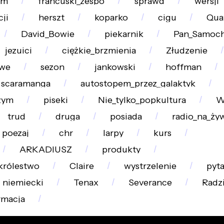
am
francuski_zespó
sprawd
wersji
ji
herszt
koparko
cigu
Qua
David_Bowie
piekarnik
Pan_Samoch
jezuici
ciężkie_brzmienia
Złudzenie
owe
sezon
jankowski
hoffman
scaramanga
autostopem_przez_galaktyk
zym
piseki
Nie_tylko_popkultura
W
trud
druga
posiada
radio_na_ży
poezaj
chr
larpy
kurs
ARKADIUSZ
produkty
królestwo
Claire
wystrzelenie
pyta
niemiecki
Tenax
Severance
Radz
rmacja