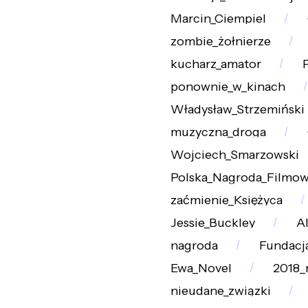
Marcin_Ciempiel
zombie_żołnierze
kucharz_amator
ponownie_w_kinach
Władysław_Strzemiński
muzyczna_droga
Wojciech_Smarzowski
Polska_Nagroda_Filmo
zaćmienie_Księżyca
Jessie_Buckley
A
nagroda
Fundacj
Ewa_Novel
2018_
nieudane_związki