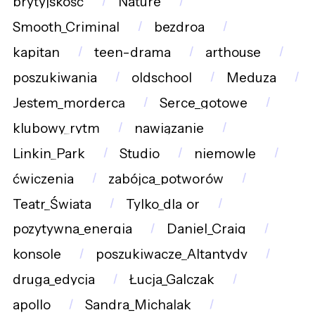
brytyjskość
Nature
Smooth_Criminal
bezdroa
kapitan
teen-drama
arthouse
poszukiwania
oldschool
Meduza
Jestem_mordercą
Serce_gotowe
klubowy_rytm
nawiązanie
Linkin_Park
Studio
niemowlę
ćwiczenia
zabójca_potworów
Teatr_Świata
Tylko_dla_or
pozytywna_energia
Daniel_Craig
konsole
poszukiwacze_Altantydy
druga_edycja
Łucja_Galczak
apollo
Sandra_Michalak