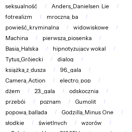
seksualność
Anders_Danielsen_Lie
fotrealizm
mroczna_ba
powieść_kryminalna
widowiskowe
Machina
pierwsza_piosenka
Basia_Halska
hipnotyzujący_wokal
Tytus_Grójecki
dialog
książka_z_duszą
96._gala
Camera_Action
electro_pop
dżem
23._gala
odskocznia
przebój
poznam
Gumolit
popowa_ballada
Godzilla_Minus_One
słodkie
świetlnych
wzorów