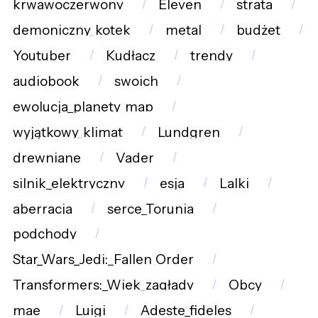
krwawoczerwony
Eleven
strata
demoniczny_kotek
metal
budżet
Youtuber
Kudłacz
trendy
audiobook
swoich
ewolucja_planety_map
wyjątkowy_klimat
Lundgren
drewniane
Vader
silnik_elektryczny
esja
Lalki
aberracja
serce_Torunia
podchody
Star_Wars_Jedi:_Fallen_Order
Transformers:_Wiek_zagłady
Obcy
mae
Luigi
Adeste_fideles