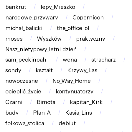
bankrut
lepy_Mieszko
narodowe_przywary
Copernicon
michał_balicki
the_office_pl
moses
Wyszków
praktyczny
Nasz_nietypowy_letni_dzień
sam_peckinpah_
wena
stracharz
sondy
kształt
Krzywy_Las
nowoczesne
No_Way_Home
ocieplić_życie
kontynuatorzy
Czarni
Bimota
kapitan_Kirk
budy
Plan_A
Kasia_Lins
folkowa_stolica
debiut