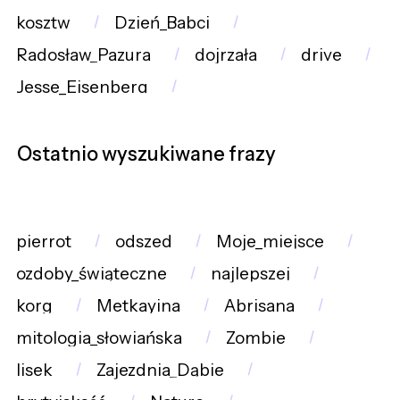
kosztw
Dzień_Babci
Radosław_Pazura
dojrzała
drive
Jesse_Eisenberg
Ostatnio wyszukiwane frazy
pierrot
odszed
Moje_miejsce
ozdoby_świąteczne
najlepszej
korg
Metkayina
Abrisana
mitologia_słowiańska
Zombie
lisek
Zajezdnia_Dąbie