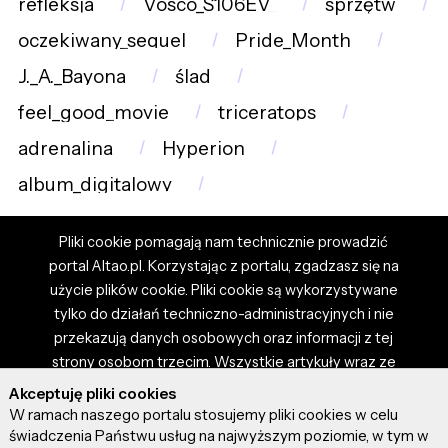
refleksja
Vosco_S106EV_
sprzętw
oczekiwany_sequel
Pride_Month
J._A._Bayona
ślad
feel_good_movie
triceratops
adrenalina
Hyperion
album_digitalowy
Pliki cookie pomagają nam technicznie prowadzić
portal Altao.pl. Korzystając z portalu, zgadzasz się na
użycie plików cookie. Pliki cookie są wykorzystywane
tylko do działań techniczno-administracyjnych i nie
przekazują danych osobowych oraz informacji z tej
strony osobom trzecim. Wszystkie artykuły wraz ze
zdjęciami i materiałami dostępnymi na portalu są
Akceptuję pliki cookies
własnością użytkowników. Administrator i właściciel
W ramach naszego portalu stosujemy pliki cookies w celu
portalu nie ponosi odpowiedzialności za tresci
świadczenia Państwu usług na najwyższym poziomie, w tym w