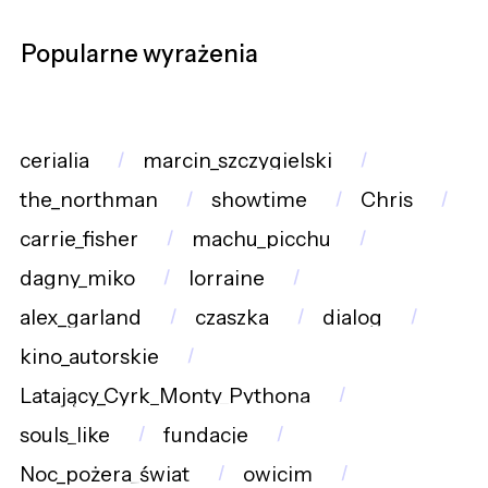
Popularne wyrażenia
cerialia
marcin_szczygielski
the_northman
showtime
Chris
carrie_fisher
machu_picchu
dagny_miko
lorraine
alex_garland
czaszka
dialog
kino_autorskie
Latający_Cyrk_Monty_Pythona
souls_like
fundacje
Noc_pożera_świat
owicim