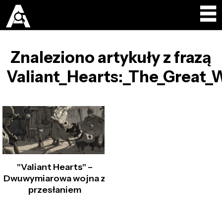
Znaleziono artykuły z frazą
Valiant_Hearts:_The_Great_
"Valiant Hearts" –
Dwuwymiarowa wojna z
przesłaniem