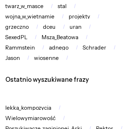
twarz_w_masce
stal
wojna_w_wietnamie
projekty
grzeczno
dceu
uran
SexedPL
Msza_Beatowa
Rammstein
adnego
Schrader
Jason
wiosenne
Ostatnio wyszukiwane frazy
lekka_kompozycja
Wielowymiarowość
Poszukiwacze_zaginionej_Arki
Rektor