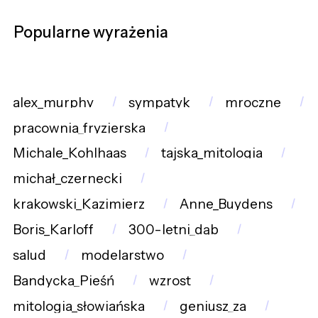
Popularne wyrażenia
alex_murphy
sympatyk
mroczne
pracownia_fryzjerska
Michale_Kohlhaas
tajska_mitologia
michał_czernecki
krakowski_Kazimierz
Anne_Buydens
Boris_Karloff
300-letni_dąb
salud
modelarstwo
Bandycka_Pieśń
wzrost
mitologia_słowiańska
geniusz_za