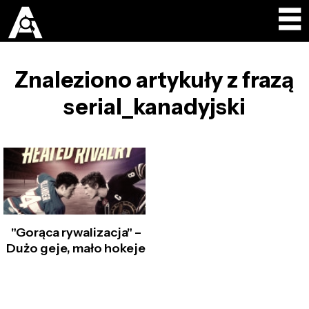
Znaleziono artykuły z frazą
serial_kanadyjski
"Gorąca rywalizacja" –
Dużo geje, mało hokeje