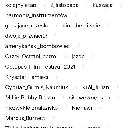
kolejny_etap
2_listopada
kusząca
harmonia_instrumentów
gadające_krzesło
kino_belgijskie
dwoje_przyjaciół
amerykański_bombowiec
Orzeł._Ostatni_patrol
jazda
Octopus_Film_Festival_2021
Kryształ_Pamięci
Cyprian_Gumiś_Naumiuk
król_Julian
Millie_Bobby_Brown
siła_wewnętrzna
niezwykłe_znalezisko
Nienawi
Marcus_Burnett