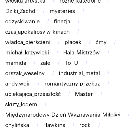
włoska_artystka
różne_kategorie
Dziki_Zachd
mysteries
odzyskiwanie
finezja
czas_apokalipsy_w_kinach
władca_pierścieni
placek
ćmy
michał_krzywicki
Hala_Mistrzów
mamida
zale
ToTU
orszak_weselny
industrial_metal
andy_weir
romantyczny_przekaz
uciekająca_przeszłość
Master
skuty_lodem
Międzynarodowy_Dzień_Wyznawania_Miłości
chylińska
Hawkins
rock