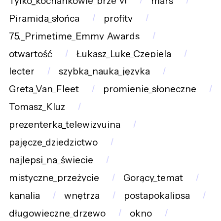
Tylko_kochankowie_prze_yj
mars
Piramida_słońca
profity
75._Primetime_Emmy_Awards
otwartość
Łukasz_Luke_Czepiela
lecter
szybka_nauka_języka
Greta_Van_Fleet
promienie_słoneczne
Tomasz_Kluz
prezenterka_telewizyujna
pajęcze_dziedzictwo
najlepsi_na_świecie
mistyczne_przeżycie
Gorący_temat
kanalia
wnętrza
postapokalipsa
długowieczne_drzewo
okno