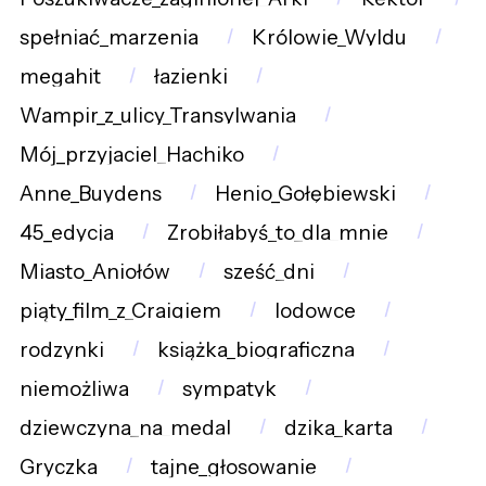
spełniać_marzenia
Królowie_Wyldu
megahit
łazienki
Wampir_z_ulicy_Transylwania
Mój_przyjaciel_Hachiko
Anne_Buydens
Henio_Gołębiewski
45_edycja
Zrobiłabyś_to_dla_mnie
Miasto_Aniołów
sześć_dni
piąty_film_z_Craigiem
lodowce
rodzynki
książka_biograficzna
niemożliwa
sympatyk
dziewczyna_na_medal
dzika_karta
Gryczka
tajne_głosowanie