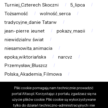
Turniej_Czterech_Skoczni
5_lipca
Tożsamość
wolność_serca
tradycyjne_danie_Tatarw
jean-pierre_jeunet
pokazy_magii
niewidzialny_świat
niesamowita_animacja
epoka_wiktoriańska
narcyz
Przemysław_Bluszcz
Polska_Akademia_Filmowa
Pliki cookie pomagają nam technicznie prowadzić
portal Altao.pl. Korzystając z portalu, zgadzasz się na
użycie plików cookie. Pliki cookie są wykorzystywane
tylko do działań techniczno-administracyjnych i nie