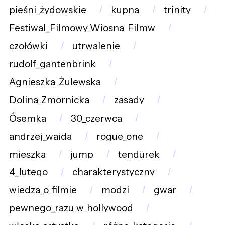
pieśni_żydowskie
kupna
trinity
Festiwal_Filmowy_Wiosna_Filmw
czołówki
utrwalenie
rudolf_gantenbrink
Agnieszka_Żulewska
Dolina_Zmornicka
zasady
Ósemka
30_czerwca
andrzej_wajda
rogue_one
mieszka
jump
tendürek
4_lutego
charakterystyczny
wiedza_o_filmie
modzi
gwar
pewnego_razu_w_hollywood