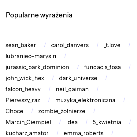
Popularne wyrażenia
sean_baker
carol_danvers
_t.love
lubraniec-marysin
jurassic_park_dominion
fundacja_fosa
john_wick_hex
dark_universe
falcon_heavy
neil_gaiman
Pierwszy_raz
muzyka_elektroniczna
Choce
zombie_żołnierze
Marcin_Ciempiel
idea
5_kwietnia
kucharz_amator
emma_roberts