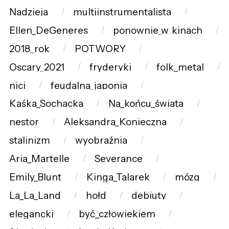
Nadzieja
multiinstrumentalista
Ellen_DeGeneres
ponownie_w_kinach
2018_rok
POTWORY
Oscary_2021
fryderyki
folk_metal
nici
feudalna_japonia
Kaśka_Sochacka
Na_końcu_świata
nestor
Aleksandra_Konieczna
stalinizm
wyobraźnia
Aria_Martelle
Severance
Emily_Blunt
Kinga_Talarek
mózg
La_La_Land
hołd
debiuty
elegancki
być_człowiekiem