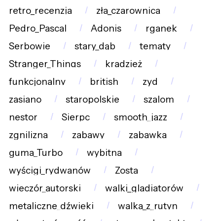
retro_recenzja
zła_czarownica
Pedro_Pascal
Adonis
rganek
Serbowie
stary_dąb
tematy
Stranger_Things
kradzież
funkcjonalny
british
zyd
zasiano
staropolskie
szalom
nestor
Sierpc
smooth_jazz
zgnilizna
zabawy
zabawka
guma_Turbo
wybitna
wyścigi_rydwanów
Zosta
wieczór_autorski
walki_gladiatorów
metaliczne_dźwięki
walka_z_rutyn