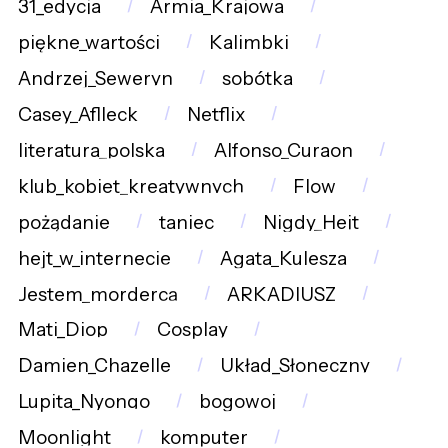
31_edycja
Armia_Krajowa
piękne_wartości
Kalimbki
Andrzej_Seweryn
sobótka
Casey_Aflleck
Netflix
literatura_polska
Alfonso_Curaon
klub_kobiet_kreatywnych
Flow
pożądanie
taniec
Nigdy_Hejt
hejt_w_internecie
Agata_Kulesza
Jestem_mordercą
ARKADIUSZ
Mati_Diop
Cosplay
Damien_Chazelle
Układ_Słoneczny
Lupita_Nyongo
bogowoj
Moonlight
komputer