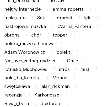
Julia_Ducournau
ROCH
hejt_w_internecie
emma_roberts
małe_auto
Sok
dramat
lęk
nastrojowa_muzyka
Czarna_Pantera
obrona
chór
topper
polska_muzyka_filmowa
Adam_Woronowicz
obiekt
Nie_było_żadnej_nadziei
Chile
lotnisko_Muchowiec
stróż
test
hołd_dla_Kilmera
Mehod
świętosława
alan_rickman
recenzja
Karkonosze
Rivia_i_Lyria
doktorant