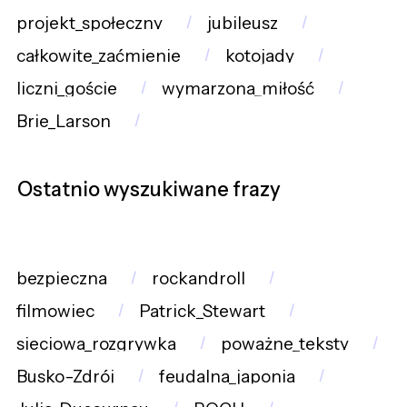
projekt_społeczny
jubileusz
całkowite_zaćmienie
kotojady
liczni_goście
wymarzona_miłość
Brie_Larson
Ostatnio wyszukiwane frazy
bezpieczna
rockandroll
filmowiec
Patrick_Stewart
sieciowa_rozgrywka
poważne_teksty
Busko-Zdrój
feudalna_japonia