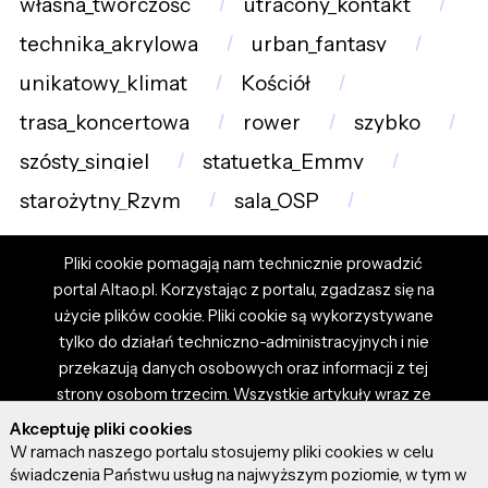
własna_twórczość
utracony_kontakt
technika_akrylowa
urban_fantasy
unikatowy_klimat
Kościół
trasa_koncertowa
rower
szybko
szósty_singiel
statuetka_Emmy
starożytny_Rzym
sala_OSP
Pliki cookie pomagają nam technicznie prowadzić
portal Altao.pl. Korzystając z portalu, zgadzasz się na
użycie plików cookie. Pliki cookie są wykorzystywane
tylko do działań techniczno-administracyjnych i nie
przekazują danych osobowych oraz informacji z tej
strony osobom trzecim. Wszystkie artykuły wraz ze
zdjęciami i materiałami dostępnymi na portalu są
Akceptuję pliki cookies
własnością użytkowników. Administrator i właściciel
W ramach naszego portalu stosujemy pliki cookies w celu
portalu nie ponosi odpowiedzialności za tresci
świadczenia Państwu usług na najwyższym poziomie, w tym w