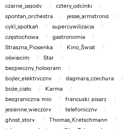
czarne_jagody
cztery_odcinki
spontan_orchestra
jesse_armstrong
cykl_spotkań
supercywilizacja
częstochowa
gastronomia
Straszna_Piosenka
Kino_Świat
oświęcim
Star
bezpieczny_hologram
bojler_elektryczny
dagmara_czechura
boże_ciało
Karma
bezgraniczna_mio
francuski_pisarz
jesienne_wieczory
telefoniczny
ghost_story
Thomas_Kretschmann