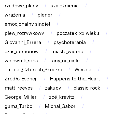
rządowe_plany
uzależnienia
wrażenia
plener
emocjonalny_singiel
piew_rozrywkowy
początek_xx_wieku
Giovanni_Errera
psychoterapia
czas_demonów
miasto_widmo
wojownik_szos
rany_na_ciele
Turniej_Czterech_Skoczni
Wesele
Źródło_Esencji
Happens_to_the_Heart
matt_reeves
zakupy
classic_rock
George_Miller
zoë_kravitz
guma_Turbo
Michał_Gabor