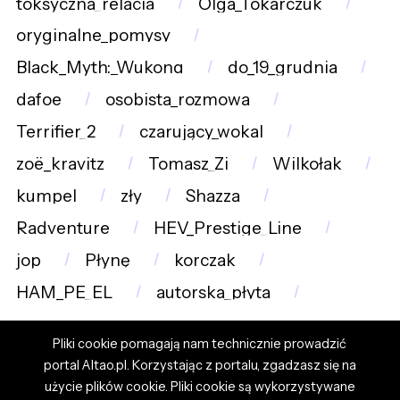
toksyczna_relacja
Olga_Tokarczuk
oryginalne_pomysy
Black_Myth:_Wukong
do_19_grudnia
dafoe
osobista_rozmowa
Terrifier_2
czarujący_wokal
zoë_kravitz
Tomasz_Zi
Wilkołak
kumpel
zły
Shazza
Radventure
HEV_Prestige_Line
jop
Płynę
korczak
HAM_PE_EL
autorska_płyta
Pliki cookie pomagają nam technicznie prowadzić
portal Altao.pl. Korzystając z portalu, zgadzasz się na
użycie plików cookie. Pliki cookie są wykorzystywane