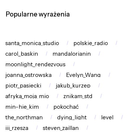
Popularne wyrażenia
santa_monica_studio
polskie_radio
carol_baskin
mandalorianin
moonlight_rendezvous
joanna_ostrowska
Evelyn_Wang
piotr_pasiecki
jakub_kurzep
afryka_moja_mio
znikam_std
min-hie_kim
pokochać
the_northman
dying_light
level
iii_rzesza
steven_zaillan