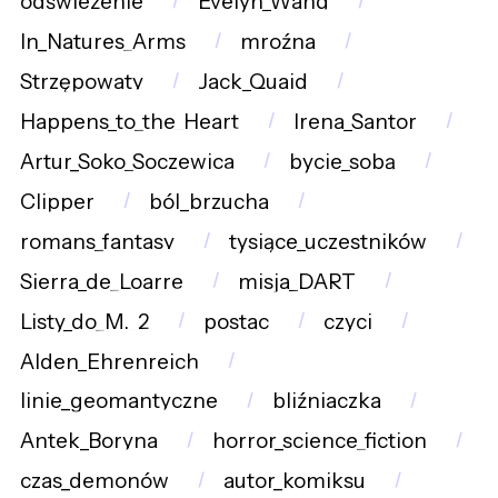
odświeżenie
Evelyn_Wang
In_Natures_Arms
mroźna
Strzępowaty
Jack_Quaid
Happens_to_the_Heart
Irena_Santor
Artur_Soko_Soczewica
bycie_sobą
Clipper
ból_brzucha
romans_fantasy
tysiące_uczestników
Sierra_de_Loarre
misja_DART
Listy_do_M._2
postac
czyci
Alden_Ehrenreich
linie_geomantyczne
bliźniaczka
Antek_Boryna
horror_science_fiction
czas_demonów
autor_komiksu