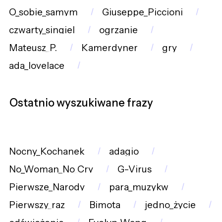
O_sobie_samym
Giuseppe_Piccioni
czwarty_singiel
ogrzanie
Mateusz_P.
Kamerdyner
gry
ada_lovelace
Ostatnio wyszukiwane frazy
Nocny_Kochanek
adagio
No_Woman_No_Cry
G-Virus
Pierwsze_Narody
para_muzykw
Pierwszy_raz
Bimota
jedno_życie