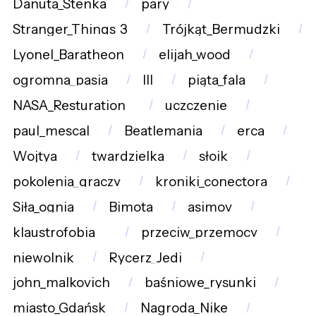
Danuta_Stenka
pary
Stranger_Things_3
Trójkąt_Bermudzki
Lyonel_Baratheon
elijah_wood
ogromna_pasja
III
piąta_fala
NASA_Resturation_
uczczenie
paul_mescal
Beatlemania
erca
Wojtya
twardzielka
słoik
pokolenia_graczy
kroniki_conectora
Siła_ognia
Bimota
asimov
klaustrofobia__
przeciw_przemocy
niewolnik
Rycerz_Jedi
john_malkovich
baśniowe_rysunki
miasto_Gdańsk
Nagroda_Nike