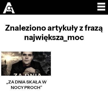
Znaleziono artykuły z frazą
największa_moc
„ZA DNIA SKAŁA W
NOCY PROCH”