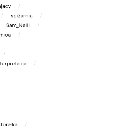
ający
spiżarnia
Sam_Neill
mioa
terpretacja
torałka