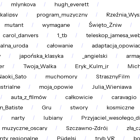
mlynkova
hugh_everett
kalipsy
program_muzyczny
Rzeźnia_Wy
mutant
wymagane
Święto_Żniw
carol_danvers
1_tb
teleskop_jamesa_we
nalna_uroda
całowanie
adaptacja_opowia
y
japońska_klasyka
_angielski
arma
er
Twoja_Walka
Eryk_Kulm_jr
Mich
Naoki_Sato
muchomory
StrasznyFilm
strialne
moja_opowie
Julia_Wieniawa
auta_z_filmów
całkowicie
caravagio
n_Batiste
Gru
stwory
kosmiczne
narty
lubiany
Przyjaciel_wesołego_d
muzyczne_oscary
Szczawno-Zdrój
zła_
nty_regionalne
Püdelsi
tryb_VR
bo