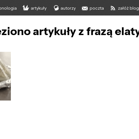
onologia
artykuły
autorzy
poczta
załóż blo
ziono artykuły z frazą elat