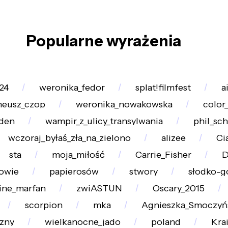
Popularne wyrażenia
24
weronika_fedor
splat!filmfest
a
neusz_czop
weronika_nowakowska
color_
rden
wampir_z_ulicy_transylwania
phil_sc
wczoraj_byłaś_zła_na_zielono
alizee
Ci
sta
moja_miłość
Carrie_Fisher
D
owie
papierosów
stwory
słodko-g
ine_marfan
zwiASTUN
Oscary_2015
scorpion
mka
Agnieszka_Smoczyń
zny
wielkanocne_jado
poland
Kra