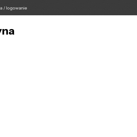
ga / logowanie
yna