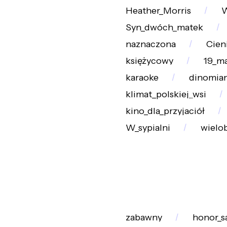
Heather_Morris
W
Syn_dwóch_matek
naznaczona
Cien
księżycowy
19_ma
karaoke
dinomian
klimat_polskiej_wsi
kino_dla_przyjaciół
W_sypialni
wielo
zabawny
honor_s