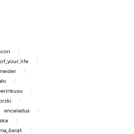
icon
of_your_life
hneider
ało
erinkuyu
orzki
enceladus
ska
ina_świąt