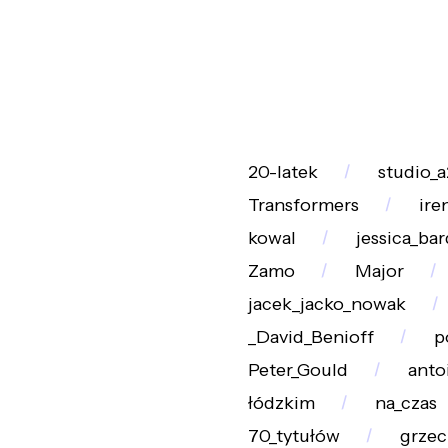
20-latek
studio_a
Transformers
ire
kowal
jessica_ba
Zamo
Major
jacek_jacko_nowak
_David_Benioff
p
Peter_Gould
anto
łódzkim
na_czas
70_tytułów
grzec