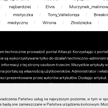
najbardziej
Elvis
Murzynek_malinow
mistyczka
Tony_Vallelonga
Breaki
medyczny
Wrona
Złodziejka
m technicznie prowadzić portal Altao.pl. Korzystając z portalu
kie są wykorzystywane tylko do działań techniczno-administra
nformacji z tej strony osobom trzecim. Wszystkie artykuły wr
na portalu są własnością użytkowników. Administrator i właśc
esci prezentowane przez autorów artykułów. Dodając artykuł, 
z ponosisz odpowiedzialność za wszystkie materiały umieszc
óły dostępne w regulaminie portalu.
świadczenia Państwu usług na najwyższym poziomie, w tym w sp
kie prawa zastrzeżone.
, że będą one zamieszczane w Państwa urządzeniu końcowym. M