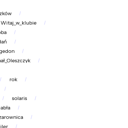
szków
Witaj_w_klubie
bba
dań
gedon
ał_Oleszczyk
rok
solaris
iabła
czarownica
jler