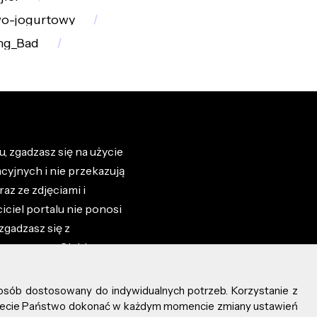
o-jogurtowy
ng_Bad
, zgadzasz się na użycie
cyjnych i nie przekazują
az ze zdjęciami i
iciel portalu nie ponosi
zgadzasz się z
zone przez Ciebie na
osób dostosowany do indywidualnych potrzeb. Korzystanie z
ożecie Państwo dokonać w każdym momencie zmiany ustawień