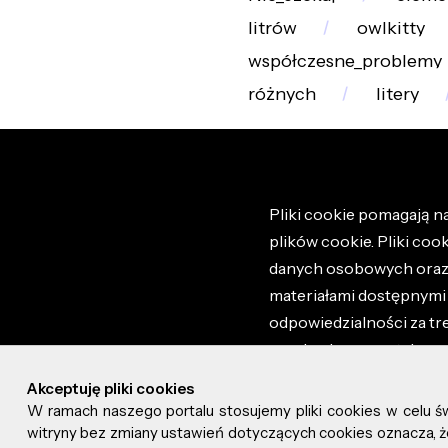
litrów
owlkitty
współczesne_problemy
różnych
litery
Pliki cookie pomagają na
plików cookie. Pliki coo
danych osobowych oraz i
materiałami dostępnymi 
odpowiedzialności za tr
regulaminem portalu ora
stronie altao.pl. Szczeg
Akceptuję pliki cookies
W ramach naszego portalu stosujemy pliki cookies w celu 
© 2026 altao.pl. Wszyst
witryny bez zmiany ustawień dotyczących cookies oznacza