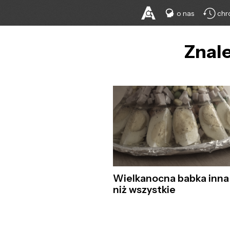
o nas
chr
Znale
Wielkanocna babka inna
niż wszystkie