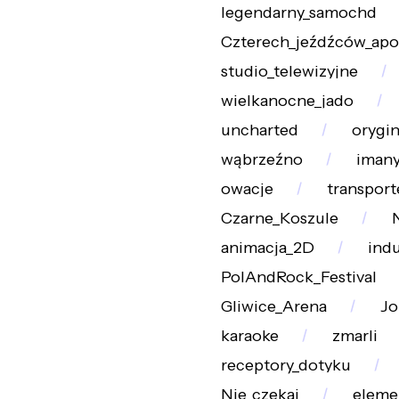
legendarny_samochd
Czterech_jeźdźców_apo
studio_telewizyjne
wielkanocne_jado
uncharted
orygi
wąbrzeźno
iman
owacje
transport
Czarne_Koszule
animacja_2D
indu
PolAndRock_Festival
Gliwice_Arena
Jo
karaoke
zmarli
receptory_dotyku
Nie_czekaj
eleme