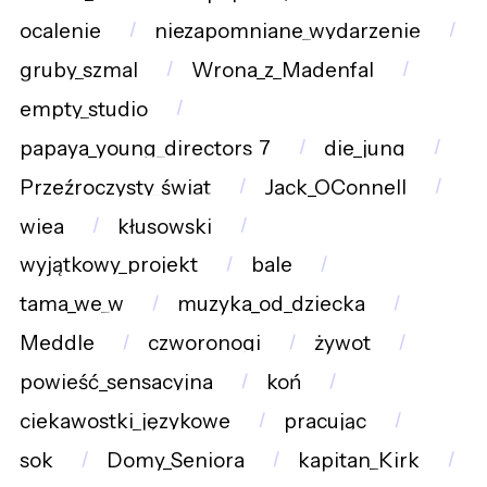
ocalenie
niezapomniane_wydarzenie
gruby_szmal
Wrona_z_Madenfal
empty_studio
papaya_young_directors_7
die_jung
Przeźroczysty_świat
Jack_OConnell
wiea
kłusowski
wyjątkowy_projekt
bale
tama_we_w
muzyka_od_dziecka
Meddle
czworonogi
żywot
powieść_sensacyjna
koń
ciekawostki_językowe
pracując
sok
Domy_Seniora
kapitan_Kirk