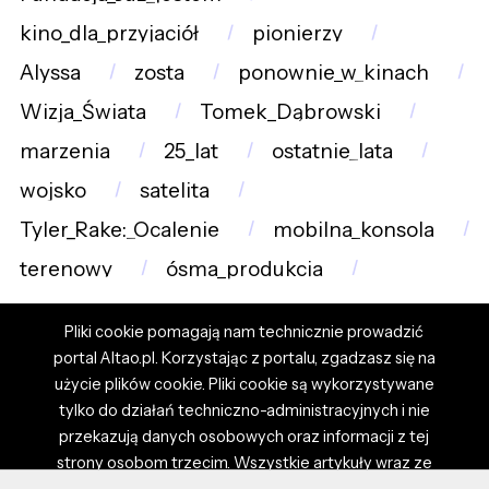
kino_dla_przyjaciół
pionierzy
Alyssa
zosta
ponownie_w_kinach
Wizja_Świata
Tomek_Dąbrowski
marzenia
25_lat
ostatnie_lata
wojsko
satelita
Tyler_Rake:_Ocalenie
mobilna_konsola
terenowy
ósma_produkcja
Pliki cookie pomagają nam technicznie prowadzić
portal Altao.pl. Korzystając z portalu, zgadzasz się na
użycie plików cookie. Pliki cookie są wykorzystywane
tylko do działań techniczno-administracyjnych i nie
przekazują danych osobowych oraz informacji z tej
strony osobom trzecim. Wszystkie artykuły wraz ze
zdjęciami i materiałami dostępnymi na portalu są