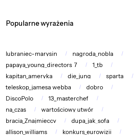
Popularne wyrażenia
lubraniec-marysin
nagroda_nobla
papaya_young_directors_7
1_tb
kapitan_ameryka
die_jung
sparta
teleskop_jamesa_webba
dobro
DiscoPolo
13_masterchef
na_czas
wartościowy_utwór
bracia_Znajmieccy
dupa_jak_sofa
allison_williams
konkurs_eurowizji