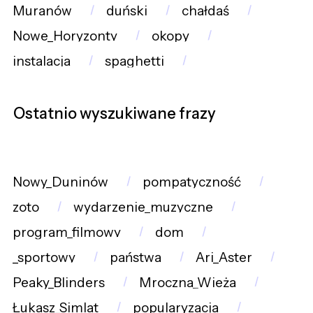
Muranów
duński
chałdaś
Nowe_Horyzonty
okopy
instalacja
spaghetti
Ostatnio wyszukiwane frazy
Nowy_Duninów
pompatyczność
zoto
wydarzenie_muzyczne
program_filmowy
dom
_sportowy
państwa
Ari_Aster
Peaky_Blinders
Mroczna_Wieża
Łukasz_Simlat
popularyzacja