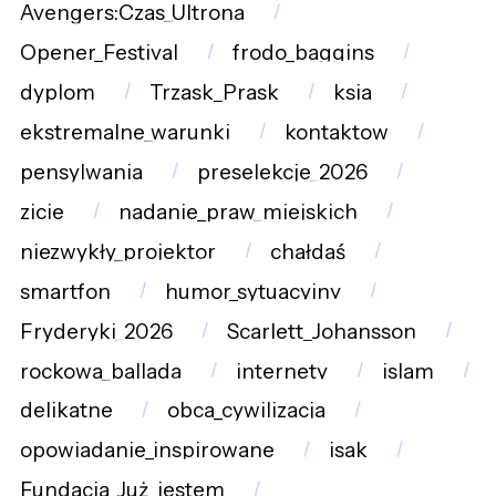
Avengers:Czas_Ultrona
Opener_Festival
frodo_baggins
dyplom
Trzask_Prask
ksia
ekstremalne_warunki
kontaktow
pensylwania
preselekcje_2026
zicie
nadanie_praw_miejskich
niezwykły_projektor
chałdaś
smartfon
humor_sytuacyjny
Fryderyki_2026
Scarlett_Johansson
rockowa_ballada
internety
islam
delikatne
obca_cywilizacja
opowiadanie_inspirowane
isak
Fundacja_Już_jestem