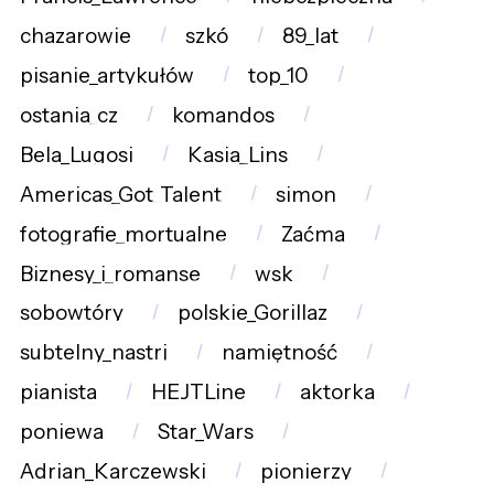
chazarowie
szkó
89_lat
pisanie_artykułów
top_10
ostania_cz
komandos
Bela_Lugosi
Kasia_Lins
Americas_Got_Talent
simon
fotografie_mortualne
Zaćma
Biznesy_i_romanse
wsk
sobowtóry
polskie_Gorillaz
subtelny_nastrj
namiętność
pianista
HEJTLine
aktorka
poniewa
Star_Wars
Adrian_Karczewski
pionierzy