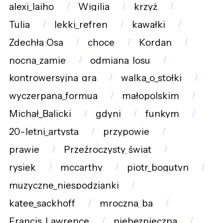
alexi_laiho
Wigilia
krzyż
Tulia
lekki_refren
kawałki
Zdechła_Osa
choce
Kordan
nocna_zamie
odmiana_losu
kontrowersyjna_gra
walka_o_stołki
wyczerpana_formua
małopolskim
Michał_Balicki
gdyni
funkym
20-letni_artysta
przypowie
prawie
Przeźroczysty_świat
rysiek
mccarthy
piotr_bogutyn
muzyczne_niespodzianki
katee_sackhoff
mroczna_ba
Francis_Lawrence
niebezpieczna