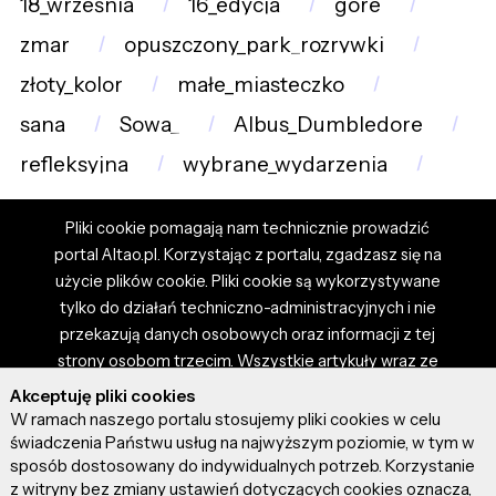
18_września
16_edycja
gore
zmar
opuszczony_park_rozrywki
złoty_kolor
małe_miasteczko
sana
Sowa_
Albus_Dumbledore
refleksyjna
wybrane_wydarzenia
Pliki cookie pomagają nam technicznie prowadzić
portal Altao.pl. Korzystając z portalu, zgadzasz się na
użycie plików cookie. Pliki cookie są wykorzystywane
tylko do działań techniczno-administracyjnych i nie
przekazują danych osobowych oraz informacji z tej
strony osobom trzecim. Wszystkie artykuły wraz ze
zdjęciami i materiałami dostępnymi na portalu są
Akceptuję pliki cookies
własnością użytkowników. Administrator i właściciel
W ramach naszego portalu stosujemy pliki cookies w celu
portalu nie ponosi odpowiedzialności za tresci
świadczenia Państwu usług na najwyższym poziomie, w tym w
sposób dostosowany do indywidualnych potrzeb. Korzystanie
prezentowane przez autorów artykułów. Dodając
z witryny bez zmiany ustawień dotyczących cookies oznacza,
artykuł, zgadzasz się z regulaminem portalu oraz