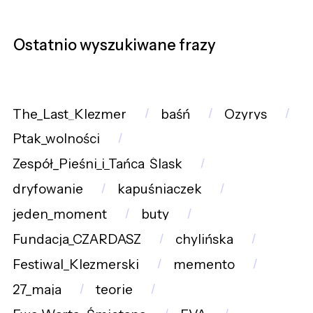
Ostatnio wyszukiwane frazy
The_Last_Klezmer
baśń
Ozyrys
Ptak_wolności
Zespół_Pieśni_i_Tańca_Śląsk
dryfowanie
kapuśniaczek
jeden_moment
buty
Fundacja_CZARDASZ
chylińska
Festiwal_Klezmerski
memento
27_maja
teorie