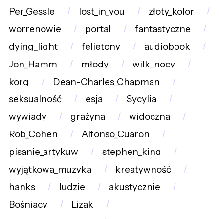
Per_Gessle
lost_in_you
złoty_kolor
worrenowie
portal
fantastyczne
dying_light
felietony
audiobook
Jon_Hamm
młody
wilk_nocy
korg
Dean-Charles_Chapman
seksualność
esja
Sycylia
wywiady
grażyna
widoczna
Rob_Cohen
Alfonso_Cuaron
pisanie_artykuw
stephen_king
wyjątkowa_muzyka
kreatywność
hanks
ludzie
akustycznie
Bośniacy
Lizak