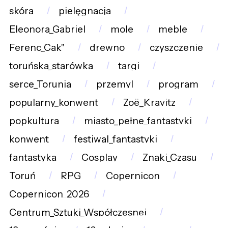
skóra
pielęgnacja
Eleonora_Gabriel
mole
meble
Ferenc_Cak"
drewno
czyszczenie
toruńska_starówka
targi
serce_Torunia
przemyl
program
popularny_konwent
Zoë_Kravitz
popkultura
miasto_pełne_fantastyki
konwent
festiwal_fantastyki
fantastyka
Cosplay
Znaki_Czasu
Toruń
RPG
Copernicon
Copernicon_2026
Centrum_Sztuki_Współczesnej