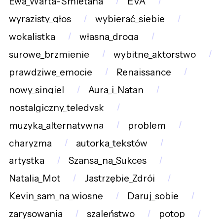
Ewa_Warta-Śmietana
EVA
wyrazisty_głos
wybierać_siebie
wokalistka
własna_droga
surowe_brzmienie
wybitne_aktorstwo
prawdziwe_emocje
Renaissance
nowy_singiel
Aura_i_Natan
nostalgiczny_teledysk
muzyka_alternatywna
problem
charyzma
autorka_tekstów
artystka
Szansa_na_Sukces
Natalia_Mot
Jastrzębie_Zdrój
Kevin_sam_na_wiosnę
Daruj_sobie
zarysowania
szaleństwo
potop