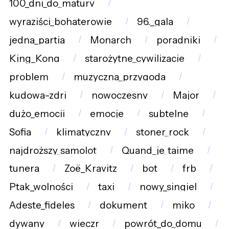
100_dni_do_matury
wyraziści_bohaterowie
96._gala
jedna_partia
Monarch
poradniki
King_Kong
starożytne_cywilizacje
problem
muzyczna_przygoda
kudowa-zdrj
nowoczesny
Major
dużo_emocji
emocje
subtelne
Sofia
klimatyczny
stoner_rock
najdroższy_samolot
Quand_je_taime
tunera
Zoë_Kravitz
bot
frb
Ptak_wolności
taxi
nowy_singiel
Adeste_fideles
dokument
miko
dywany
wieczr
powrót_do_domu