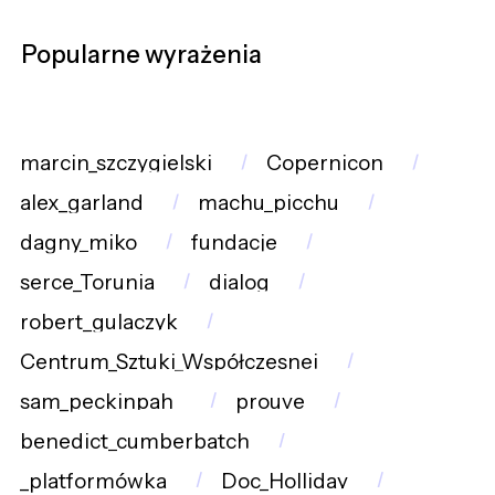
Popularne wyrażenia
marcin_szczygielski
Copernicon
alex_garland
machu_picchu
dagny_miko
fundacje
serce_Torunia
dialog
robert_gulaczyk
Centrum_Sztuki_Współczesnej
sam_peckinpah_
prouve
benedict_cumberbatch
_platformówka
Doc_Holliday