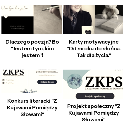
Dlaczego poezja? Bo
Karty motywacyjne
"Jestem tym, kim
"Od mroku do słońca.
jestem"!
Tak dla życia."
Konkurs literacki "Z
Projekt społeczny "Z
Kujawami Pomiędzy
Kujawami Pomiędzy
Słowami"
Słowami"