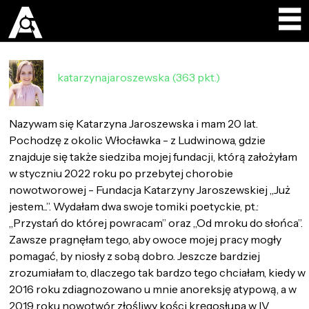
katarzynajaroszewska (363 pkt.)
Nazywam się Katarzyna Jaroszewska i mam 20 lat.
Pochodzę z okolic Włocławka - z Ludwinowa, gdzie
znajduje się także siedziba mojej fundacji, którą założyłam
w styczniu 2022 roku po przebytej chorobie
nowotworowej - Fundacja Katarzyny Jaroszewskiej „Już
jestem...”. Wydałam dwa swoje tomiki poetyckie, pt.:
„Przystań do której powracam” oraz „Od mroku do słońca”.
Zawsze pragnęłam tego, aby owoce mojej pracy mogły
pomagać, by niosły z sobą dobro. Jeszcze bardziej
zrozumiałam to, dlaczego tak bardzo tego chciałam, kiedy w
2016 roku zdiagnozowano u mnie anoreksję atypową, a w
2019 roku nowotwór złośliwy kości kręgosłupa w IV