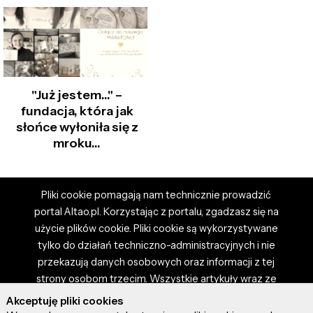
"Już jestem…" –
fundacja, która jak
słońce wyłoniła się z
mroku...
Pliki cookie pomagają nam technicznie prowadzić
portal Altao.pl. Korzystając z portalu, zgadzasz się na
użycie plików cookie. Pliki cookie są wykorzystywane
tylko do działań techniczno-administracyjnych i nie
przekazują danych osobowych oraz informacji z tej
strony osobom trzecim. Wszystkie artykuły wraz ze
zdjęciami i materiałami dostępnymi na portalu są
Akceptuję pliki cookies
własnością użytkowników. Administrator i właściciel