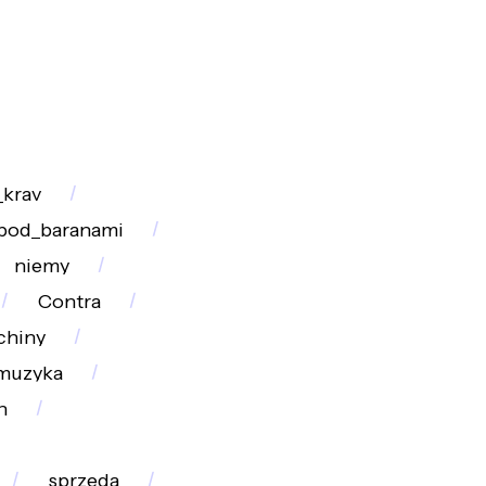
krav
pod_baranami
niemy
Contra
chiny
muzyka
h
sprzeda