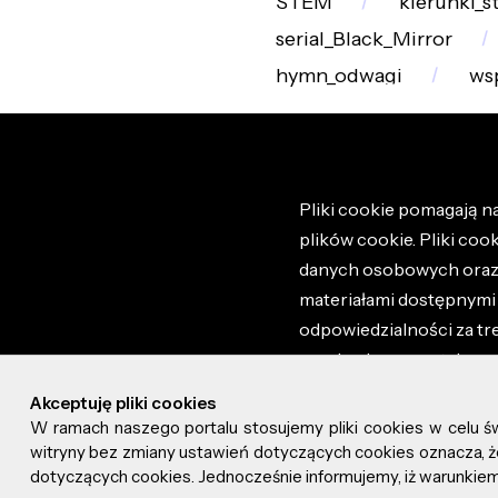
STEM
kierunki_s
serial_Black_Mirror
hymn_odwagi
ws
Pliki cookie pomagają na
plików cookie. Pliki coo
danych osobowych oraz i
materiałami dostępnymi 
odpowiedzialności za tr
regulaminem portalu ora
stronie altao.pl. Szczeg
Akceptuję pliki cookies
W ramach naszego portalu stosujemy pliki cookies w celu 
© 2026 altao.pl. Wszyst
witryny bez zmiany ustawień dotyczących cookies oznacza
dotyczących cookies. Jednocześnie informujemy, iż warunkiem 
0.055