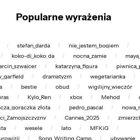
Popularne wyrażenia
stefan_darda
nie_jestem_bogiem
koko-di_koko_da
nocna_zamie
maya_
rcin_szwajcer
katarzyna_figura
piwnica_
_garfield
dramatyzm
wegetarianka
a
bestie
obud
wigilijny_wieczór
oras
Kylo_Ren
xbox
Mehod
cza_gorączka_złota
pedro_pascal
nowa_
ci_Zamojszczyzny
Cannes_2025
zmierzc
sta
wesele
lato
MFKiG
urowizji
Song_Writing_Camp
ubywanie