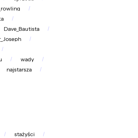
._rowling
ka
Dave_Bautista
r_Joseph
u
wady
najstarsza
stażyści