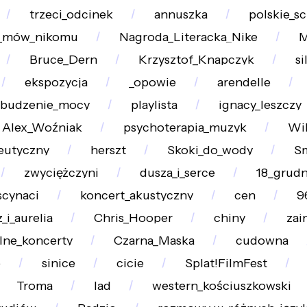
trzeci_odcinek
annuszka
polskie_sc
e_mów_nikomu
Nagroda_Literacka_Nike
M
Bruce_Dern
Krzysztof_Knapczyk
si
ekspozycja
_opowie
arendelle
ebudzenie_mocy
playlista
ignacy_leszczy
Alex_Woźniak
psychoterapia_muzyk
Wi
eutyczny
herszt
Skoki_do_wody
S
zwyciężczyni
dusza_i_serce
18_grudn
scynaci
koncert_akustyczny
cen
9
_i_aurelia
Chris_Hooper
chiny
zai
lne_koncerty
Czarna_Maska
cudowna
e
sinice
cicie
Splat!FilmFest
Troma
lad
western_kościuszkowski