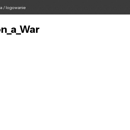
ga / logowanie
on_a_War