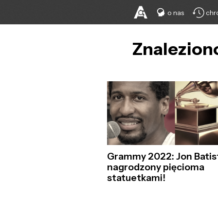
o nas
chr
Znaleziono
Grammy 2022: Jon Batis
nagrodzony pięcioma
statuetkami!