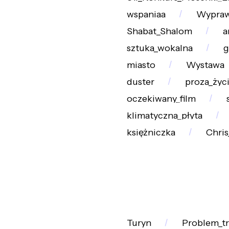
wspaniaa
Wypraw
Shabat_Shalom
a
sztuka_wokalna
g
miasto
Wystawa
duster
proza_życ
oczekiwany_film
klimatyczna_płyta
księżniczka
Chri
Turyn
Problem_tr