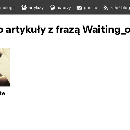
onologia
artykuły
autorzy
poczta
załóż blo
 artykuły z frazą Waiting_
te