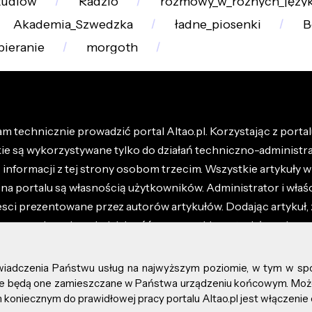
tudiów
Radzio
rozmowy_w_różnych_języ
Akademia_Szwedzka
ładne_piosenki
B
pieranie
morgoth
m technicznie prowadzić portal Altao.pl. Korzystając z portalu
kie są wykorzystywane tylko do działań techniczno-administra
nformacji z tej strony osobom trzecim. Wszystkie artykuły wr
na portalu są własnością użytkowników. Administrator i właśc
esci prezentowane przez autorów artykułów. Dodając artykuł, 
z ponosisz odpowiedzialność za wszystkie materiały umieszc
óły dostępne w regulaminie portalu.
świadczenia Państwu usług na najwyższym poziomie, w tym w sp
kie prawa zastrzeżone.
, że będą one zamieszczane w Państwa urządzeniu końcowym. M
koniecznym do prawidłowej pracy portalu Altao.pl jest włączenie 