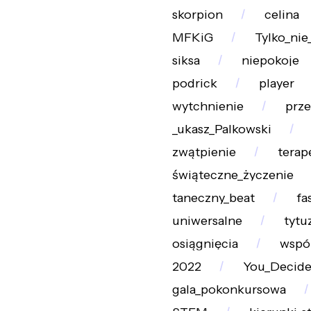
skorpion
celina
MFKiG
Tylko_ni
siksa
niepokoje
podrick
player
wytchnienie
prz
_ukasz_Palkowski
zwątpienie
terap
świąteczne_życzenie
taneczny_beat
fa
uniwersalne
tytuz
osiągnięcia
wspó
2022
You_Decid
gala_pokonkursowa