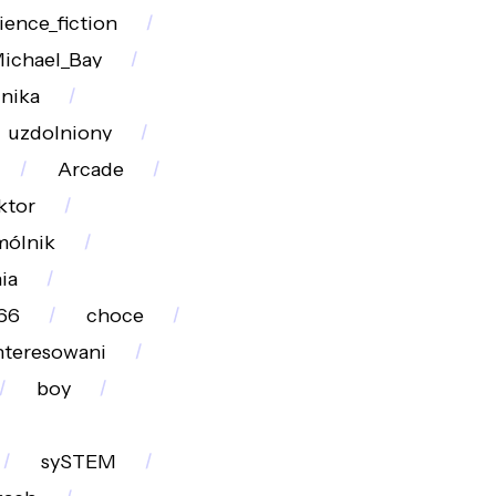
ience_fiction
ichael_Bay
lnika
uzdolniony
Arcade
ktor
mólnik
ia
66
choce
nteresowani
boy
sySTEM