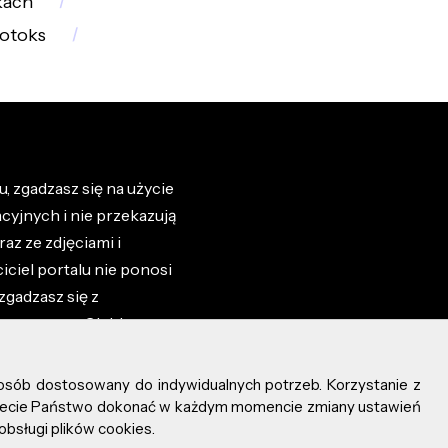
kach
otoks
, zgadzasz się na użycie
cyjnych i nie przekazują
az ze zdjęciami i
iciel portalu nie ponosi
zgadzasz się z
zone przez Ciebie na
osób dostosowany do indywidualnych potrzeb. Korzystanie z
ożecie Państwo dokonać w każdym momencie zmiany ustawień
obsługi plików cookies.