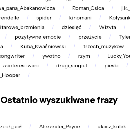
a_pana_Abakanowicza
Roman_Osica
j.k
rendelle
spider
kinomani
Kołysan
itarowe_brzmienia
dziesięć
Wizyta
pozytywne_emocje
przeżycie
Tyle
ia
Kuba_Kwaśniewski
trzech_muzyków
songwriter
ywotno
rzym
Lucky_Yo
zainteresowani
drugi_singiel
pieski
s_Hooper
Ostatnio wyszukiwane frazy
zech_ciał
Alexander_Payne
ukasz_kulak