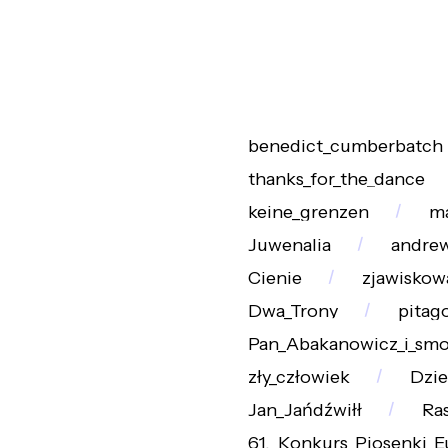
benedict_cumberbatch
thanks_for_the_dance
keine_grenzen
ma
Juwenalia
andrew
Cienie
zjawiskow
Dwa_Trony
pitag
Pan_Abakanowicz_i_smo
zły_człowiek
Dzie
Jan_Jańdźwiłł
Ra
61._Konkurs_Piosenki_E