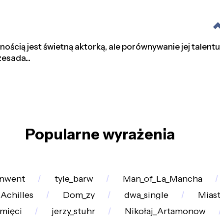
ścią jest świetną aktorką, ale porównywanie jej talentu
zesada...
Popularne wyrażenia
nwent
tyle_barw
Man_of_La_Mancha
Achilles
Dom_zy
dwa_single
Mias
mięci
jerzy_stuhr
Nikołaj_Artamonow