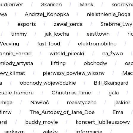
audioriver
Skansen
Mank
koordyn
twa
Andrzej_Konopka
nieistnienie_Boga
esports
zawał_serca
Srebrne_Lwy
timmy
jak_kocha
easttown
ri
Weaving
fast_food
elektromobilno
onnie_Ferrari
witold_pilecki
na_żywo
młody_artysta
lifting
obchodw
os
wy_klimat
pierwszy_powiew_wiosny
Mac
a
obchody_wojewódzkie
Bill_Skarsgard
zucie_humoru
Christmas_Time
gala
rmiga
Nawłoć
realistyczne
jaskier
filmw
The_Autopsy_of_Jane_Doe
Ema
ersi
buddy_movie
koncert_jubileuszowy
sarkazm
zależy
informacje