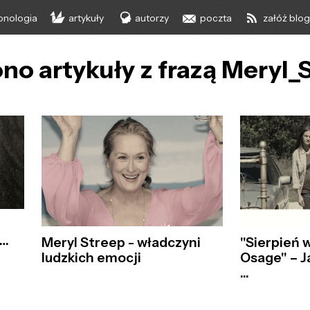
onologia
artykuły
autorzy
poczta
załóż blo
no artykuły z frazą Meryl_
r…
Meryl Streep - władczyni
"Sierpień 
ludzkich emocji
Osage" – J
...