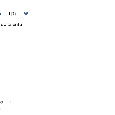
1
(7)
 do talentu
to