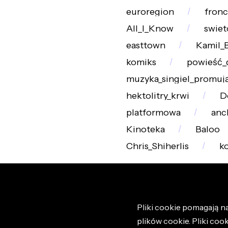
euroregion
fronc
All_I_Know
swiet
easttown
Kamil_
komiks
powieść_
muzyka_singiel_promuj
hektolitry_krwi
D
platformowa
anc
Kinoteka
Baloo
Chris_Shiherlis
k
Pliki cookie pomagają na
plików cookie. Pliki coo