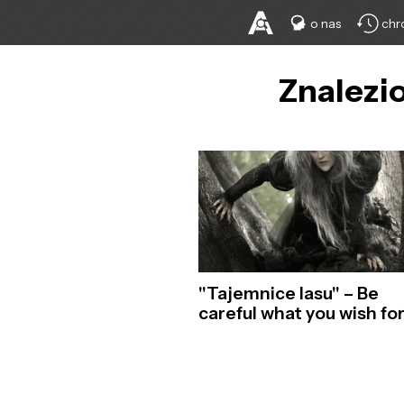
o nas
chr
Znalezio
"Tajemnice lasu" – Be
careful what you wish fo