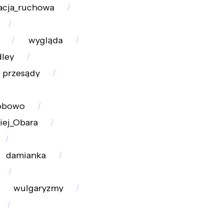
acja_ruchowa
wygląda
dley
przesądy
obowo
iej_Obara
damianka
wulgaryzmy