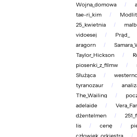
Wojna_domowa
tae-ri_kim
Modli
25_kwietnia
malb
vidoesej
Prąd_
aragorn
Samara_
Taylor_Hickson
R
piosenki_z_filmw
Służąca
westerno
tyranozaur
analiz
The_Wailing
poc
adelaide
Vera_Fa
dżentelmen
251_
lis
cenę
pi
człowiek_orkiestra