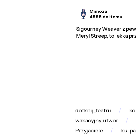
Mimoza
4998 dni temu
Sigourney Weaver z pewno
Meryl Streep, to lekka pr
dotknij_teatru
ko
wakacyjny_utwór
Przyjaciele
ku_pa