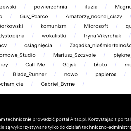
zewski
powierzchnia
iluzja
Magnu
o
Guy_Pearce
Amatorzy_nocnej_ciszy
Borkowski
komunizm
Microsoft
q
dystopijna
wokalistki
Iryna_Vikyrchak
ący
osiągnięcia
Zagadka_nieśmiertelnośc
omowe_Studio
Mariusz_Szczygie
piękne
hey
Call_Me
Gójsk
błoto
mu
Blade_Runner
nowo
papieros
ocham_cię
Gabriel_Byrne
m technicznie prowadzić portal Altao.pl. Korzystając z portalu
kie są wykorzystywane tylko do działań techniczno-administra