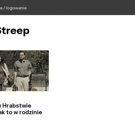
ga / logowanie
Streep
w Hrabstwie
ak to w rodzinie