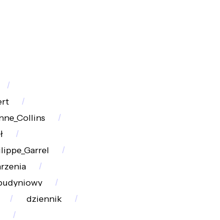
rt
nne_Collins
ł
lippe_Garrel
arzenia
budyniowy
dziennik