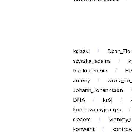
książki
Dean_Fle
szyszka_jadalna
k
blaski_i_cienie
Hi
anteny
wrota_do_
Johann_Johannsson
DNA
król
kontrowersyjna_gra
siedem
Monkey_D
konwent
kontrow