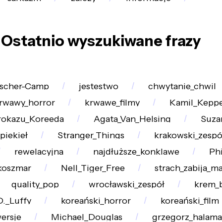
Ostatnio wyszukiwane frazy
ischer-Camp
jestestwo
chwytanie_chwil
rwawy_horror
krwawe_filmy
Kamil_Keppe
rokazu_Koreeda
Agata_Van_Helsing
Suza
piekieł
Stranger_Things
krakowski_zespó
rewelacyjna
najdłuższe_konklawe
Phi
koszmar
Nell_Tiger_Free
strach_zabija_m
quality_pop
wrocławski_zespół
krem_
._Luffy
koreański_horror
koreański_film
ersje
Michael_Douglas
grzegorz_halama