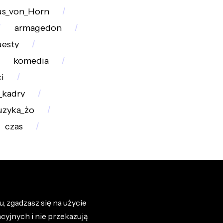
s_von_Horn
armagedon
uesty
komedia
i
_kadry
zyka_żo
czas
, zgadzasz się na użycie
cyjnych i nie przekazują