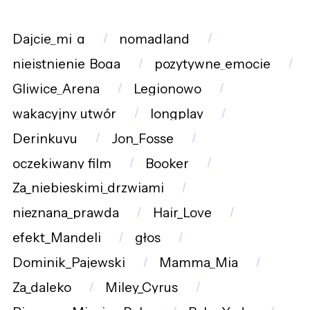
Dajcie_mi_g
nomadland
nieistnienie_Boga
pozytywne_emocje
Gliwice_Arena
Legionowo
wakacyjny_utwór
longplay
Derinkuyu
Jon_Fosse
oczekiwany_film
Booker
Za_niebieskimi_drzwiami
nieznana_prawda
Hair_Love
efekt_Mandeli
głos
Dominik_Pajewski
Mamma_Mia
Za_daleko
Miley_Cyrus