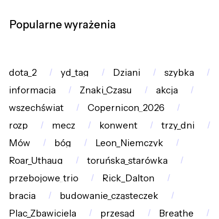
Popularne wyrażenia
dota_2
yd_tag
Dziani
szybka
informacja
Znaki_Czasu
akcja
wszechświat
Copernicon_2026
rozp
mecz
konwent
trzy_dni
Mów
bóg
Leon_Niemczyk
Roar_Uthaug
toruńska_starówka
przebojowe_trio
Rick_Dalton
bracia
budowanie_cząsteczek
Plac_Zbawiciela
przesąd
Breathe