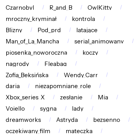
Czarnobyl
R_and_B
OwlKitty
mroczny_kryminał
kontrola
Blizny
Pod_prd
latające
Man_of_La_Mancha
serial_animowany
piosenka_noworoczna
koczy
nagrody
Fleabag
Zofia_Beksińska
Wendy_Carr
daria
niezapomniane_role
Xbox_series_X
zesłanie
Mia
Voiello
sygna
lady
dreamworks
Astryda
bezsenno
oczekiwany_film
mateczka