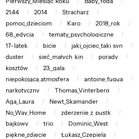
Pierwszy_Miesiąc_Roku
Baby_Yoda
21.44
2014
Stracharz
pomoc_dzieciom
Karo
2018_rok
68._edycja
tematy_psychologiczne
17-latek
bicie
jaki_ojciec_taki_syn
duster
sieć_małych_kin
porady
kosztów
23._gala
niepokojąca_atmosfera
antoine_fuqua
narkotyczny
Thomas_Vinterberg
Aga_Laura
Newt_Skamander
No_Way_Home
zderzenie_z_pustk
bajkowy
trio
Dominic_West
piękne_zdjęcie
Łukasz_Czepiela