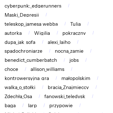
cyberpunk:_edgerunners
Maski_Depresji
teleskop_jamesa_webba
Tulia
autorka
Wigilia
pokraczny
dupa_jak_sofa
alexi_laiho
spadochroniarze
nocna_zamie
benedict_cumberbatch
jobs
choce
allison_williams
kontrowersyjna_gra
małopolskim
walka_o_stołki
bracia_Znajmieccy
Zdechła_Osa
fanowski_teledysk
baga
larp
przypowie