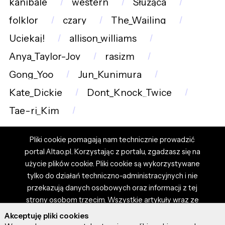
kanibale
western
Służąca
folklor
czary
The_Wailing
Uciekaj!
allison_williams
Anya_Taylor-Joy
rasizm
Gong_Yoo
Jun_Kunimura
Kate_Dickie
Dont_Knock_Twice
Tae-ri_Kim
Pliki cookie pomagają nam technicznie prowadzić
portal Altao.pl. Korzystając z portalu, zgadzasz się na
użycie plików cookie. Pliki cookie są wykorzystywane
tylko do działań techniczno-administracyjnych i nie
przekazują danych osobowych oraz informacji z tej
strony osobom trzecim. Wszystkie artykuły wraz ze
zdjęciami i materiałami dostępnymi na portalu są
Akceptuję pliki cookies
własnością użytkowników. Administrator i właściciel