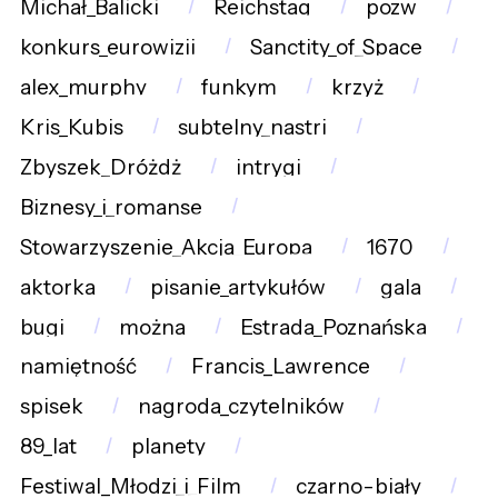
Michał_Balicki
Reichstag
pozw
konkurs_eurowizji
Sanctity_of_Space
alex_murphy
funkym
krzyż
Kris_Kubis
subtelny_nastrj
Zbyszek_Dróżdż
intrygi
Biznesy_i_romanse
Stowarzyszenie_Akcja_Europa
1670
aktorka
pisanie_artykułów
gala
bugi
można
Estrada_Poznańska
namiętność
Francis_Lawrence
spisek
nagroda_czytelników
89_lat
planety
Festiwal_Młodzi_i_Film
czarno-biały