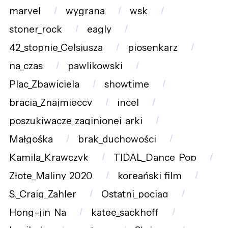
marvel
wygrana
wsk
stoner_rock
eagly
42_stopnie_Celsjusza
piosenkarz
na_czas
pawlikowski
Plac_Zbawiciela
showtime
bracia_Znajmieccy
incel
poszukiwacze_zaginionej_arki
Małgośka
brak_duchowości
Kamila_Krawczyk
TIDAL_Dance_Pop
Złote_Maliny_2020
koreański_film
S._Craig_Zahler
Ostatni_pociąg
Hong-jin_Na
katee_sackhoff