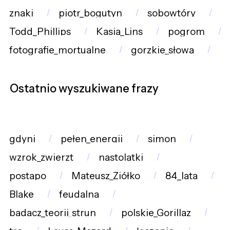
znaki
piotr_bogutyn
sobowtóry
Todd_Phillips
Kasia_Lins
pogrom
fotografie_mortualne
gorzkie_słowa
Ostatnio wyszukiwane frazy
gdyni
pełen_energii
simon
wzrok_zwierzt
nastolatki
postapo
Mateusz_Ziółko
84_lata
Blake
feudalna
badacz_teorii_strun
polskie_Gorillaz