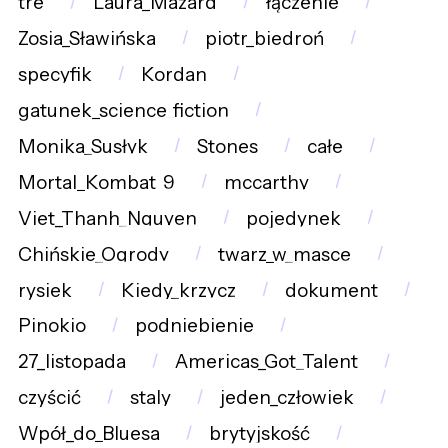
tre
Laura_Mazard
łączenie
Zosia_Sławińska
piotr_biedroń
specyfik
Kordan
gatunek_science_fiction
Monika_Susłyk
Stones
całe
Mortal_Kombat_9
mccarthy
Viet_Thanh_Nguyen
pojedynek
Chińskie_Ogrody
twarz_w_masce
rysiek
Kiedy_krzycz
dokument
Pinokio
podniebienie
27_listopada
Americas_Got_Talent
czyścić
staly
jeden_człowiek
Wpół_do_Bluesa
brytyjskość