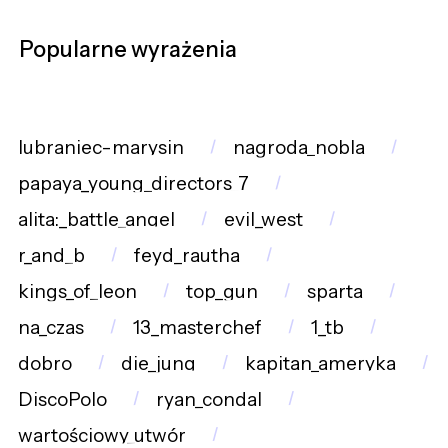
Popularne wyrażenia
lubraniec-marysin
nagroda_nobla
papaya_young_directors_7
alita:_battle_angel
evil_west
r_and_b
feyd_rautha
kings_of_leon
top_gun
sparta
na_czas
13_masterchef
1_tb
dobro
die_jung
kapitan_ameryka
DiscoPolo
ryan_condal
wartościowy_utwór