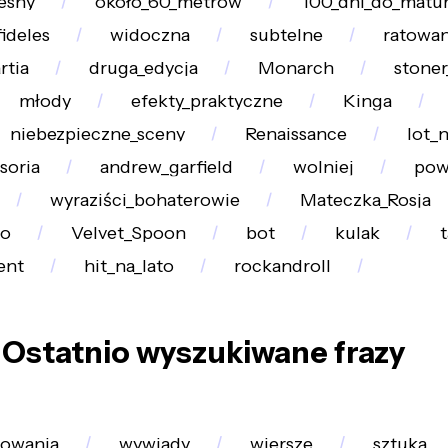
esny
około_60_metrów
100_dni_do_matu
ideles
widoczna
subtelne
ratowan
rtia
druga_edycja
Monarch
stoner
młody
efekty_praktyczne
Kinga
niebezpieczne_sceny
Renaissance
lot_
soria
andrew_garfield
wolniej
pow
wyraziści_bohaterowie
Mateczka_Rosja
so
Velvet_Spoon
bot
kulak
t
ent
hit_na_lato
rockandroll
Ostatnio wyszukiwane frazy
sowania
wywiady
wiersze
sztuka