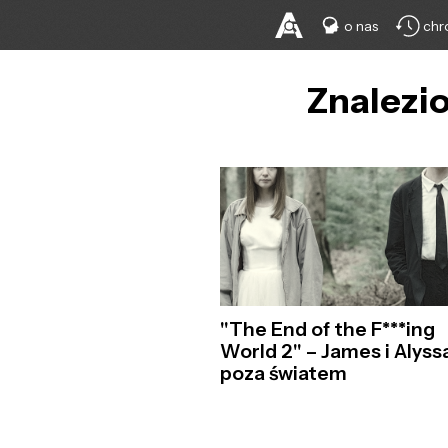
o nas
chr
Znalezio
"The End of the F***ing
World 2" – James i Alyss
poza światem