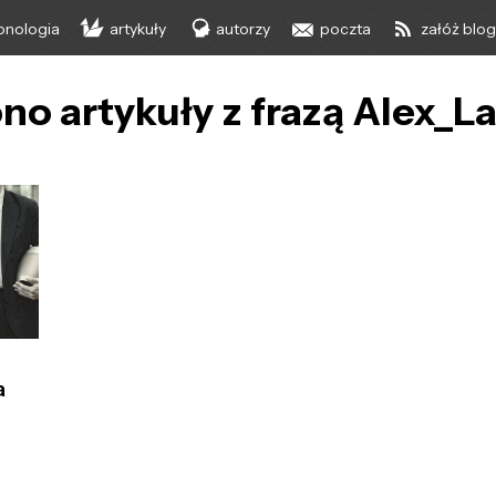
onologia
artykuły
autorzy
poczta
załóż blo
no artykuły z frazą Alex_L
a