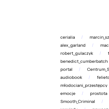
cerialia
marcin_sz
alex_garland
mac
robert_gulaczyk
benedict_cumberbatch
portal
Centrum_S
audiobook
feliet
młodociani_przestępcy
emocje
prostota
Smooth_Criminal