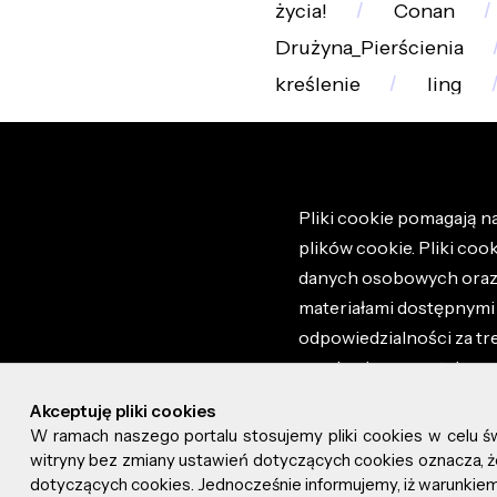
życia!
Conan
Drużyna_Pierścienia
kreślenie
ling
Pliki cookie pomagają na
plików cookie. Pliki coo
danych osobowych oraz i
materiałami dostępnymi 
odpowiedzialności za tr
regulaminem portalu ora
stronie altao.pl. Szczeg
Akceptuję pliki cookies
W ramach naszego portalu stosujemy pliki cookies w celu 
© 2026 altao.pl. Wszyst
witryny bez zmiany ustawień dotyczących cookies oznacza
dotyczących cookies. Jednocześnie informujemy, iż warunkiem 
0.046