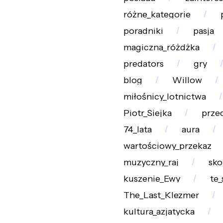
różne_kategorie
poradniki
pasja
magiczna_różdżka
predators
gry
blog
Willow
miłośnicy_lotnictwa
Piotr_Siejka
prze
74_lata
aura
wartościowy_przekaz
muzyczny_raj
sk
kuszenie_Ewy
te
The_Last_Klezmer
kultura_azjatycka