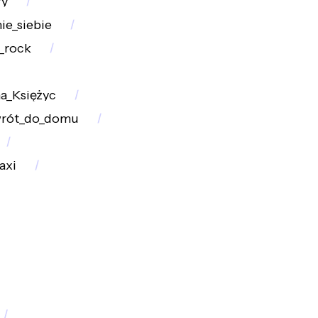
ry
ie_siebie
_rock
na_Księżyc
rót_do_domu
axi