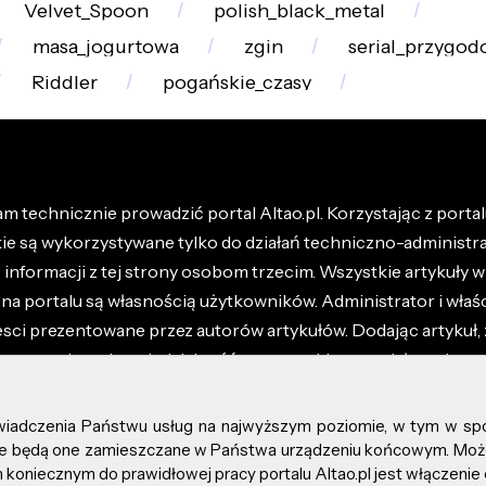
Velvet_Spoon
polish_black_metal
masa_jogurtowa
zgin
serial_przygo
Riddler
pogańskie_czasy
m technicznie prowadzić portal Altao.pl. Korzystając z portalu
kie są wykorzystywane tylko do działań techniczno-administra
nformacji z tej strony osobom trzecim. Wszystkie artykuły wr
na portalu są własnością użytkowników. Administrator i właśc
esci prezentowane przez autorów artykułów. Dodając artykuł, 
z ponosisz odpowiedzialność za wszystkie materiały umieszc
óły dostępne w regulaminie portalu.
świadczenia Państwu usług na najwyższym poziomie, w tym w sp
kie prawa zastrzeżone.
, że będą one zamieszczane w Państwa urządzeniu końcowym. M
koniecznym do prawidłowej pracy portalu Altao.pl jest włączenie 