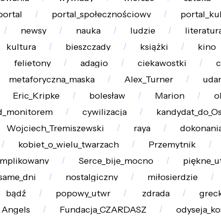
portal
portal_społecznościowy
portal_ku
newsy
nauka
ludzie
literatur
kultura
bieszczady
książki
kino
felietony
adagio
ciekawostki
c
metaforyczna_maska
Alex_Turner
udan
Eric_Kripke
bolesław
Marion
o
d_monitorem
cywilizacja
kandydat_do_Os
Wojciech_Tremiszewski
raya
dokonani
kobiet_o_wielu_twarzach
Przemytnik
omplikowany
Serce_bije_mocno
piękne_u
_same_dni
nostalgiczny
miłosierdzie
bądź
popowy_utwr
zdrada
grec
Angels
Fundacja_CZARDASZ
odyseja_k