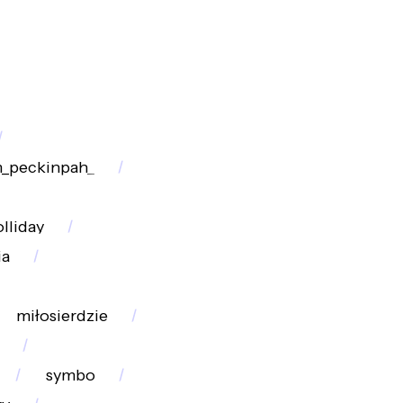
_peckinpah_
lliday
ia
miłosierdzie
symbo