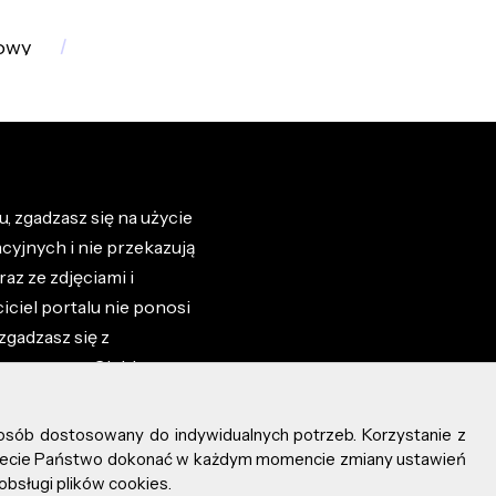
dowy
, zgadzasz się na użycie
cyjnych i nie przekazują
az ze zdjęciami i
iciel portalu nie ponosi
zgadzasz się z
zone przez Ciebie na
osób dostosowany do indywidualnych potrzeb. Korzystanie z
ożecie Państwo dokonać w każdym momencie zmiany ustawień
obsługi plików cookies.