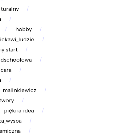
lturalny
a
hobby
iekawi_ludzie
y_start
ldschoolowa
cara
a
malinkiewicz
twory
piękna_idea
ka_wyspa
osmiczna