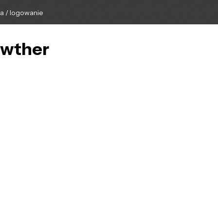
ga / logowanie
awther