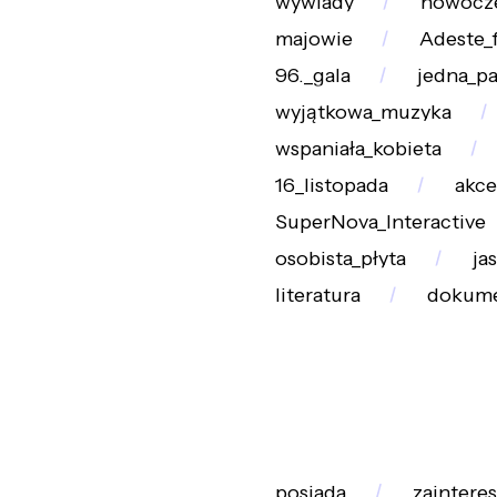
wywiady
nowocz
majowie
Adeste_f
96._gala
jedna_pa
wyjątkowa_muzyka
wspaniała_kobieta
16_listopada
akce
SuperNova_Interactive
osobista_płyta
ja
literatura
dokum
posiada
zaintere