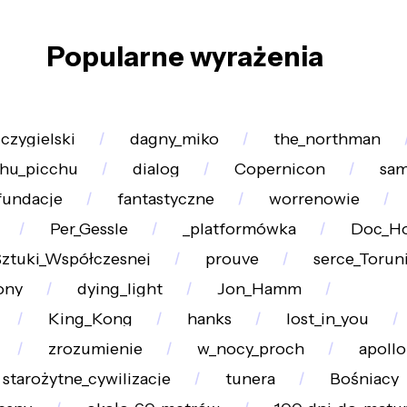
Popularne wyrażenia
czygielski
dagny_miko
the_northman
hu_picchu
dialog
Copernicon
sam
fundacje
fantastyczne
worrenowie
Per_Gessle
_platformówka
Doc_Ho
ztuki_Współczesnej
prouve
serce_Torun
ony
dying_light
Jon_Hamm
King_Kong
hanks
lost_in_you
zrozumienie
w_nocy_proch
apollo
starożytne_cywilizacje
tunera
Bośniacy