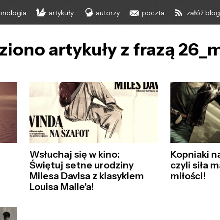
onologia
artykuły
autorzy
poczta
załóż blo
ziono artykuły z frazą 26_
Wsłuchaj się w kino:
Kopniaki na
Świętuj setne urodziny
czyli siła 
Milesa Davisa z klasykiem
miłości!
Louisa Malle’a!