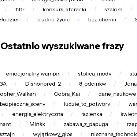
filtr
konkurs_literacki
szalom
złodziei
trudne_życie
bez_chemii
Ostatnio wyszukiwane frazy
emocjonalny_wampir
stolica_mody
sta
GA
Dishonored_2
8_odcinkw
Jona
topher_Walken
Cobra_Kai
dane_naukowe
ebezpieczne_sceny
ludzie_to_potwory
war
energia_elektryczna
łazienka
świetn
nant
Mińśk
zabawa_z_papugą
rze
sztajn
wyjątkowy_głos
nieznana_technol