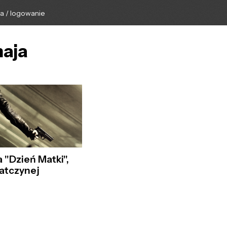
ga / logowanie
maja
 "Dzień Matki",
matczynej