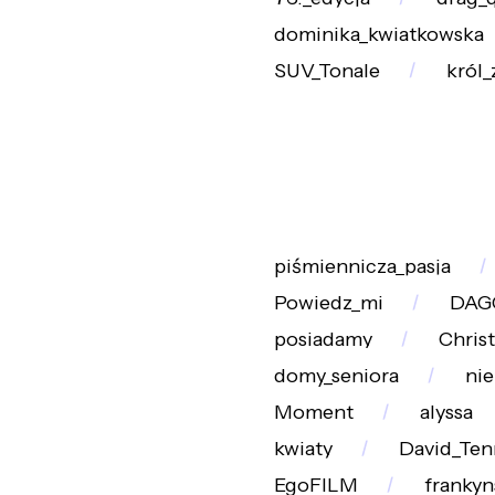
dominika_kwiatkowska
SUV_Tonale
król_
piśmiennicza_pasja
Powiedz_mi
DAG
posiadamy
Chris
domy_seniora
ni
Moment
alyssa
kwiaty
David_Ten
EgoFILM
frankyn