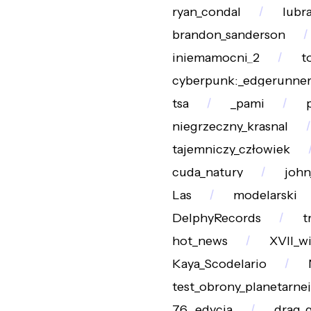
ryan_condal
lubr
brandon_sanderson
iniemamocni_2
t
cyberpunk:_edgerunner
tsa
_pami
niegrzeczny_krasnal
tajemniczy_człowiek
cuda_natury
john
Las
modelarski
DelphyRecords
t
hot_news
XVII_w
Kaya_Scodelario
test_obrony_planetarnej
76._edycja
drag_