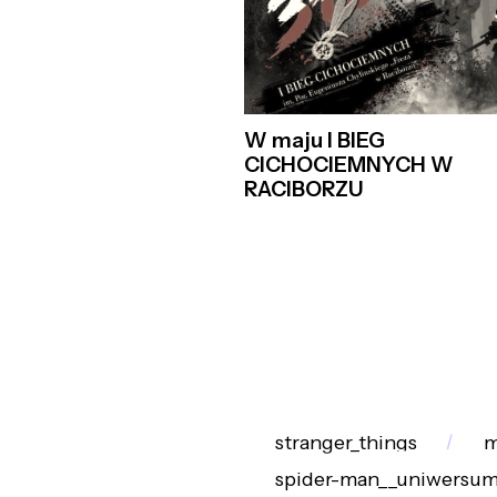
W maju I BIEG
CICHOCIEMNYCH W
RACIBORZU
stranger_things
m
spider-man__uniwersu