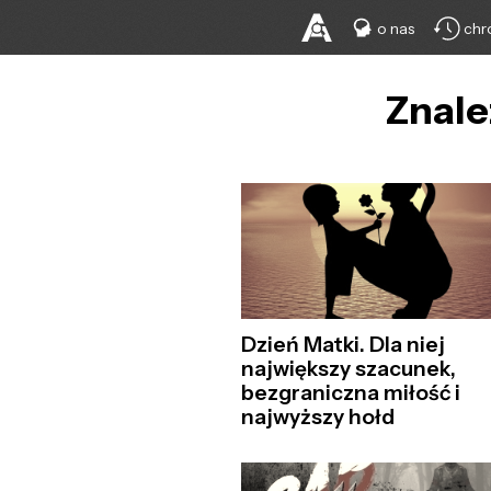
o nas
chr
Znale
Dzień Matki. Dla niej
największy szacunek,
bezgraniczna miłość i
najwyższy hołd