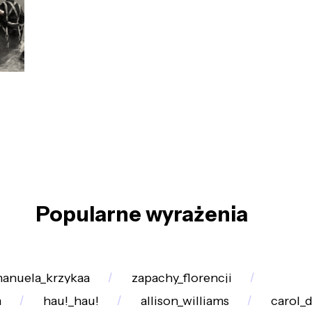
Popularne wyrażenia
anuela_krzykaa
zapachy_florencji
m
hau!_hau!
allison_williams
carol_