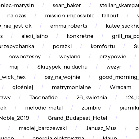
aniec-marysin
sean_baker
stellan_skarsga
na_czas
mission_impossible_-_fallout
o_nie_jest_ok
emma_roberts
katee_sackho
s
alexi_laiho
konkretne
grill_na_p
przepychanka
porażki
komfortu
S
nowoczesny
weyland
przypowie
maj
Skrzypek_na_dachu
wezyr
_wick_hex
psy_na_wojnie
good_morning
głośniej
matrymonialne
Wracam
rawy
Taconafide
26_kwietnia
124_l
iek
melodic_metal
zombie
piernik
Noble_2019
Grand_Budapest_Hotel
maciej_barczewski
Janusz_Mus
p
queen
energia_elektryczna
klaun