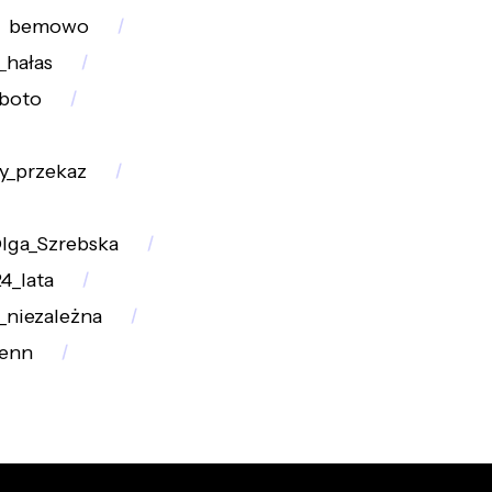
bemowo
_hałas
boto
y_przekaz
lga_Szrebska
24_lata
_niezależna
enn