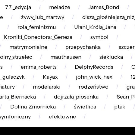
77._edycja
meladze
James_Bond
le
żywy_lub_martwy
cisza_głośniejsza_niż
rola_feminizmu
Ułani_Króla_Jana
Kroniki_Conectora:_Geneza
symbol
matrymonialne
przepychanka
szczer
olny_strzelec
mauthausen
sieklucka
s
emma_roberts
DelphyRecords
O
t_gulaczyk
Kayax
john_wick_hex
1
natury
modelarski
rodzeństwo
gra
rta_Biernacka
dojrzała_piosenka
Sean_P
Dolina_Zmornicka
świetlica
ptak
symfoniczny
efektowne