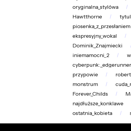
oryginalna_stylówa
Hawtthorne
tytu
piosenka_z_przesłaniem
ekspresyjny_wokal
Dominik_Znajmiecki
iniemamocni_2
w
cyberpunk:_edgerunner
przypowie
rober
monstrum
cuda_
Forever_Childs
Ma
najdłuższe_konklawe
ostatnia_kobieta