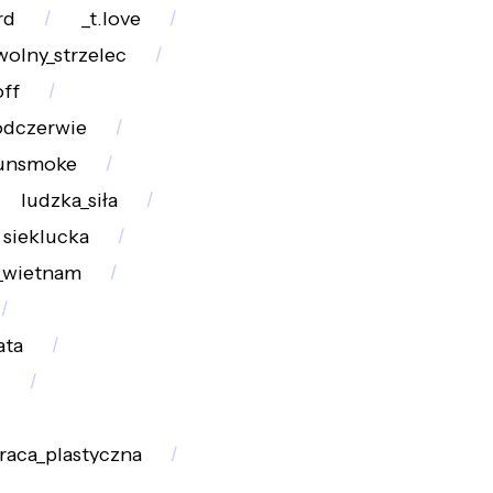
rd
_t.love
wolny_strzelec
ff
odczerwie
unsmoke
ludzka_siła
sieklucka
_wietnam
ata
i
raca_plastyczna