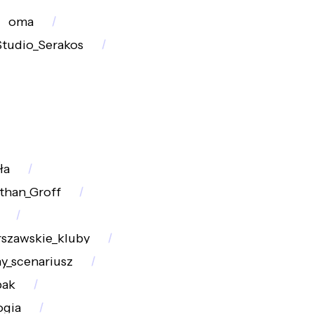
oma
Studio_Serakos
ła
than_Groff
szawskie_kluby
y_scenariusz
pak
ogia