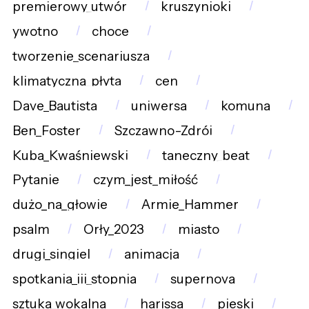
premierowy_utwór
kruszynioki
ywotno
choce
tworzenie_scenariusza
klimatyczna_płyta
cen
Dave_Bautista
uniwersa
komuna
Ben_Foster
Szczawno-Zdrój
Kuba_Kwaśniewski
taneczny_beat
Pytanie
czym_jest_miłość
dużo_na_głowie
Armie_Hammer
psalm
Orły_2023
miasto
drugi_singiel
animacja
spotkania_iii_stopnia
supernova
sztuka_wokalna
harissa
pieski