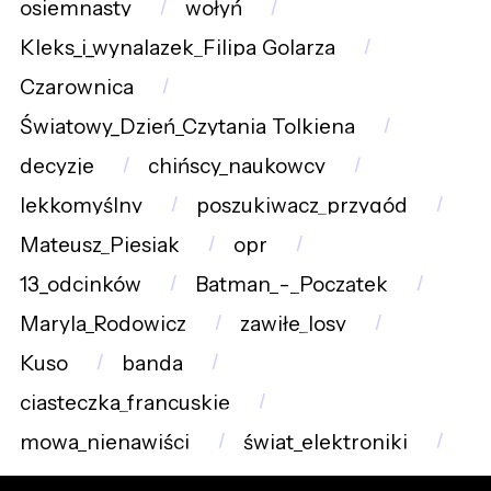
osiemnasty
wołyń
Kleks_i_wynalazek_Filipa_Golarza
Czarownica
Światowy_Dzień_Czytania_Tolkiena
decyzje
chińscy_naukowcy
lekkomyślny
poszukiwacz_przygód
Mateusz_Piesiak
opr
13_odcinków
Batman_-_Początek
Maryla_Rodowicz
zawiłe_losy
Kuso
banda
ciasteczka_francuskie
mowa_nienawiści
świat_elektroniki