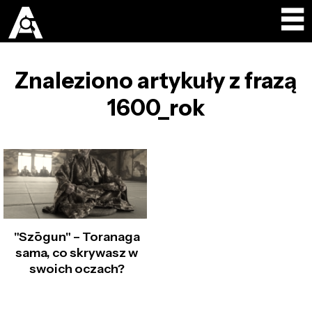
Znaleziono artykuły z frazą
1600_rok
"Szōgun" – Toranaga
sama, co skrywasz w
swoich oczach?