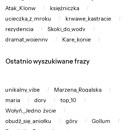
Atak_Klonw
księżniczka
ucieczka_z_mroku
krwawe_kastracje
rezydencja
Skoki_do_wody
dramat_wojenny
Kare_konie
Ostatnio wyszukiwane frazy
unikalny_vibe
Marzena_Rogalska
maria
dory
top_10
Wołyń._Jedno_życie
obudź_się_aniołku
góry
Gollum