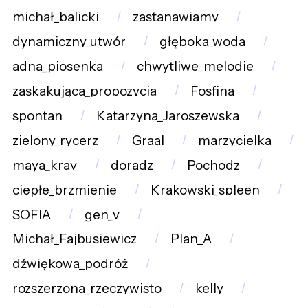
michał_balicki
zastanawiamy
dynamiczny_utwór
głęboka_woda
adna_piosenka
chwytliwe_melodie
zaskakująca_propozycja
Fosfina
spontan
Katarzyna_Jaroszewska
zielony_rycerz
Graal
marzycielka
maya_krav
doradz
Pochodz
ciepłe_brzmienie
Krakowski_spleen
SOFIA
gen_v
Michał_Fajbusiewicz
Plan_A
dźwiękowa_podróż
rozszerzona_rzeczywisto
kelly