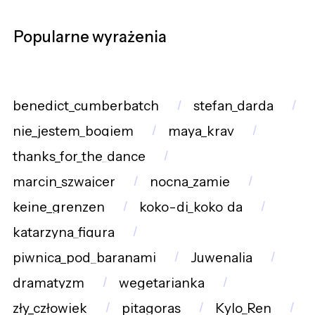
Popularne wyrażenia
benedict_cumberbatch
stefan_darda
nie_jestem_bogiem
maya_krav
thanks_for_the_dance
marcin_szwajcer
nocna_zamie
keine_grenzen
koko-di_koko_da
katarzyna_figura
piwnica_pod_baranami
Juwenalia
dramatyzm
wegetarianka
zły_człowiek
pitagoras
Kylo_Ren