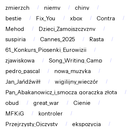
zmierzch
niemy
chiny
bestie
Fix_You
xbox
Contra
Mehod
Dzieci_Zamojszczyzny
suspiria
Cannes_2025
Rasta
61._Konkurs_Piosenki_Eurowizji
zjawiskowa
Song_Writing_Camp
pedro_pascal
nowa_muzyka
Jan_Jańdźwiłł
wigilijny_wieczór
Pan_Abakanowicz_i_smocza_gorączka_złota
obud
great_war
Cienie
MFKiG
kontroler
Przejrzysty_Ojczysty
ekspozycja