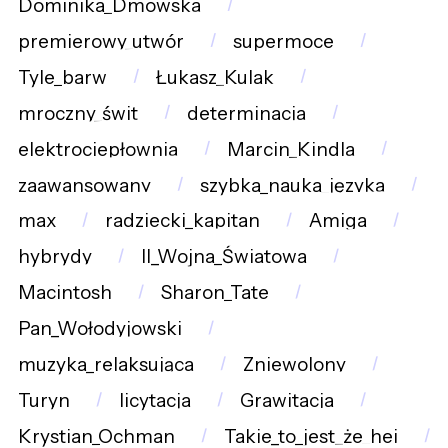
Dominika_Dmowska
premierowy_utwór
supermoce
Tyle_barw
Łukasz_Kulak
mroczny_świt
determinacja
elektrociepłownia
Marcin_Kindla
zaawansowany
szybka_nauka_języka
max
radziecki_kapitan
Amiga
hybrydy
II_Wojna_Światowa
Macintosh
Sharon_Tate
Pan_Wołodyjowski
muzyka_relaksująca
Zniewolony
Turyn
licytacja
Grawitacja
Krystian_Ochman
Takie_to_jest_że_hej