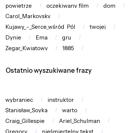
powietrze
oczekiwany_film
dom
Carol_Markovsky
Kujawy_-_Serce_wśród_Pól
twojej
Dynie
Ema
gru
Zegar_Kwiatowy
1885
Ostatnio wyszukiwane frazy
wybraniec
instruktor
Stanisław_Soyka
warto
Craig_Gillespie
Ariel_Schulman
Gregory
nieśmiertelny_tekst