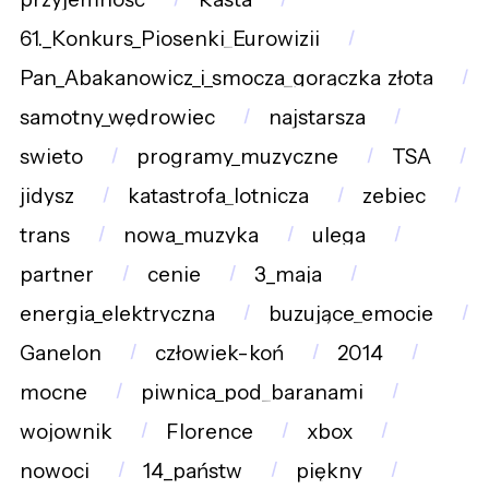
61._Konkurs_Piosenki_Eurowizji
Pan_Abakanowicz_i_smocza_gorączka_złota
samotny_wędrowiec
najstarsza
swieto
programy_muzyczne
TSA
jidysz
katastrofa_lotnicza
zebiec
trans
nowa_muzyka
ulega
partner
cenie
3_maja
energia_elektryczna
buzujące_emocje
Ganelon
człowiek-koń
2014
mocne
piwnica_pod_baranami
wojownik
Florence
xbox
nowoci
14_państw
piękny