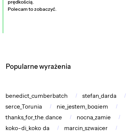
prędkością.
Polecam to zobaczyć.
Popularne wyrażenia
benedict_cumberbatch
stefan_darda
serce_Torunia
nie_jestem_bogiem
thanks_for_the_dance
nocna_zamie
koko-di_koko_da
marcin_szwajcer