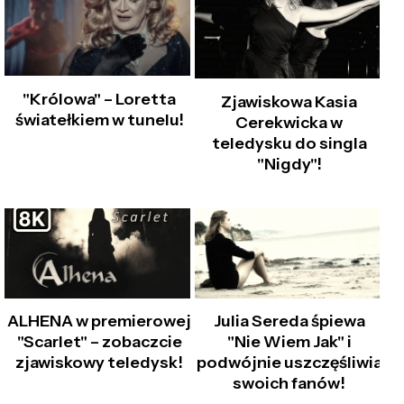
"Królowa" – Loretta
Zjawiskowa Kasia
światełkiem w tunelu!
Cerekwicka w
teledysku do singla
"Nigdy"!
ALHENA w premierowej
Julia Sereda śpiewa
"Scarlet" – zobaczcie
"Nie Wiem Jak" i
zjawiskowy teledysk!
podwójnie uszczęśliwia
swoich fanów!