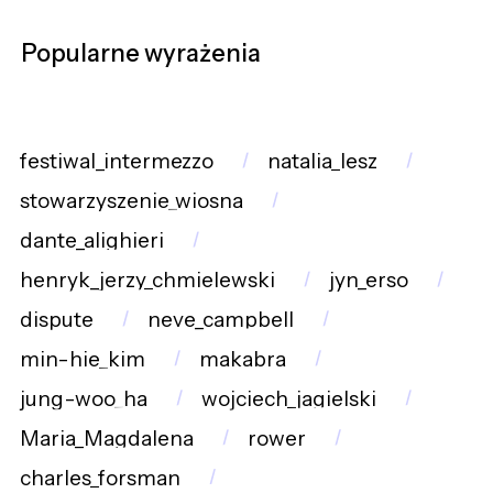
Popularne wyrażenia
festiwal_intermezzo
natalia_lesz
stowarzyszenie_wiosna
dante_alighieri
henryk_jerzy_chmielewski
jyn_erso
dispute
neve_campbell
min-hie_kim
makabra
jung-woo_ha
wojciech_jagielski
Maria_Magdalena
rower
charles_forsman