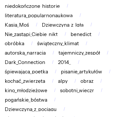
niedokończone_historie
literatura_popularnonaukowa
Kasia_Moś
Dziewczyna_z_Igłą
Nie_zastąpi_Ciebie_nikt
benedict
obróbka
świąteczny_klimat
autorska_narracja
tajemniczy_zespół
Dark_Connection
2014_
śpiewająca_poetka
pisanie_artykułów
kochać_zwierzęta
alpy
obraz
kino_młodzieżowe
sobotni_wieczr
pogańskie_bóstwa
Dziewczyna_z_pociągu