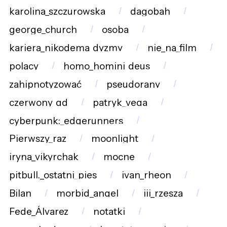
karolina_szczurowska
dagobah
george_church
osoba
kariera_nikodema_dyzmy
nie_na_film
polacy
homo_homini_deus
zahipnotyzować
pseudorany
czerwony_gd
patryk_vega
cyberpunk:_edgerunners
Pierwszy_raz
moonlight
iryna_vikyrchak
mocne
pitbull._ostatni_pies
ivan_rheon
Bilan
morbid_angel
iii_rzesza
Fede_Álvarez
notatki