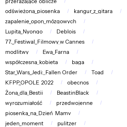
przerażające_oblicze
odświeżona_piosenka
kangur_z_gitarą
zapalenie_opon_mózgowych
Lupita_Nyongo
Deblois
77._Festiwal_Filmowy_w_Cannes
modlitwy
Ewa_Farna
współczesna_kobieta
baga
Star_Wars_Jedi:_Fallen_Order
Toad
KFPP_OPOLE_2022
obecnos
Żona_dla_Bestii
BeastinBlack
wyrozumiałość
przedwojenne
piosenka_na_Dzień_Mamy
jeden_moment
pulitzer