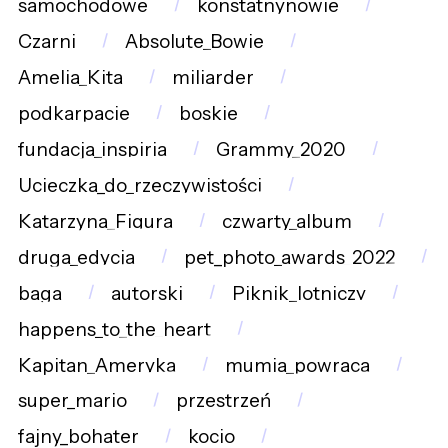
samochodowe
konstatnynowie
Czarni
Absolute_Bowie
Amelia_Kita
miliarder
podkarpacie
boskie
fundacja_inspiria
Grammy_2020
Ucieczka_do_rzeczywistości
Katarzyna_Figura
czwarty_album
druga_edycja
pet_photo_awards_2022
baga
autorski
Piknik_lotniczy
happens_to_the_heart
Kapitan_Ameryka
mumia_powraca
super_mario
przestrzeń
fajny_bohater
kocio