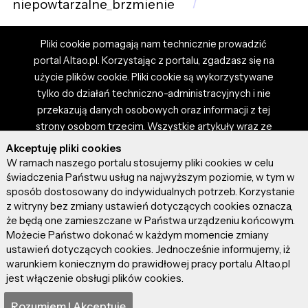
niepowtarzalne_brzmienie
Pliki cookie pomagają nam technicznie prowadzić
portal Altao.pl. Korzystając z portalu, zgadzasz się na
użycie plików cookie. Pliki cookie są wykorzystywane
tylko do działań techniczno-administracyjnych i nie
przekazują danych osobowych oraz informacji z tej
strony osobom trzecim. Wszystkie artykuły wraz ze
zdjęciami i materiałami dostępnymi na portalu są
Akceptuję pliki cookies
własnością użytkowników. Administrator i właściciel
W ramach naszego portalu stosujemy pliki cookies w celu
portalu nie ponosi odpowiedzialności za tresci
świadczenia Państwu usług na najwyższym poziomie, w tym w
sposób dostosowany do indywidualnych potrzeb. Korzystanie
prezentowane przez autorów artykułów. Dodając
z witryny bez zmiany ustawień dotyczących cookies oznacza,
artykuł, zgadzasz się z regulaminem portalu oraz
że będą one zamieszczane w Państwa urządzeniu końcowym.
ponosisz odpowiedzialność za wszystkie materiały
Możecie Państwo dokonać w każdym momencie zmiany
umieszczone przez Ciebie na stronie altao.pl.
ustawień dotyczących cookies. Jednocześnie informujemy, iż
Szczegóły dostępne w regulaminie portalu.
warunkiem koniecznym do prawidłowej pracy portalu Altao.pl
jest włączenie obsługi plików cookies.
© 2026 altao.pl. Wszystkie prawa zastrzeżone.
Rozumiem I Akceptuję
0.039