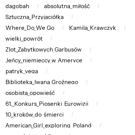
dagobah
absolutna_miłość
Sztuczna_Przyjaciółka
Where_Do_We_Go
Kamila_Krawczyk
wielki_powrót
Zlot_Zabytkowych_Garbusów
Jeńcy_niemieccy_w_Ameryce
patryk_vega
Biblioteka_Iwana_Groźnego
osobista_opowieść
61._Konkurs_Piosenki_Eurowizji
10_kroków_do_śmierci
American_Girl_exploring_Poland