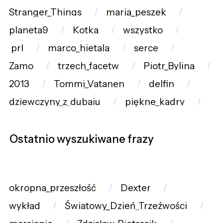
Stranger_Things
maria_peszek
planeta9
Kotka
wszystko
prl
marco_hietala
serce
Zamo
trzech_facetw
Piotr_Bylina
2013
Tommi_Vatanen
delfin
dziewczyny_z_dubaju
piękne_kadry
Ostatnio wyszukiwane frazy
okropna_przeszłość
Dexter
wykład
Światowy_Dzień_Trzeźwości