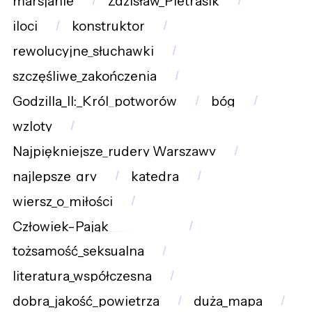
marsjanie
Zdzisław_Pietrasik
iloci
konstruktor
rewolucyjne_słuchawki
szczęśliwe_zakończenia
Godzilla_II:_Król_potworów
bóg
wzloty
Najpiękniejsze_rudery_Warszawy
najlepsze_gry
katedra
wiersz_o_miłości
Człowiek-Pająk__________
tożsamość_seksualna
literatura_współczesna
dobra_jakość_powietrza
duża_mapa