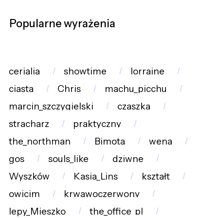
Popularne wyrażenia
cerialia
showtime
lorraine
ciasta
Chris
machu_picchu
marcin_szczygielski
czaszka
stracharz
praktyczny
the_northman
Bimota
wena
gos
souls_like
dziwne
Wyszków
Kasia_Lins
kształt
owicim
krwawoczerwony
lepy_Mieszko
the_office_pl