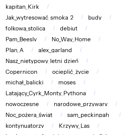
kapitan_Kirk
Jak_wytresować_smoka_2
budy
folkowa_stolica
debiut
Pam_Beesly
No_Way_Home
Plan_A
alex_garland
Nasz_nietypowy_letni_dzień
Copernicon
ocieplić_życie
michał_balicki
moses
Latający_Cyrk_Monty_Pythona
nowoczesne
narodowe_przywary
Noc_pożera_świat
sam_peckinpah_
kontynuatorzy
Krzywy_Las