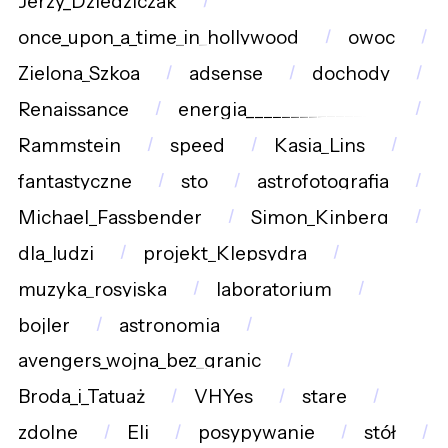
Jerzy_Dziedziczak
once_upon_a_time_in_hollywood
owoc
Zielona_Szkoa
adsense
dochody
Renaissance
energia________________
Rammstein
speed
Kasia_Lins
fantastyczne
sto
astrofotografia
Michael_Fassbender
Simon_Kinberg
dla_ludzi
projekt_Klepsydra
muzyka_rosyjska
laboratorium
bojler
astronomia
avengers_wojna_bez_granic
Broda_i_Tatuaż
VHYes
stare
zdolne
Eli
posypywanie
stół