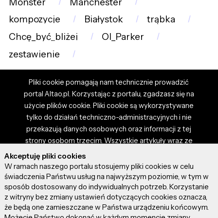
Monster
Manchester
kompozycje
Białystok
trąbka
Chcę_być_bliżej
Ol_Parker
zestawienie
Pliki cookie pomagają nam technicznie prowadzić
portal Altao.pl. Korzystając z portalu, zgadzasz się na
użycie plików cookie. Pliki cookie są wykorzystywane
tylko do działań techniczno-administracyjnych i nie
przekazują danych osobowych oraz informacji z tej
strony osobom trzecim. Wszystkie artykuły wraz ze
zdjęciami i materiałami dostępnymi na portalu są
Akceptuję pliki cookies
własnością użytkowników. Administrator i właściciel
W ramach naszego portalu stosujemy pliki cookies w celu
portalu nie ponosi odpowiedzialności za tresci
świadczenia Państwu usług na najwyższym poziomie, w tym w
sposób dostosowany do indywidualnych potrzeb. Korzystanie
prezentowane przez autorów artykułów. Dodając
z witryny bez zmiany ustawień dotyczących cookies oznacza,
artykuł, zgadzasz się z regulaminem portalu oraz
że będą one zamieszczane w Państwa urządzeniu końcowym.
ponosisz odpowiedzialność za wszystkie materiały
Możecie Państwo dokonać w każdym momencie zmiany