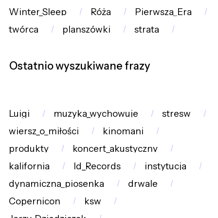
Winter_Sleep
Róża
Pierwsza_Era
twórca
planszówki
strata
Ostatnio wyszukiwane frazy
Luigi
muzyka_wychowuje
stresw
wiersz_o_miłości
kinomani
produkty
koncert_akustyczny
kalifornia
Id_Records
instytucja
dynamiczna_piosenka
drwale
Copernicon
ksw