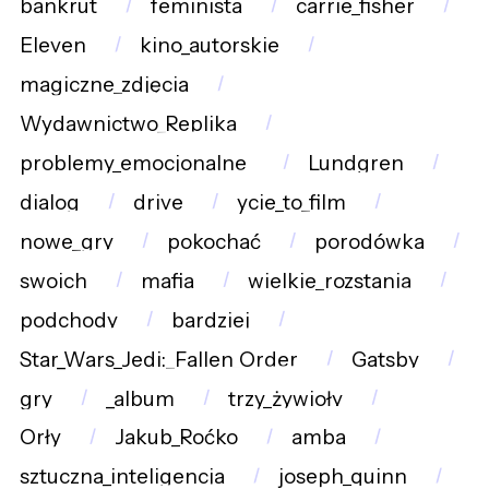
bankrut
feminista
carrie_fisher
Eleven
kino_autorskie
magiczne_zdjęcia
Wydawnictwo_Replika
problemy_emocjonalne_
Lundgren
dialog
drive
ycie_to_film
nowe_gry
pokochać
porodówka
swoich
mafia
wielkie_rozstania
podchody
bardziej
Star_Wars_Jedi:_Fallen_Order
Gatsby
gry
_album
trzy_żywioły
Orły
Jakub_Roćko
amba
sztuczna_inteligencja
joseph_quinn