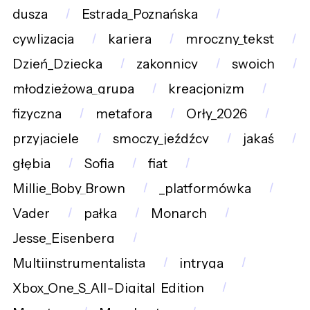
dusza
Estrada_Poznańska
cywlizacja
kariera
mroczny_tekst
Dzień_Dziecka
zakonnicy
swoich
młodzieżowa_grupa
kreacjonizm
fizyczna
metafora
Orły_2026
przyjaciele
smoczy_jeźdźcy
jakaś
głębia
Sofia
fiat
Millie_Boby_Brown
_platformówka
Vader
pałka
Monarch
Jesse_Eisenberg
Multiinstrumentalista
intryga
Xbox_One_S_All-Digital_Edition