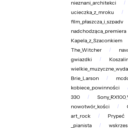
nieznani_architekci
ucieczka_z_mroku
film_płaszcza_i_szpady
nadchodząca_premiera
Kapela_z_Szaconkiem
The_Witcher
nav
gwiazdki
Koszali
wielkie_muzyczne_wyda
Brie_Larson
mcdo
kobiece_powinności
330
Sony_RX100_
nowotwór_kości
art_rock
Prypeć
_pianista
wskrzes