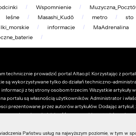
odcinki
Wspomnienie
Muzyczna_Pocztó
leśne
Masashi_Kudô
metro
sto
lki_morskie
informacje
MaAdrenalina
czne_baterie
m technicznie prowadzić portal Altao.pl. Korzystając z portalu
kie są wykorzystywane tylko do działań techniczno-administra
nformacji z tej strony osobom trzecim. Wszystkie artykuły wr
na portalu są własnością użytkowników. Administrator i właśc
esci prezentowane przez autorów artykułów. Dodając artykuł, 
z ponosisz odpowiedzialność za wszystkie materiały umieszc
óły dostępne w regulaminie portalu.
świadczenia Państwu usług na najwyższym poziomie, w tym w sp