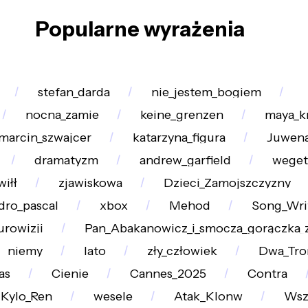
Popularne wyrażenia
stefan_darda
nie_jestem_bogiem
nocna_zamie
keine_grenzen
maya_k
marcin_szwajcer
katarzyna_figura
Juwena
dramatyzm
andrew_garfield
weget
iłł
zjawiskowa
Dzieci_Zamojszczyzny
dro_pascal
xbox
Mehod
Song_Wri
urowizji
Pan_Abakanowicz_i_smocza_gorączka_z
niemy
lato
zły_człowiek
Dwa_Tro
as
Cienie
Cannes_2025
Contra
Kylo_Ren
wesele
Atak_Klonw
Wsz