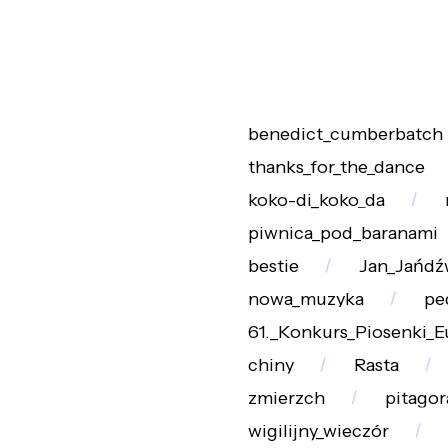
benedict_cumberbatch
thanks_for_the_dance
koko-di_koko_da
piwnica_pod_baranami
bestie
Jan_Jańdźw
nowa_muzyka
pe
61._Konkurs_Piosenki_E
chiny
Rasta
zmierzch
pitagor
wigilijny_wieczór