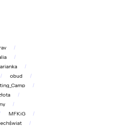
rav
lia
arianka
obud
ting_Camp
łota
ny
MFKiG
echświat