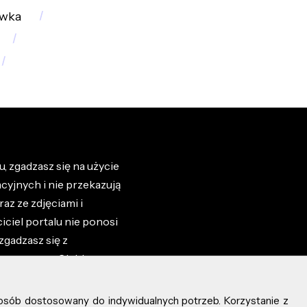
wka
, zgadzasz się na użycie
cyjnych i nie przekazują
az ze zdjęciami i
iciel portalu nie ponosi
zgadzasz się z
zone przez Ciebie na
osób dostosowany do indywidualnych potrzeb. Korzystanie z