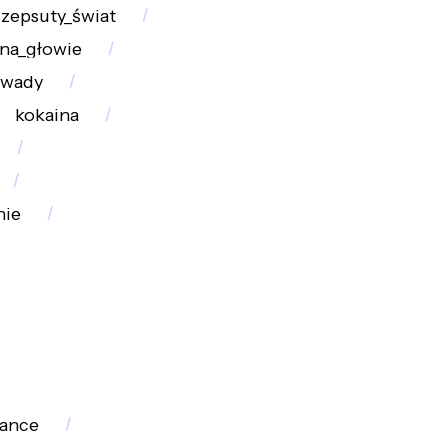
zepsuty_świat
na_głowie
wady
kokaina
nie
ance