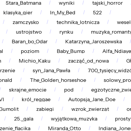
Stara_Batmana
wyniki
tajski_horror
klasyka_gier
In_My_Bed
522
zamczysko
technika_lotnicza
wesel
ustrojstwo
rynku
muzyka_romant
Baran_bo_Odar
Katarzyna_Jaroszewska
al
poziom
Baby_Bump
Alfa_Ndiay
n
Michio_Kaku
zacząć_od_nowa
G
rzenie
syn_Jana_Pawła
700_tysięcy_widz
nald
The_Golden_horseshoe
solowy_pro
skrajne_emocje
pod
egzotyczne_zwi
VI
król_reggae
Autopsja_Jane_Doe
Gumolit
zabiegi
wzrok_zwierząt
o
25._gala
wyjątkowa_muzyka
prosty
zenie_fiacika
Miranda_Otto
Indiana_Jone