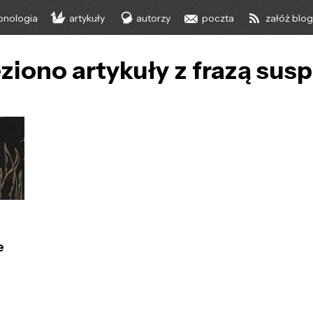
onologia
artykuły
autorzy
poczta
załóż blo
ziono artykuły z frazą susp
e