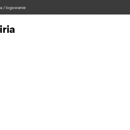
ga / logowanie
iria