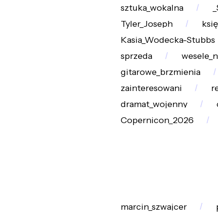
sztuka_wokalna
_
Tyler_Joseph
ksi
Kasia_Wodecka-Stubbs
sprzeda
wesele_n
gitarowe_brzmienia
zainteresowani
r
dramat_wojenny
Copernicon_2026
marcin_szwajcer