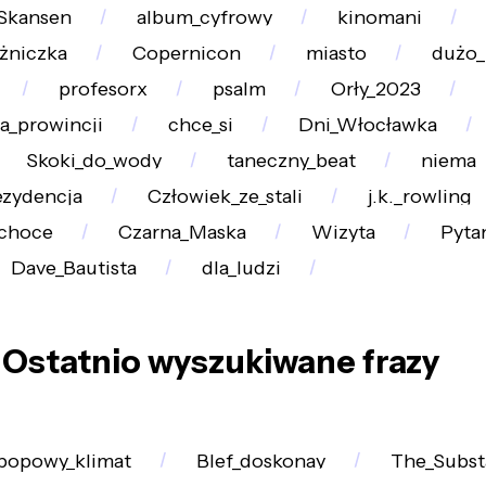
Skansen
album_cyfrowy
kinomani
ężniczka
Copernicon
miasto
dużo_
profesorx
psalm
Orły_2023
a_prowincji
chce_si
Dni_Włocławka
Skoki_do_wody
taneczny_beat
niema
ezydencja
Człowiek_ze_stali
j.k._rowling
choce
Czarna_Maska
Wizyta
Pyta
Dave_Bautista
dla_ludzi
Ostatnio wyszukiwane frazy
popowy_klimat
Blef_doskonay
The_Subst