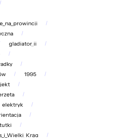
e_na_prowincji
yczna
gladiator_ii
e
ładky
ów
1995
jekt
erzęta
elektryk
rientacja
tutki
s_i_Wielki_Krąg