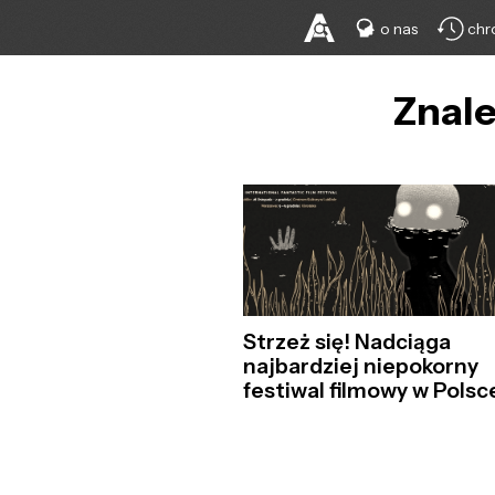
o nas
chr
Znale
Strzeż się! Nadciąga
najbardziej niepokorny
festiwal filmowy w Polsc