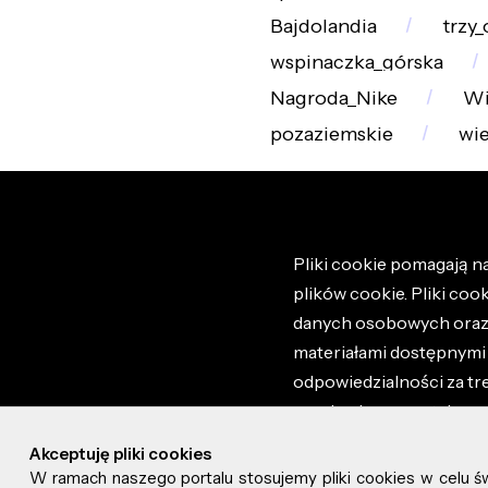
Bajdolandia
trzy_
wspinaczka_górska
Nagroda_Nike
Wi
pozaziemskie
wie
Pliki cookie pomagają na
plików cookie. Pliki coo
danych osobowych oraz i
materiałami dostępnymi 
odpowiedzialności za tr
regulaminem portalu ora
stronie altao.pl. Szczeg
Akceptuję pliki cookies
W ramach naszego portalu stosujemy pliki cookies w celu 