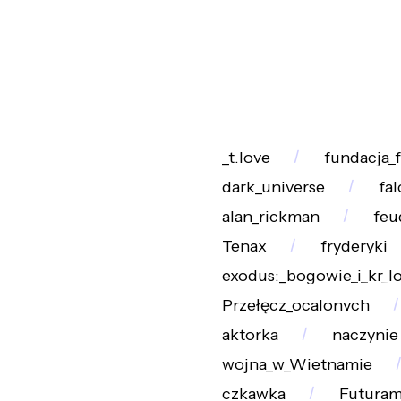
_t.love
fundacja_
dark_universe
fa
alan_rickman
feu
Tenax
fryderyki
exodus:_bogowie_i_kr_l
Przełęcz_ocalonych
aktorka
naczynie
wojna_w_Wietnamie
czkawka
Futuram