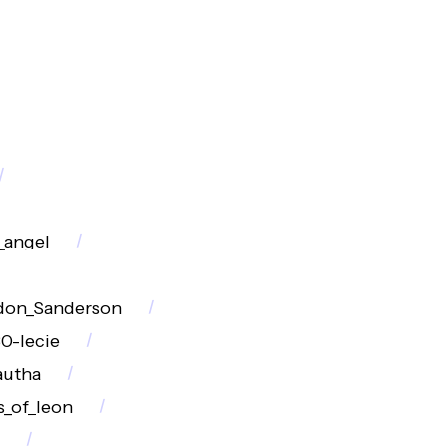
e_angel
don_Sanderson
0-lecie
autha
s_of_leon