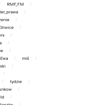
RMF_FM
ter_prawa
zenie
Gliwice
ers
a
ie
Ewa
miś
ski
tydzie
runkow
ld
ieszko