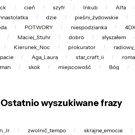
ock
cień
szyfr
Inkub
Alfa
mnastolatka
dzie
pieśni_żydowskie
da
POTWORY
niespodzianka
4D
Maciej_Stuhr
dobro
słyszałem
Kierunek_Noc
prokurator
radiowy_
pacie
Aga_Laura
star_craft_ii
roma
uman
skok
miejscowość
Bóg
Ostatnio wyszukiwane frazy
n_Jr
zwolnić_tempo
skrajne_emocje