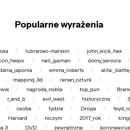
Popularne wyrażenia
fosa
lubraniec-marysin
john_wick_hex
lcon_heavy
neil_gaiman
domy_seniora
dalna_japonia
emma_roberts
alita:_battl
mapping_3d
renan_ozturk
owie
nagroda_nobla
top_gun
Bran
r_and_b
evil_west
historyczna
3
osoba
tydzie
Droga
feyd_r
Harvard
niczym
2017_rok
king
a_3
DVD
zewnętrzne
koronawirus