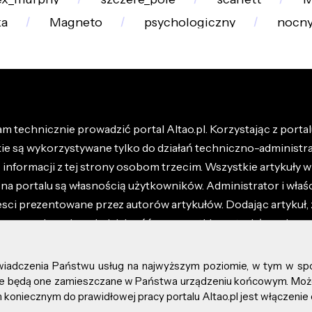
ka
Magneto
psychologiczny
nocn
m technicznie prowadzić portal Altao.pl. Korzystając z portalu
kie są wykorzystywane tylko do działań techniczno-administra
nformacji z tej strony osobom trzecim. Wszystkie artykuły wr
na portalu są własnością użytkowników. Administrator i właśc
esci prezentowane przez autorów artykułów. Dodając artykuł, 
z ponosisz odpowiedzialność za wszystkie materiały umieszc
óły dostępne w regulaminie portalu.
świadczenia Państwu usług na najwyższym poziomie, w tym w sp
kie prawa zastrzeżone.
, że będą one zamieszczane w Państwa urządzeniu końcowym. M
koniecznym do prawidłowej pracy portalu Altao.pl jest włączenie 