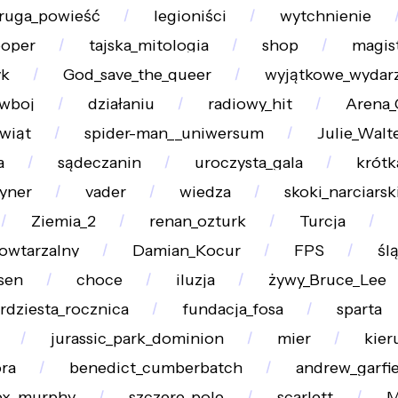
ruga_powieść
legioniści
wytchnienie
ooper
tajska_mitologia
shop
magis
yk
God_save_the_queer
wyjątkowe_wydar
wboj
działaniu
radiowy_hit
Arena_
wiąt
spider-man__uniwersum
Julie_Walt
a
sądeczanin
uroczysta_gala
krótk
yner
vader
wiedza
skoki_narciarsk
Ziemia_2
renan_ozturk
Turcja
owtarzalny
Damian_Kocur
FPS
ślą
sen
choce
iluzja
żywy_Bruce_Lee
rdziesta_rocznica
fundacja_fosa
sparta
jurassic_park_dominion
mier
kie
ra
benedict_cumberbatch
andrew_garfie
ex_murphy
szczere_pole
scarlett
M