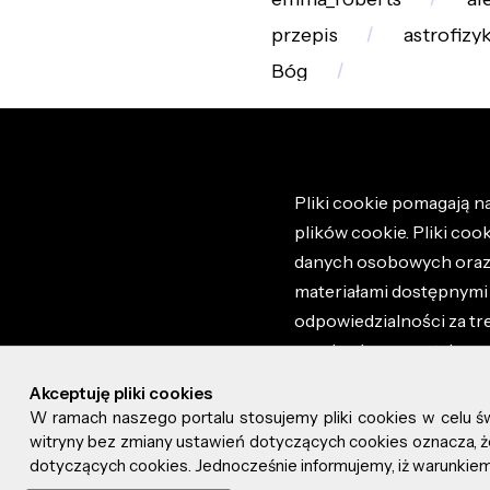
przepis
astrofizy
Bóg
Pliki cookie pomagają na
plików cookie. Pliki coo
danych osobowych oraz i
materiałami dostępnymi 
odpowiedzialności za tr
regulaminem portalu ora
stronie altao.pl. Szczeg
Akceptuję pliki cookies
W ramach naszego portalu stosujemy pliki cookies w celu 
© 2026 altao.pl. Wszyst
witryny bez zmiany ustawień dotyczących cookies oznacza
dotyczących cookies. Jednocześnie informujemy, iż warunkiem 
0.055