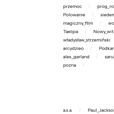
przemoc
prog_r
Polowanie
siede
magiczny_film
wo
Taelgia
Nowy_wit
władysław_strzemiński
arcydzieo
Podkar
alex_garland
sar
pozna
a.s.a.
Paul_Jackso