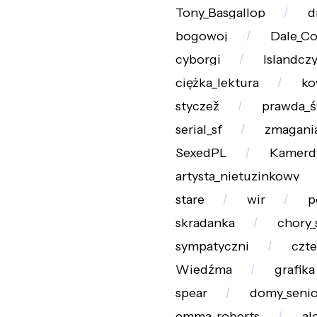
Tony_Basgallop
d
bogowoj
Dale_C
cyborgi
Islandcz
ciężka_lektura
ko
styczež
prawda_ś
serial_sf
zmagani
SexedPL
Kamerd
artysta_nietuzinkowy
stare
wir
p
skradanka
chory_
sympatyczni
czte
Wiedźma
grafika
spear
domy_senio
emma_roberts
al