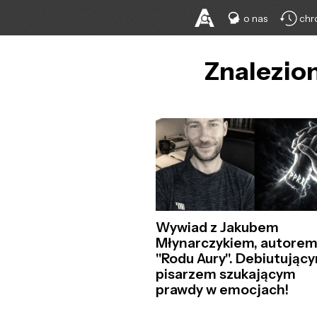
o nas
chr
Znalezion
Wywiad z Jakubem
Młynarczykiem, autore
"Rodu Aury". Debiutując
pisarzem szukającym
prawdy w emocjach!