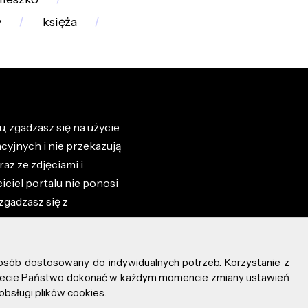
y
księża
, zgadzasz się na użycie
cyjnych i nie przekazują
az ze zdjęciami i
iciel portalu nie ponosi
zgadzasz się z
zone przez Ciebie na
osób dostosowany do indywidualnych potrzeb. Korzystanie z
ożecie Państwo dokonać w każdym momencie zmiany ustawień
obsługi plików cookies.