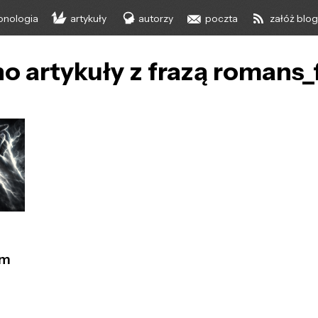
onologia
artykuły
autorzy
poczta
załóż blo
o artykuły z frazą romans_
m
ym