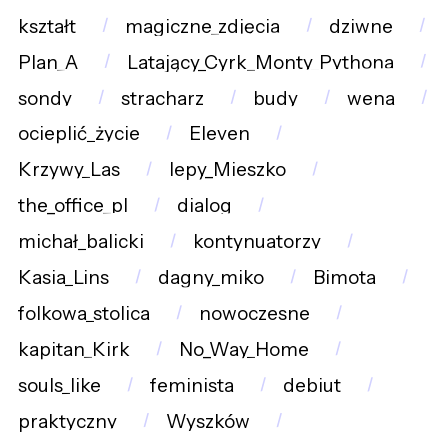
kształt
magiczne_zdjęcia
dziwne
Plan_A
Latający_Cyrk_Monty_Pythona
sondy
stracharz
budy
wena
ocieplić_życie
Eleven
Krzywy_Las
lepy_Mieszko
the_office_pl
dialog
michał_balicki
kontynuatorzy
Kasia_Lins
dagny_miko
Bimota
folkowa_stolica
nowoczesne
kapitan_Kirk
No_Way_Home
souls_like
feminista
debiut
praktyczny
Wyszków