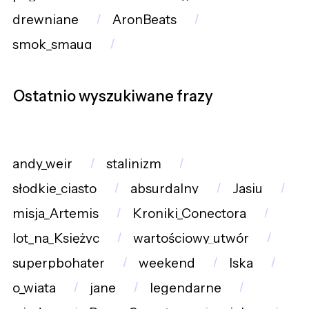
drewniane
AronBeats
smok_smaug
Ostatnio wyszukiwane frazy
andy_weir
stalinizm
słodkie_ciasto
absurdalny
Jasiu
misja_Artemis
Kroniki_Conectora
lot_na_Księżyc
wartościowy_utwór
superpbohater
weekend
lska
o_wiata
jane
legendarne