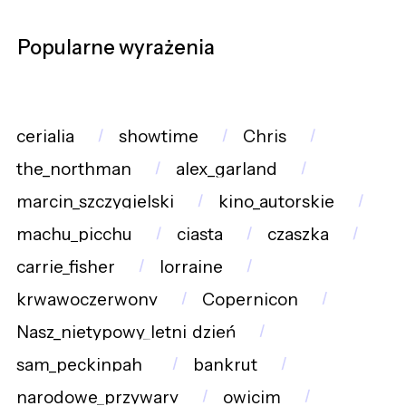
Popularne wyrażenia
cerialia
showtime
Chris
the_northman
alex_garland
marcin_szczygielski
kino_autorskie
machu_picchu
ciasta
czaszka
carrie_fisher
lorraine
krwawoczerwony
Copernicon
Nasz_nietypowy_letni_dzień
sam_peckinpah_
bankrut
narodowe_przywary
owicim