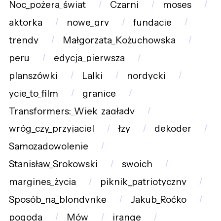
Noc_pożera_świat
Czarni
moses
aktorka
nowe_gry
fundacje
trendy
Małgorzata_Kożuchowska
peru
edycja_pierwsza
planszówki
Lalki
nordycki
ycie_to_film
granice
Transformers:_Wiek_zagłady
wróg_czy_przyjaciel
łzy
dekoder
Samozadowolenie
Stanisław_Srokowski
swoich
margines_życia
piknik_patriotyczny
Sposób_na_blondynkę
Jakub_Roćko
pogoda
Mów
irange