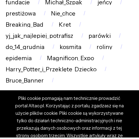
fundacje
Michał_Szpak
jeńcy
prestiżowa
Nie_chcę
Breaking_Bad
Kret
yj_jak_najlepiej_potrafisz
parówki
do_14_grudnia
kosmita
roliny
epidemia
Magnificon_Expo
Harry_Potter_i_Przeklęte_Dziecko
Bruce_Banner
Pliki cookie pomagają nam technicznie prowadzić
portal Altao.pl. Korzystając z portalu, zgadzasz się na
użycie plików cookie. Pliki cookie są wykorzystywane
tylko do działań techniczno-administracyjnych i nie
przekazują danych osobowych oraz informacji z tej
strony osobom trzecim. Wszystkie artykuły wraz ze