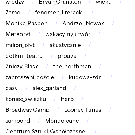
wiedzy
Bryan_Cranston
wieku
Zamo
fenomen_literacki
Monika_Raspen
Andrzej_Nowak
Meteoryt
wakacyjny_utwór
milion_płyt
akustycznie
dotknij_teatru
prouve
Zniczy_Blask
the_northman
zaproszeni_goście
kudowa-zdrj
gazy
alex_garland
koniec_związku
hero
Broadway_Camp
Looney_Tunes
samochd
Mondo_cane
Centrum_Sztuki_Współczesnej