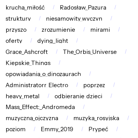
krucha_miłość
Radosław_Pazura
struktury
niesamowity_wyczyn
przyszo
zrozumienie
mirami
oferty
dying_light
Grace_Ashcroft
The_Orbis_Universe
Kiepskie_Things
opowiadania_o_dinozaurach
Administratorr_Electro
poprzez
heavy_metal
odbieranie_dzieci
Mass_Effect:_Andromeda
muzyczna_ojczyzna
muzyka_rosyjska
poziom
Emmy_2019
Prypeć