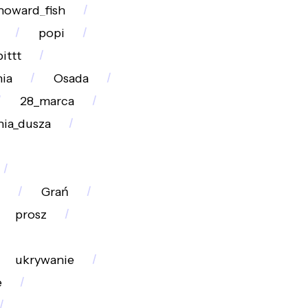
howard_fish
popi
ittt
nia
Osada
28_marca
nia_dusza
Grań
prosz
ukrywanie
e