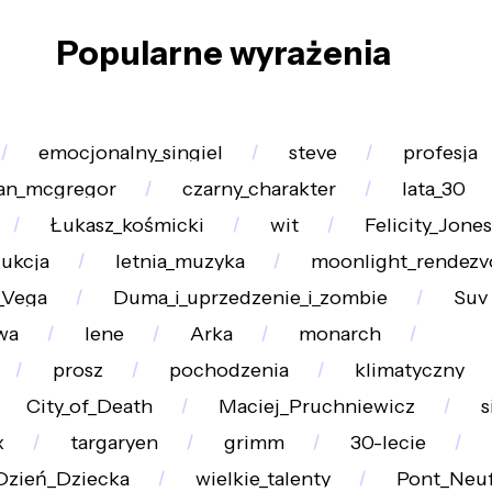
Popularne wyrażenia
emocjonalny_singiel
steve
profesja
an_mcgregor
czarny_charakter
lata_30
Łukasz_kośmicki
wit
Felicity_Jones
ukcja
letnia_muzyka
moonlight_rendezv
_Vega
Duma_i_uprzedzenie_i_zombie
Suv
wa
lene
Arka
monarch
prosz
pochodzenia
klimatyczny
City_of_Death
Maciej_Pruchniewicz
s
x
targaryen
grimm
30-lecie
Dzień_Dziecka
wielkie_talenty
Pont_Neu