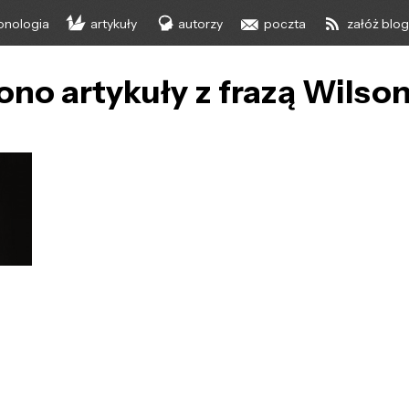
onologia
artykuły
autorzy
poczta
załóż blo
ono artykuły z frazą Wilso