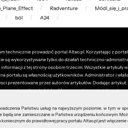
_Plane_Effect
Radventure
Módl_się_i_pr
ból
A24
m technicznie prowadzić portal Altao.pl. Korzystając z portalu
kie są wykorzystywane tylko do działań techniczno-administra
nformacji z tej strony osobom trzecim. Wszystkie artykuły wr
na portalu są własnością użytkowników. Administrator i właśc
esci prezentowane przez autorów artykułów. Dodając artykuł, 
z ponosisz odpowiedzialność za wszystkie materiały umieszc
óły dostępne w regulaminie portalu.
świadczenia Państwu usług na najwyższym poziomie, w tym w sp
kie prawa zastrzeżone.
, że będą one zamieszczane w Państwa urządzeniu końcowym. M
koniecznym do prawidłowej pracy portalu Altao.pl jest włączenie 