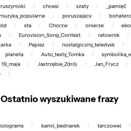
ruszynioki
chcesi
szaty
_pamięć
muzyka_popularna
poruszający
bohatero
łód
sta
Chorzw
onierze
eko
s
Eurovision_Song_Contest
ratownik
arka
Papiez
nostalgiczny_teledysk
planeta
Auto_testy_Tomka
symbolika_w
19_maja
Jastrzębie_Zdrój
Jan_Frycz
e
Ostatnio wyszukiwane frazy
olograms
kamil_bednarek
tarczowej