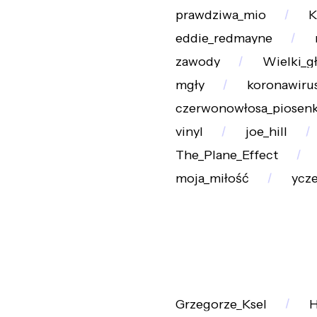
prawdziwa_mio
K
eddie_redmayne
zawody
Wielki_g
mgły
koronawiru
czerwonowłosa_piosenk
vinyl
joe_hill
The_Plane_Effect
moja_miłość
ycz
Grzegorze_Ksel
H