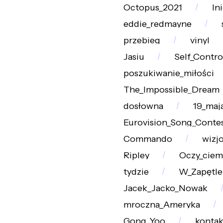
Octopus_2021
ln
eddie_redmayne
przebieg
vinyl
Jasiu
Self_Contro
poszukiwanie_miłości
The_Impossible_Dream
dosłowna
19_maj
Eurovision_Song_Conte
Commando
wizj
Ripley
Oczy_ciem
tydzie
W_Zapętle
Jacek_Jacko_Nowak
mroczna_Ameryka
Gong_Yoo
kontak