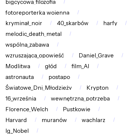
bigcycowa_filozofia
fotoreporterka_wojenna
kryminał_noir
40_skarbów
harfy
melodic_death_metal
wspólna_zabawa
wzruszająca_opowieść
Daniel_Grave
Modlitwa
głód
film_AI
astronauta
postapo
Światowe_Dni_Młodzieży
Krypton
16_września
wewnętrzna_potrzeba
Florence_Welch
Pustkowie
Harvard
muranów
wachlarz
Ig_Nobel