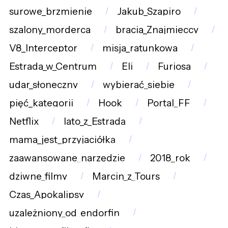
surowe_brzmienie
Jakub_Szapiro
szalony_morderca
bracia_Znajmieccy
V8_Interceptor
misja_ratunkowa
Estrada_w_Centrum
Eli
Furiosa
udar_słoneczny
wybierać_siebie
pięć_kategorii
Hook
Portal_FF
Netflix
lato_z_Estradą
mama_jest_przyjaciółką
zaawansowane_narzędzie
2018_rok
dziwne_filmy
Marcin_z_Tours
Czas_Apokalipsy
uzależniony_od_endorfin