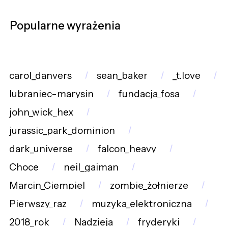
Popularne wyrażenia
carol_danvers
sean_baker
_t.love
lubraniec-marysin
fundacja_fosa
john_wick_hex
jurassic_park_dominion
dark_universe
falcon_heavy
Choce
neil_gaiman
Marcin_Ciempiel
zombie_żołnierze
Pierwszy_raz
muzyka_elektroniczna
2018_rok
Nadzieja
fryderyki