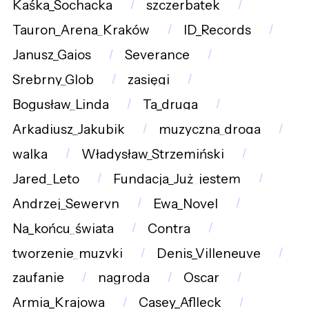
Kaśka_Sochacka
szczerbatek
Tauron_Arena_Kraków
ID_Records
Janusz_Gajos
Severance
Srebrny_Glob
zasięgi
Bogusław_Linda
Ta_druga
Arkadiusz_Jakubik
muzyczna_droga
walka
Władysław_Strzemiński
Jared_Leto
Fundacja_Już_jestem
Andrzej_Seweryn
Ewa_Novel
Na_końcu_świata
Contra
tworzenie_muzyki
Denis_Villeneuve
zaufanie
nagroda
Oscar
Armia_Krajowa
Casey_Aflleck