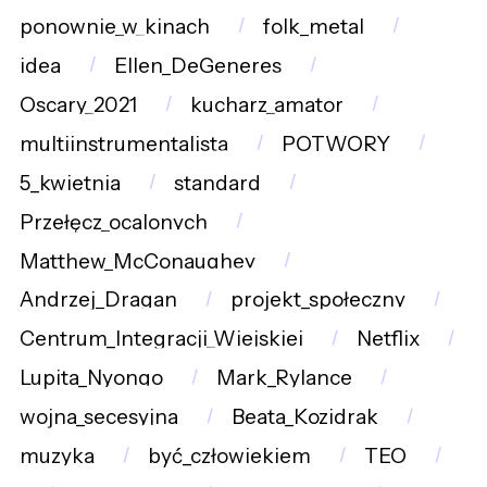
ponownie_w_kinach
folk_metal
idea
Ellen_DeGeneres
Oscary_2021
kucharz_amator
multiinstrumentalista
POTWORY
5_kwietnia
standard
Przełęcz_ocalonych
Matthew_McConaughey
Andrzej_Dragan
projekt_społeczny
Centrum_Integracji_Wiejskiej
Netflix
Lupita_Nyongo
Mark_Rylance
wojna_secesyjna
Beata_Kozidrak
muzyka
być_człowiekiem
TEO