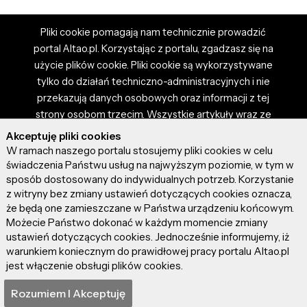
Pliki cookie pomagają nam technicznie prowadzić
portal Altao.pl. Korzystając z portalu, zgadzasz się na
użycie plików cookie. Pliki cookie są wykorzystywane
tylko do działań techniczno-administracyjnych i nie
przekazują danych osobowych oraz informacji z tej
strony osobom trzecim. Wszystkie artykuły wraz ze
zdjęciami i materiałami dostępnymi na portalu są
Akceptuję pliki cookies
własnością użytkowników. Administrator i właściciel
W ramach naszego portalu stosujemy pliki cookies w celu
portalu nie ponosi odpowiedzialności za tresci
świadczenia Państwu usług na najwyższym poziomie, w tym w
sposób dostosowany do indywidualnych potrzeb. Korzystanie
prezentowane przez autorów artykułów. Dodając
z witryny bez zmiany ustawień dotyczących cookies oznacza,
artykuł, zgadzasz się z regulaminem portalu oraz
że będą one zamieszczane w Państwa urządzeniu końcowym.
ponosisz odpowiedzialność za wszystkie materiały
Możecie Państwo dokonać w każdym momencie zmiany
umieszczone przez Ciebie na stronie altao.pl.
ustawień dotyczących cookies. Jednocześnie informujemy, iż
Szczegóły dostępne w regulaminie portalu.
warunkiem koniecznym do prawidłowej pracy portalu Altao.pl
jest włączenie obsługi plików cookies.
© 2026 altao.pl. Wszystkie prawa zastrzeżone.
Rozumiem I Akceptuję
0.046