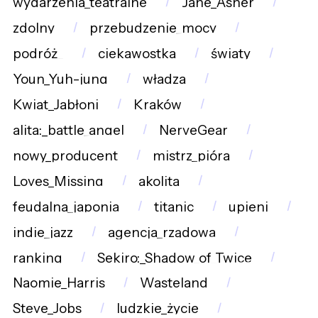
wydarzenia_teatralne
Jane_Asher
zdolny
przebudzenie_mocy
podróż_
ciekawostka
światy
Youn_Yuh-jung
władza
Kwiat_Jabłoni
Kraków
alita:_battle_angel
NerveGear
nowy_producent
mistrz_pióra
Loves_Missing
akolita
feudalna_japonia
titanic
upieni
indie_jazz
agencja_rządowa
ranking
Sekiro:_Shadow_of_Twice
Naomie_Harris
Wasteland
Steve_Jobs
ludzkie_życie