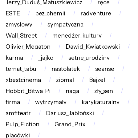
Jerzy_Duduś_Matuszkiewicz
ręce
ESTE
bez_chemii
radventure
zmysłowy
sympatyczna
Wall_Street
menedżer_kultury
Olivier_Megaton
Dawid_Kwiatkowski
karma
_jajko
setne_urodziny
temat_tabu
nastolatek
seanse
xbestcinema
ziomal
Bajzel
Hobbit:_Bitwa_Pi
naga
zły_sen
firma
wytrzymały
karykaturalny
amfiteatr
Dariusz_Jabłoński
Pulp_Fiction
Grand_Prix
placówki