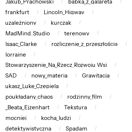
Jakub_Prachowski
babka_z_galaretą
frankfurt
Lincoln_Higway
uzależniony
kurczak
MadMind_Studio
terenowy
Isaac_Clarke
rozliczenie_z_przeszłością
lorraine
Stowarzyszenie_Na_Rzecz_Rozwoju_Wsi
SAD
nowy_materia
Grawitacja
ukasz_Luke_Czepiela
poukładany_chaos
rodzinny_film
_Beata_Ejzenhart
Tekstura
mocniej
kocha_ludzi
detektywistyczna
Spadam