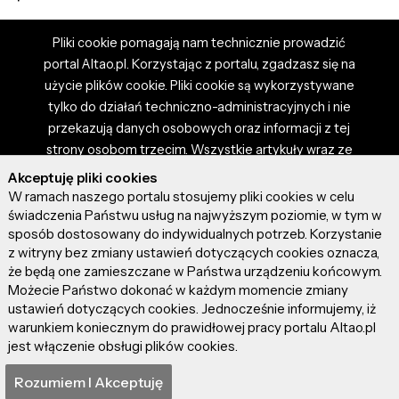
Pliki cookie pomagają nam technicznie prowadzić
portal Altao.pl. Korzystając z portalu, zgadzasz się na
użycie plików cookie. Pliki cookie są wykorzystywane
tylko do działań techniczno-administracyjnych i nie
przekazują danych osobowych oraz informacji z tej
strony osobom trzecim. Wszystkie artykuły wraz ze
zdjęciami i materiałami dostępnymi na portalu są
Akceptuję pliki cookies
własnością użytkowników. Administrator i właściciel
W ramach naszego portalu stosujemy pliki cookies w celu
portalu nie ponosi odpowiedzialności za tresci
świadczenia Państwu usług na najwyższym poziomie, w tym w
sposób dostosowany do indywidualnych potrzeb. Korzystanie
prezentowane przez autorów artykułów. Dodając
z witryny bez zmiany ustawień dotyczących cookies oznacza,
artykuł, zgadzasz się z regulaminem portalu oraz
że będą one zamieszczane w Państwa urządzeniu końcowym.
ponosisz odpowiedzialność za wszystkie materiały
Możecie Państwo dokonać w każdym momencie zmiany
umieszczone przez Ciebie na stronie altao.pl.
ustawień dotyczących cookies. Jednocześnie informujemy, iż
Szczegóły dostępne w regulaminie portalu.
warunkiem koniecznym do prawidłowej pracy portalu Altao.pl
jest włączenie obsługi plików cookies.
© 2026 altao.pl. Wszystkie prawa zastrzeżone.
Rozumiem I Akceptuję
0.039