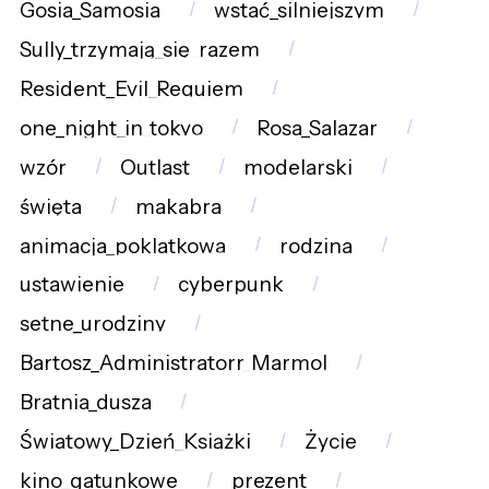
Gosia_Samosia
wstać_silniejszym
Sully_trzymają_się_razem
Resident_Evil_Requiem
one_night_in_tokyo
Rosa_Salazar
wzór
Outlast
modelarski
święta
makabra
animacja_poklatkowa
rodzina
ustawienie
cyberpunk
setne_urodziny
Bartosz_Administratorr_Marmol
Bratnia_dusza
Światowy_Dzień_Książki
Życie
kino_gatunkowe
prezent