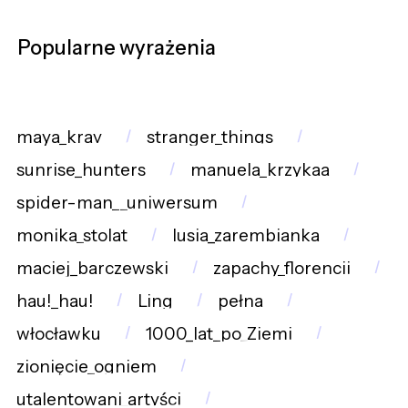
Popularne wyrażenia
maya_krav
stranger_things
sunrise_hunters
manuela_krzykaa
spider-man__uniwersum
monika_stolat
lusia_zarembianka
maciej_barczewski
zapachy_florencji
hau!_hau!
Ling
pełna
włocławku
1000_lat_po_Ziemi
zionięcie_ogniem
utalentowani_artyści