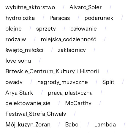
wybitne_aktorstwo
Alvaro_Soler
hydrolożka
Paracas
podarunek
olejne
sprzęty
całowanie
rodzajw
miejska_codzienność
święto_miłości
zakładnicy
love_song
Brzeskie_Centrum_Kultury_i_Historii
owady
nagrody_muzyczne
Split
Arya_Stark
praca_plastyczna
delektowanie_się
McCarthy
Festiwal_Strefa_Chwały
Mój_kuzyn_Zoran
Babci
Lambda