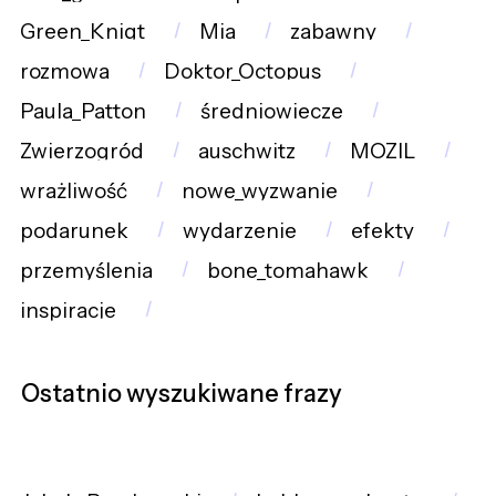
Green_Knigt
Mia
zabawny
rozmowa
Doktor_Octopus
Paula_Patton
średniowiecze
Zwierzogród
auschwitz
MOZIL
wrażliwość
nowe_wyzwanie
podarunek
wydarzenie
efekty
przemyślenia
bone_tomahawk
inspiracje
Ostatnio wyszukiwane frazy