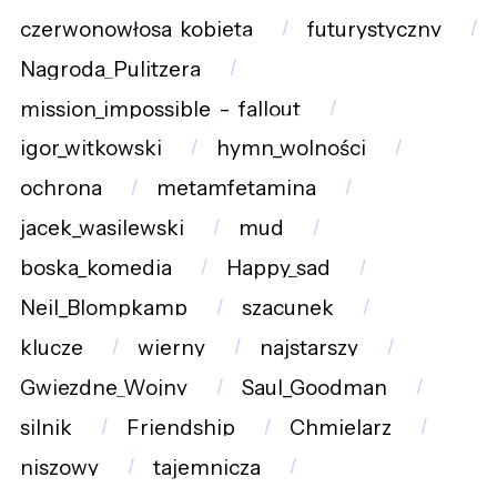
czerwonowłosa_kobieta
futurystyczny
Nagroda_Pulitzera
mission_impossible_-_fallout
igor_witkowski
hymn_wolności
ochrona
metamfetamina
jacek_wasilewski
mud
boska_komedia
Happy_sad
Neil_Blompkamp
szacunek
klucze
wierny
najstarszy
Gwiezdne_Wojny
Saul_Goodman
silnik
Friendship
Chmielarz
niszowy
tajemnicza